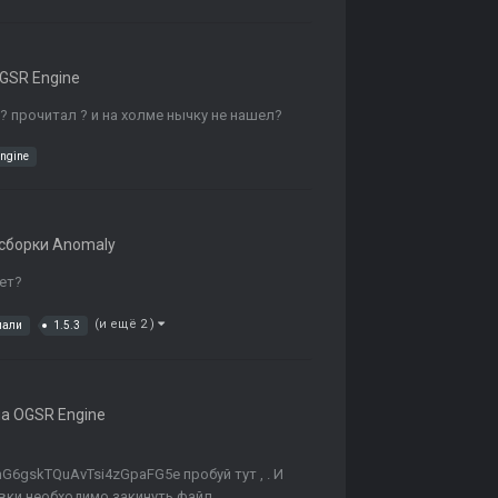
GSR Engine
л ? прочитал ? и на холме нычку не нашел?
engine
сборки Anomaly
дет?
(и ещё 2 )
мали
1.5.3
а OGSR Engine
mG6gskTQuAvTsi4zGpaFG5e пробуй тут , . И
ки необходимо закинуть файл...