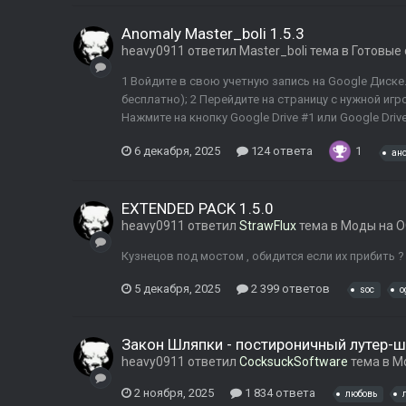
Anomaly Master_boli 1.5.3
heavy0911
ответил
Master_boli
тема в
Готовые 
1 Войдите в свою учетную запись на Google Диске. 
бесплатно); 2 Перейдите на страницу с нужной игр
Нажмите на кнопку Google Drive #1 или Google Driv
6 декабря, 2025
124 ответа
1
ан
EXTENDED PACK 1.5.0
heavy0911
ответил
StrawFlux
тема в
Моды на O
Кузнецов под мостом , обидится если их прибить ?
5 декабря, 2025
2 399 ответов
soc
o
Закон Шляпки - постироничный лутер-ш
heavy0911
ответил
CocksuckSoftware
тема в
М
2 ноября, 2025
1 834 ответа
любовь