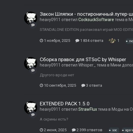
Закон Шляпки - постироничный лутер-ш
heavy0911
ответил
CocksuckSoftware
тема в
М
STANDALONE EDITION распаковал играй MOD EDITIO
1 ноября, 2025
1 834 ответа
1
лю
Сборка правок для STSoC by Whisper
heavy0911
ответил
Whisper_
тема в
Мини допо
Другого вроде нет
10 сентября, 2025
3 ответа
EXTENDED PACK 1.5.0
heavy0911
ответил
StrawFlux
тема в
Моды на O
А скрины есть?
2 июня, 2025
2 399 ответов
soc
ogsr 