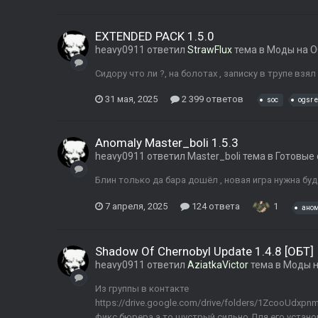
EXTENDED PACK 1.5.0
heavy0911
ответил
StrawFlux
тема в
Моды на O
Сидору что ли ?, на болотах , записку в трупе взя
31 мая, 2025
2 399 ответов
soc
ogsr 
Anomaly Master_boli 1.5.3
heavy0911
ответил
Master_boli
тема в
Готовые 
Блин только да бара дошёл , новая игра нужна бу
7 апреля, 2025
124 ответа
1
ано
Shadow Of Chernobyl Update 1.4.8 [ОБТ]
heavy0911
ответил
AziatkaVictor
тема в
Моды н
Из группы в контакте
https://drive.google.com/drive/folders/1ZcooUdxpn
фикс бюрера а то шустрый сильно Для его установ