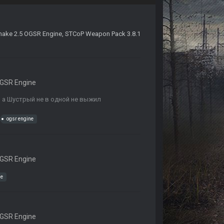
make 2.5 OGSR Engine
,
STCoP Weapon Pack 3.8.1
GSR Engine
и а Шустрый не в одной не выжил
ogsr engine
GSR Engine
ne
GSR Engine