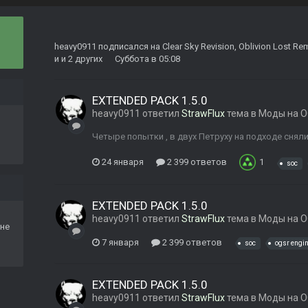
heavy0911
подписался на
Clear Sky Revision
,
Oblivion Lost Re
и и 2 других
Суббота в 05:08
EXTENDED PACK 1.5.0
heavy0911
ответил
StrawFlux
тема в
Моды на O
Четыре попытки , в двух Петруху на подходе снял
24 января
2 399 ответов
1
soc
EXTENDED PACK 1.5.0
heavy0911
ответил
StrawFlux
тема в
Моды на O
не
7 января
2 399 ответов
soc
ogsr engi
EXTENDED PACK 1.5.0
heavy0911
ответил
StrawFlux
тема в
Моды на O