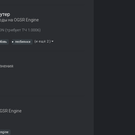
утер
оды на OGSR Engine
N (требует ТЧ 1.0006)
(и ещё 2 )
бовь
лесбиянки
лнения
GSR Engine
engine