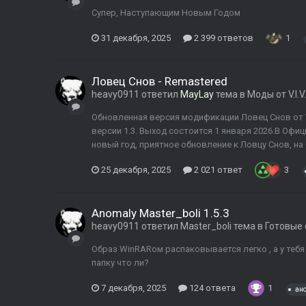
Супер, Наступающим Новым Годом
31 декабря, 2025
2 399 ответов
1
Ловец Снов - Remastered
heavy0911
ответил
MayLay
тема в
Моды от V.I.V
Обновленная версия модификации Ловец Снов от Vi
версии 1.3. Выход состоится 1 января 2026.В Офици
новый год, приятное обновление к Ловцу Снов, на ба
25 декабря, 2025
2 021 ответ
3
Anomaly Master_boli 1.5.3
heavy0911
ответил
Master_boli
тема в
Готовые 
Образ WinRARом распаковывается легко , а у тебя
папку что ли?
7 декабря, 2025
124 ответа
1
ан