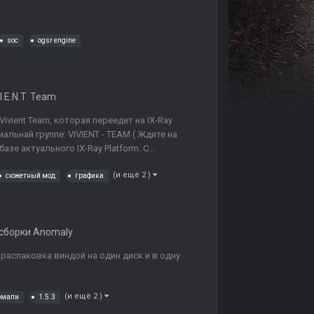
soc
ogsr engine
.I.E.N.T. Team
vient Team, которая переедет на IX-Ray
альнай группе: VIVIENT - TEAM ( Ждите на
зе актуального IX-Ray Platform. С...
(и ещё 2 )
сюжетный мод
графика
сборки Anomaly
 распаковка виндой на один диск и в одну
(и ещё 2 )
омали
1.5.3