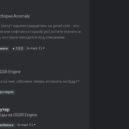
сборки Anomaly
(нету? зарегистрируйтесь на gmail.com - это
ой или софтом который(-ую) хотите скачать и
e, которые находятся под описанием...
(и ещё 2 )
омали
1.5.3
GSR Engine
 а за чем ,обломки теперь исчезать не будут?
gsr engine
утер
оды на OGSR Engine
(и ещё 2 )
лесбиянки