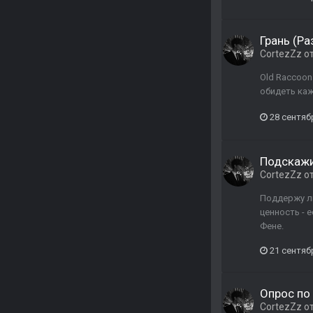
Грань (Ра
CortezZz
о
Old Raccoon
обидеть ка
28 сентяб
Подскажи
CortezZz
о
Поддержу лю
ценность - 
Фене.
21 сентяб
Опрос по
CortezZz
о