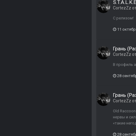
S.T.A.L.K
CortezZz
о
С релизом!
11 октябр
Грань (Ра
CortezZz
о
В профиль а
28 сентяб
Грань (Ра
CortezZz
о
Old Raccoon
нервы и сил
«такие него
28 сентяб