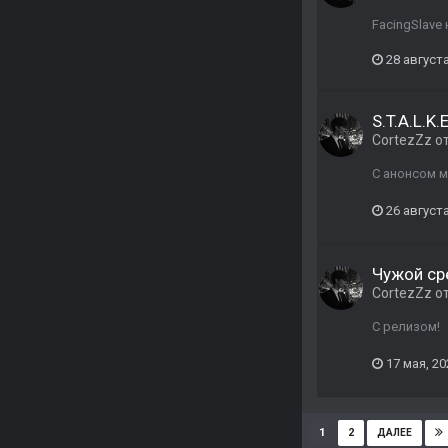
FacingSlave
28 августа
S.T.A.L.K
CortezZz
о
С анонсом м
26 августа
Чужой ср
CortezZz
о
С релизом!
17 мая, 20
1
2
ДАЛЕЕ