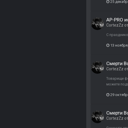
25 декабр
AP-PRO и
CortezZz
о
С празднико
13 ноября
Смерти В
CortezZz
о
Товарищи фо
можете подп
29 октябр
Смерти В
CortezZz
о
Geonezis сп