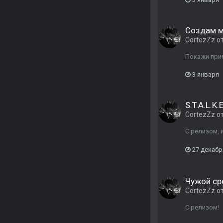
Создам м
CortezZz
о
Покажи при
3 января
S.T.A.L.K
CortezZz
о
С релизом, 
27 декабр
Чужой ср
CortezZz
о
С релизом!