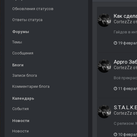
Обновления статусов
Как сдел
Ответы статуса
CortezZz
о
Форумы
Гайдов в ин
Темы
19 февра
Сообщения
Appro За
Блоги
CortezZz
о
Записи блога
Всё прекрас
Комментарии блога
11 февра
Календарь
S.T.A.L.K
События
CortezZz
о
Новости
С релизом. 
Новости
10 февра