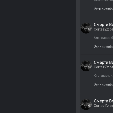
28 октябр
Смерти В
CortezZz
о
Благодаря б
27 октябр
Смерти В
CortezZz
о
Кто знает, к
27 октябр
Смерти В
CortezZz
о