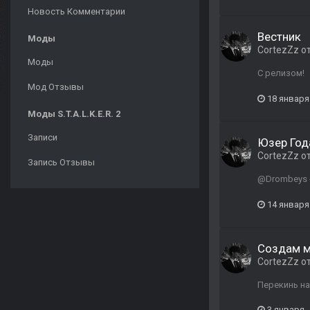
Новость Комментарии
Вестник
Моды
CortezZz
о
Моды
С релизом!
Мод Отзывы
18 января
Моды S.T.A.L.K.E.R. 2
Записи
Юзер Год
CortezZz
о
Запись Отзывы
@Drombeys -
14 января
Создам м
CortezZz
о
Перекинь на
3 января