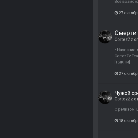
Всё возмож
27 октябр
Смерти 
CortezZz
оп
• Название: 
CortezZz Te
[ТЫКНИ]
27 октябр
Чужой ср
CortezZz
о
С релизом, 
18 октябр