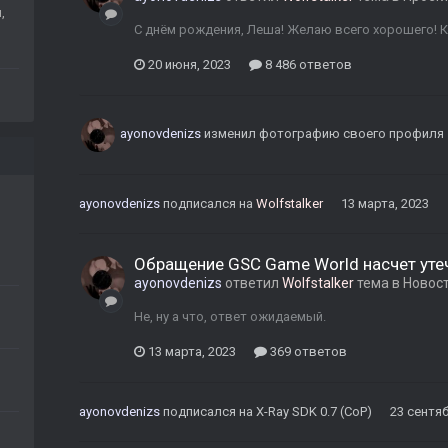
,
С днём рождения, Леша! Желаю всего хорошего! Ку
20 июня, 2023
8 486 ответов
ayonovdenizs
изменил фотографию своего профиля
ayonovdenizs
подписался на
Wolfstalker
13 марта, 2023
Обращение GSC Game World насчет уте
ayonovdenizs
ответил
Wolfstalker
тема в
Новос
Не, ну а что, ответ ожидаемый.
13 марта, 2023
369 ответов
ayonovdenizs
подписался на
X-Ray SDK 0.7 (CoP)
23 сентяб