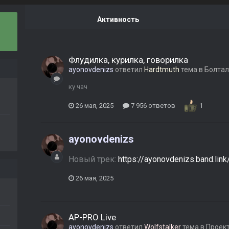
Активность
Флудилка, курилка, говорилка
ayonovdenizs
ответил
Hardtmuth
тема в
Болтал
ку чач
26 мая, 2025
7 956 ответов
1
ayonovdenizs
Новый трек:
https://ayonovdenizs.band.li
26 мая, 2025
AP-PRO Live
ayonovdenizs
ответил
Wolfstalker
тема в
Проек