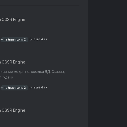
 OGSR Engine
(и ещё 4 )
тайные тропы 2
 OGSR Engine
чивание мода, т.е. ссылка ЯД. Сказав,
л. Удачи
(и ещё 4 )
тайные тропы 2
 OGSR Engine