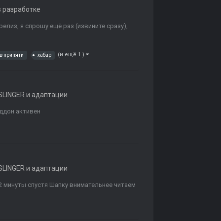
в разработке
елиз, я спрошу ещё раз (извините сразу),
(и ещё 1 )
в припяти
хабар
LINGER и адаптации
аддон активен
LINGER и адаптации
 минуты спустя Шапку внимательнее читаем