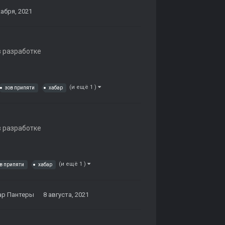
кабря, 2021
в разработке
(и ещё 1 )
зов припяти
хабар
в разработке
(и ещё 1 )
в припяти
хабар
ар Пантеры
8 августа, 2021