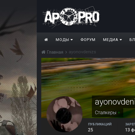
МОДЫ
ФОРУМ
МЕДИА
Б
ayonovdenizs
Главная
ayonovden
Сталкеры
+
ПУБЛИКАЦИЙ
ЗАРЕ
25
13 ф