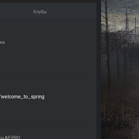
Клубы
ка
nk/welcome_to_spring
ты AP PRO