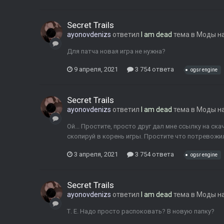
Secret Trails
ayonovdenizs
ответил
I am dead
тема в
Моды на
Для патча новая игра не нужна?
9 апреля, 2021
3 754 ответа
ogsr engine
Secret Trails
ayonovdenizs
ответил
I am dead
тема в
Моды на
Ой... Простите, просто друг дал мне ссылку на ска
скопируй в корень игры. Простите что потревожи
3 апреля, 2021
3 754 ответа
ogsr engine
Secret Trails
ayonovdenizs
ответил
I am dead
тема в
Моды на
Т. Е. Надо просто распоковать? В новую папку?