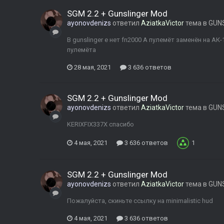
SGM 2.2 + Gunslinger Mod
ayonovdenizs
ответил
AziatkaVictor
тема в
GUNS
В gunslinger е нет fn2000 А пулемёт заменён на АК
пулемёта
28 мая, 2021
3 636 ответов
SGM 2.2 + Gunslinger Mod
ayonovdenizs
ответил
AziatkaVictor
тема в
GUNS
KERIXFIX337X спасибо
4 мая, 2021
3 636 ответов
1
SGM 2.2 + Gunslinger Mod
ayonovdenizs
ответил
AziatkaVictor
тема в
GUNS
Пожалуйста, скиньте ссылку на minimalistic hud
4 мая, 2021
3 636 ответов