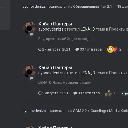
ayonovdenizs
подписался на
Объединенный Пак 2.1
18 де
Хабар Пантеры
ayonovdenizs
ответил
LENA_D
тема в
Проекты 
Вау, прикольно! Ждем выхода!)
27 августа, 2021
337 ответов
2
Хабар Пантеры
ayonovdenizs
ответил
LENA_D
тема в
Проекты 
LENA_D Ясно. Ну значит, ждём
9 августа, 2021
337 ответов
1
зо
ayonovdenizs
подписался на
SGM 2.2 + Gunslinger Mod
и
Хаб