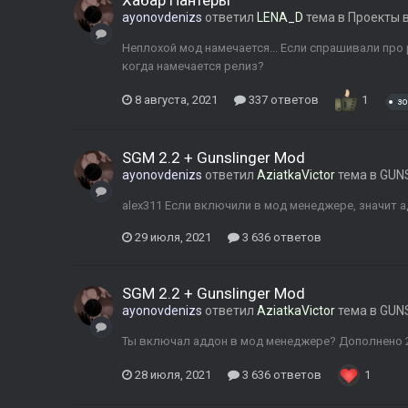
Хабар Пантеры
ayonovdenizs
ответил
LENA_D
тема в
Проекты 
Неплохой мод намечается... Если спрашивали про р
когда намечается релиз?
8 августа, 2021
337 ответов
1
зо
SGM 2.2 + Gunslinger Mod
ayonovdenizs
ответил
AziatkaVictor
тема в
GUNS
alex311 Если включили в мод менеджере, значит 
29 июля, 2021
3 636 ответов
SGM 2.2 + Gunslinger Mod
ayonovdenizs
ответил
AziatkaVictor
тема в
GUNS
Ты включал аддон в мод менеджере? Дополнено 2
28 июля, 2021
3 636 ответов
1