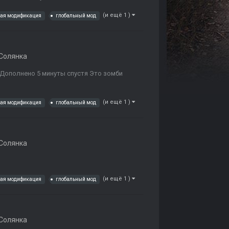
(и ещё 1 )
ная модификация
глобальный мод
Солянка
! Дополнено 5 минуты спустя Это зомби
(и ещё 1 )
ная модификация
глобальный мод
Солянка
(и ещё 1 )
ная модификация
глобальный мод
Солянка