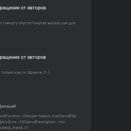
ращение от авторов
 1 минуту спустя Покупай железо как для
ращение от авторов
 только как со Шрамом 2!:-)
фикаций
or]Function : CRender::texture_load [error]File :
rror]Line : 295 [error]Description : <no
l\detail_metall_01'