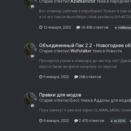
Старик
ответил
AziatkaVictor
тема в
Народная 
Вот спавнер рабочий я опробовал! Только я сам 
а то его там не было!https://disk.yandex.ru/d/h4STj
12 января, 2022
16 408 ответов
глобаль
Объединенный Пак 2.2 - Новогоднее об
Старик
ответил
Wolfstalker
тема в
Новости
Проснулся утром а спавнера до сих пор нет! Дава
спустя Такая же фигня началась со звуком!
9 января, 2022
268 ответов
Правки для модов
Старик
ответил
Босс
тема в
Аддоны для моди
Пока завезут я уже всё через UI_MAIN_MENU спав
9 января, 2022
2 470 ответов
нс 2016