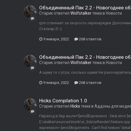
Объединенный Пак 2.2 - Новогоднее об
Старик
ответил
Wolfstalker
тема в
Новости
rpm отвечает за скорость перезарядки Дополнено
Сталкер 2!:-)
9 января, 2022
268 ответов
Объединенный Пак 2.2 - Новогоднее об
Старик
ответил
Wolfstalker
тема в
Новости
А шуму то с утра, сколько шума! Не разочаруйтесь
9 января, 2022
268 ответов
Hicks Compilation 1.0
Старик
ответил
Hicks
тема в
Аддоны для моди
Переход в бар вылет![error]Expression : fatal error [err
E:\stalker\sources\trunk\xr_3da\xrRender\Texture.cpp [e
expression> [error]Arguments : Can't find texture 'detai