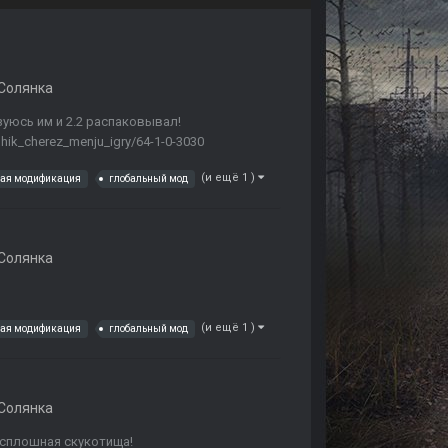
Солянка
зуюсь им и 2.2 распаковывал!
hhik_cherez_menju_igry/64-1-0-3030
(и ещё 1 )
ная модификация
глобальный мод
Солянка
(и ещё 1 )
ная модификация
глобальный мод
Солянка
 сплошная скукотища!