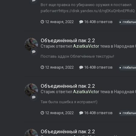
Вот еще правка по убиранию оружия я поставил
работает!https://disk.yandex.ru/d/rqEKuQHbnEPRdQ
12 января, 2022
16 408 ответов
глобаль
Объединённый пак 2.2
Старик
ответил
AziatkaVictor
тема в
Народная 
Поставь аддон Облегчённые текстуры!
12 января, 2022
16 408 ответов
глобаль
Объединённый пак 2.2
Старик
ответил
AziatkaVictor
тема в
Народная 
Там была ошибка я исправил!)
12 января, 2022
16 408 ответов
глобаль
Объединённый пак 2.2