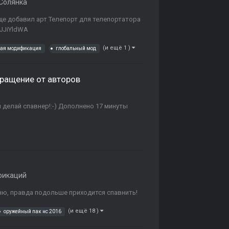
Солянка
еще добавил арт Телепорт для телепортатора
XJJiYldWA
(и ещё 1 )
ная модификация
глобальный мод
ращение от авторов
й делай спавнер!:-) Дополнено 17 минуты
фикаций
ню, правда подольше приходится спавнить!
(и ещё 18 )
оружейный пак нс 2016