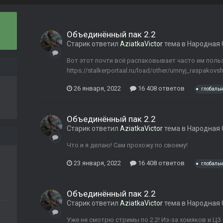
Объединённый пак 2.2
Старик
ответил
AziatkaVictor
тема в
Народная 
Вот этот почти всё распаковывает часто им поль
https://stalkerportaal.ru/load/other/umnyj_raspakovs
26 января, 2022
16 408 ответов
глобаль
Объединённый пак 2.2
Старик
ответил
AziatkaVictor
тема в
Народная 
Что и я делаю! Сам прохожу по своему!
23 января, 2022
16 408 ответов
глобаль
Объединённый пак 2.2
Старик
ответил
AziatkaVictor
тема в
Народная 
Уже не смотрю стримы по 2.2! Из-за хомяков и ЦЗ