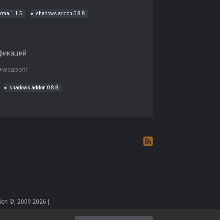
rma 1.1.5
shadows addon 0.8.8
фикаций
8+weapon!
shadows addon 0.8.8
on ©, 2009-2026 |