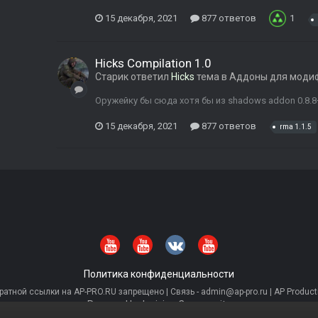
15 декабря, 2021
877 ответов
1
Hicks Compilation 1.0
Старик
ответил
Hicks
тема в
Аддоны для моди
Оружейку бы сюда хотя бы из shadows addon 0.8.
15 декабря, 2021
877 ответов
rma 1.1.5
Политика конфиденциальности
тной ссылки на AP-PRO.RU запрещено | Связь - admin@ap-pro.ru | AP Producti
Powered by Invision Community