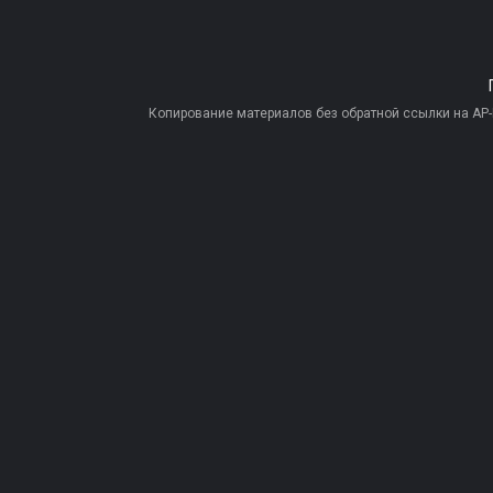
Копирование материалов без обратной ссылки на AP-PR