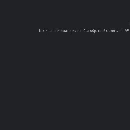
Копирование материалов без обратной ссылки на AP-PR