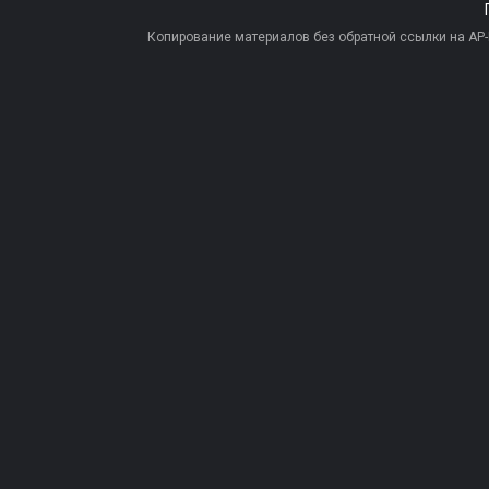
Копирование материалов без обратной ссылки на AP-PR