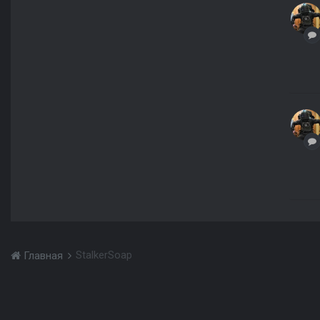
StalkerSoap
Главная