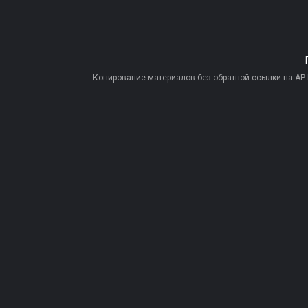
Копирование материалов без обратной ссылки на AP-PR