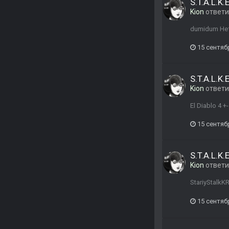
S.T.A.L.K
Kion
ответ
dumidum Не
15 сентяб
S.T.A.L.K
Kion
ответ
El Diablo 4 +
15 сентяб
S.T.A.L.K
Kion
ответ
StariyStalk
15 сентяб