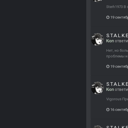
Sterh1973 В
19 сентяб
S.T.A.L.K
Kion
ответ
Нет, но бол
проблемы ко
19 сентяб
S.T.A.L.K
Kion
ответ
Vigorous Пр
16 сентяб
S.T.A.L.K