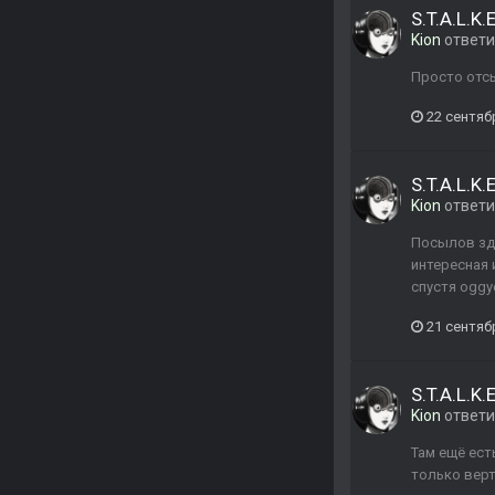
S.T.A.L.K
Kion
ответ
Просто отс
22 сентяб
S.T.A.L.K
Kion
ответ
Посылов зде
интересная 
спустя oggy
21 сентяб
S.T.A.L.K
Kion
ответ
Там ещё ест
только верт