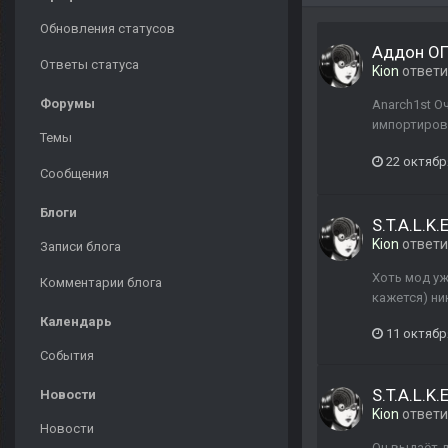
Обновления статусов
Аддон ОП
Ответы статуса
Kion
ответ
Форумы
Anarch1st О
импортирова
Темы
22 октябр
Сообщения
Блоги
S.T.A.L.K
Kion
ответ
Записи блога
Хоть мод уж
Комментарии блога
кажется) ни
Календарь
11 октябр
События
S.T.A.L.K
Новости
Kion
ответ
Новости
Он выдаёт д