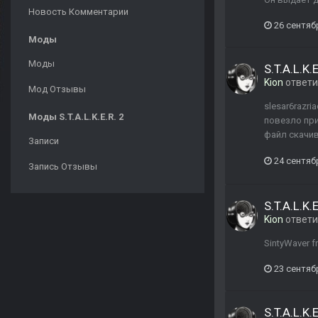
Новость Комментарии
26 сентяб
Моды
Моды
S.T.A.L.K
Kion
ответ
Мод Отзывы
slesar6razr
Моды S.T.A.L.K.E.R. 2
повезло при
файл скачив
Записи
24 сентяб
Запись Отзывы
S.T.A.L.K
Kion
ответ
SintyWaver f
23 сентяб
S.T.A.L.K