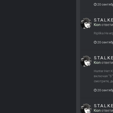
20 сентяб
S.T.A.L.K
Kion
ответ
Riplika Не 
20 сентяб
S.T.A.L.K
Kion
ответ
Hunter Нет 
включая "S"
смотрите, д
20 сентяб
S.T.A.L.K
Kion
ответ