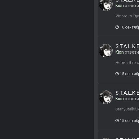
Kion
ответ
Vigorous Гд
16 сентяб
S.T.A.L.K
Kion
ответ
Новис Это с
15 сентяб
S.T.A.L.K
Kion
ответ
StariyStalk
15 сентяб