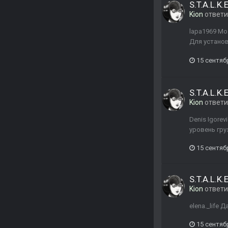
S.T.A.L.K
Kion
ответ
lapa1969 Мо
Для установ
15 сентяб
S.T.A.L.K
Kion
ответ
Denis Igore
уровень гру
15 сентяб
S.T.A.L.K
Kion
ответ
elena._life 
15 сентяб