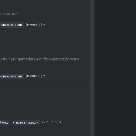
ия цветка?
(и ещё 5 )
новые локации
x по пути gamedata\configs\scripts\forest с
(и ещё 5 )
новые локации
(и ещё 5 )
й мод
новые локации