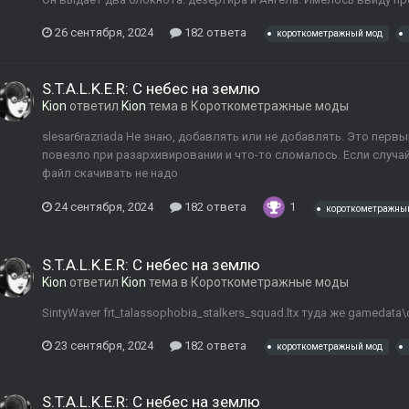
26 сентября, 2024
182 ответа
короткометражный мод
S.T.A.L.K.E.R: С небес на землю
Kion
ответил
Kion
тема в
Короткометражные моды
slesar6razriada Не знаю, добавлять или не добавлять. Это перв
повезло при разархивировании и что-то сломалось. Если случа
файл скачивать не надо
24 сентября, 2024
182 ответа
1
короткометражны
S.T.A.L.K.E.R: С небес на землю
Kion
ответил
Kion
тема в
Короткометражные моды
SintyWaver frt_talassophobia_stalkers_squad.ltx туда же gamedata\
23 сентября, 2024
182 ответа
короткометражный мод
S.T.A.L.K.E.R: С небес на землю