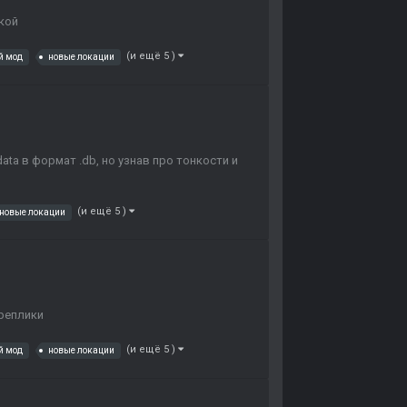
кой
(и ещё 5 )
й мод
новые локации
ta в формат .db, но узнав про тонкости и
(и ещё 5 )
новые локации
 реплики
(и ещё 5 )
й мод
новые локации