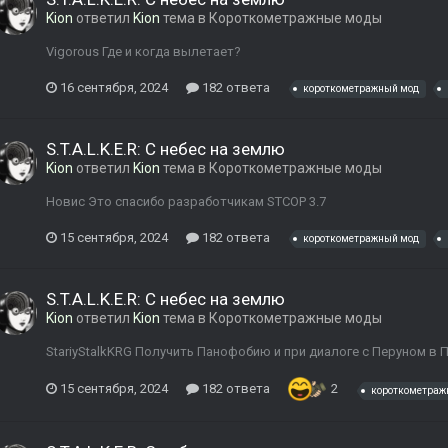
Kion
ответил
Kion
тема в
Короткометражные моды
Vigorous Где и когда вылетает?
16 сентября, 2024
182 ответа
короткометражный мод
S.T.A.L.K.E.R: С небес на землю
Kion
ответил
Kion
тема в
Короткометражные моды
Новис Это спасибо разработчикам STCOP 3.7
15 сентября, 2024
182 ответа
короткометражный мод
S.T.A.L.K.E.R: С небес на землю
Kion
ответил
Kion
тема в
Короткометражные моды
StariyStalkKRG Получить Панофобию и при диалоге с Перуном в
15 сентября, 2024
182 ответа
2
короткометраж