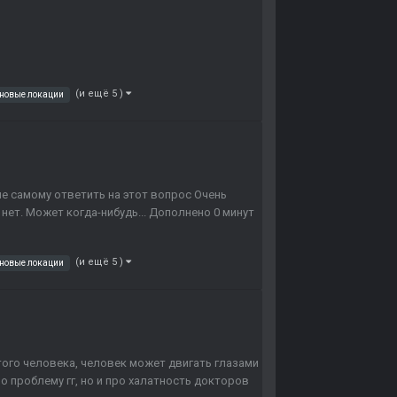
(и ещё 5 )
новые локации
ше самому ответить на этот вопрос Очень
 нет. Может когда-нибудь... Дополнено 0 минут
(и ещё 5 )
новые локации
того человека, человек может двигать глазами
о проблему гг, но и про халатность докторов