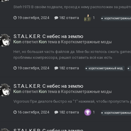
Sterh1973 В своём подвале, проход к нему расположен за решёт
19 сентября, 2024
182 ответа
1
короткометражны
S.T.A.L.K.E.R: С небес на землю
Kion
ответил
Kion
тема в
Короткометражные моды
Нет, но большая часть файлов да. Мне бы хотелось сжать gameda
проблемы компрессора, решил оставить всё как есть
19 сентября, 2024
182 ответа
короткометражный мод
S.T.A.L.K.E.R: С небес на землю
Kion
ответил
Kion
тема в
Короткометражные моды
Vigorous При диалоге быстро на "1" нажимай, чтобы пропустить
16 сентября, 2024
182 ответа
1
короткометражны
S.T.A.L.K.E.R: С небес на землю