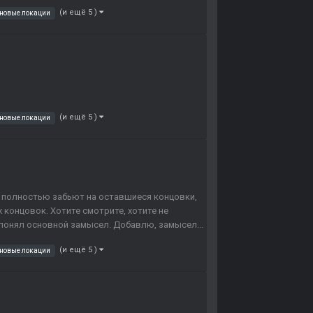
(и ещё 5 )
новые локации
(и ещё 5 )
новые локации
B" полностью забьют на оставшиеся концовки,
х концовок. Хотите смотрите, хотите не
о понял основной замысел. Добавлю, замысел...
(и ещё 5 )
новые локации