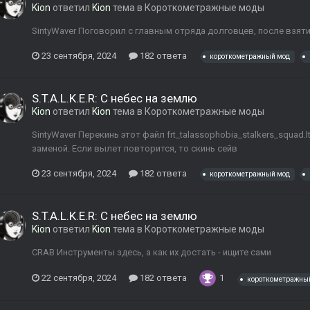
Kion
ответил
Kion
тема в
Короткометражные моды
SintyWaver Поговорил с главным отряда долговцев, после взят
23 сентября, 2024
182 ответа
короткометражный мод
S.T.A.L.K.E.R: С небес на землю
Kion
ответил
Kion
тема в
Короткометражные моды
SintyWaver Перекинь этот файл frt_talassophobia_stalkers_squad.lt
заменой. Если вылет повторится, то скинь сейв
23 сентября, 2024
182 ответа
короткометражный мод
S.T.A.L.K.E.R: С небес на землю
Kion
ответил
Kion
тема в
Короткометражные моды
CRAB Инструменты здесь, а как их достать - ищите сами
22 сентября, 2024
182 ответа
1
короткометражны