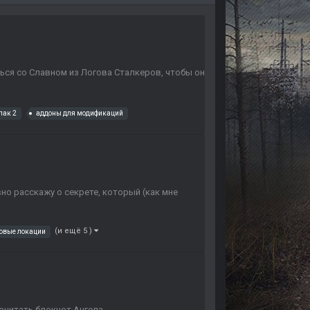
ься со Славном из Логова Сталкеров, чтобы он
пак 2
аддоны для модификаций
вно расскажу о секрете, который (как мне
(и ещё 5 )
овые локации
рочитать блокнот Ангела