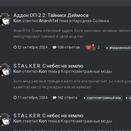
Аддон ОП-2.2: Тайники Деймоса
Kion
ответил
Anarch1st
тема в
Народная Солянка
Anarch1st Очень классный аддон. Если захочешь можешь связат
импортировал тайники в свой мод пак.
22 октября, 2024
108 ответов
2
объединенный 
S.T.A.L.K.E.R: С небес на землю
Kion
ответил
Kion
тема в
Короткометражные моды
Хоть мод уже не в тренде и мало кто это прочитает, но я всё ро
кажется) никто не раскрыл или не написал
11 октября, 2024
182 ответа
короткометражный мод
н
S.T.A.L.K.E.R: С небес на землю
Kion
ответил
Kion
тема в
Короткометражные моды
Он выдаёт два блокнота: дезертира и Ангела. Имелось ввиду п