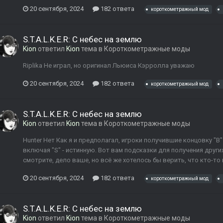
20 сентября, 2024
182 ответа
короткометражный мод
S.T.A.L.K.E.R: С небес на землю
Kion
ответил
Kion
тема в
Короткометражные моды
Riplika Не играл, но оригинал Льюиса Кэрролла уважаю
20 сентября, 2024
182 ответа
короткометражный мод
S.T.A.L.K.E.R: С небес на землю
Kion
ответил
Kion
тема в
Короткометражные моды
Hunter Нет Как я и предполагал, игроки получившие концовку "
включая "S" - истинную. Вот вам подсказки для получения други
смотрите, дело ваше, но всё же хотелось бы верить, что кто-т
20 сентября, 2024
182 ответа
короткометражный мод
S.T.A.L.K.E.R: С небес на землю
Kion
ответил
Kion
тема в
Короткометражные моды