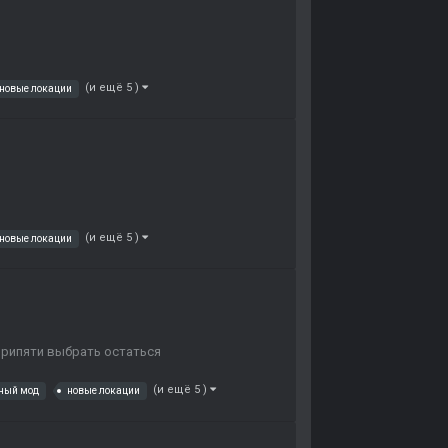
(и ещё 5 )
новые локации
(и ещё 5 )
новые локации
 Припяти выбрать остаться
(и ещё 5 )
ный мод
новые локации