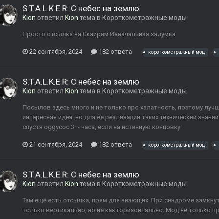
S.T.A.L.K.E.R: С небес на землю
Kion
ответил
Kion
тема в
Короткометражные моды
Просто отсылка на Скайрим Изначальная задумка
22 сентября, 2024
182 ответа
короткометражный мод
S.T.A.L.K.E.R: С небес на землю
Kion
ответил
Kion
тема в
Короткометражные моды
Посылов здесь много и не только про халатность, поэтому луч
интересная идея, но для её реализации таких технический знаний
спустя oggycoc 3+- часа, если на истинную концовку
21 сентября, 2024
182 ответа
короткометражный мод
S.T.A.L.K.E.R: С небес на землю
Kion
ответил
Kion
тема в
Короткометражные моды
Там ещё есть отсылка, прям для знающих. При синдроме замкну
только вертикально, но не как горизонтально. Мод не только пр