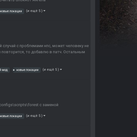
(и ещё 5 )
новые локации
ый случай с проблемами нпс, может человеку не
й повторится, то добавлю в патч. Остальным
(и ещё 5 )
й мод
новые локации
configs\scripts\forest с заменой
(и ещё 5 )
новые локации