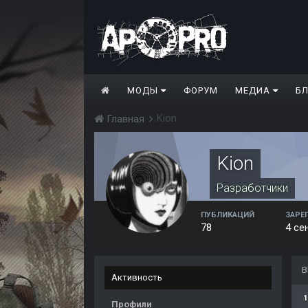
МОДЫ
ФОРУМ
МЕДИА
Б
Kion
Главная
Kion
Разработчики
ПУБЛИКАЦИЙ
ЗАРЕ
78
4 се
В
Активность
1
Профили