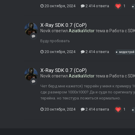
20 октября, 2024
2 414 ответа
1
X-Ray SDK 0.7 (CoP)
Novik
ответил
AziatkaVictor
тема в
Работа с SD
Буду пробовать
20 октября, 2024
2 414 ответа
модострой
X-Ray SDK 0.7 (CoP)
Novik
ответил
AziatkaVictor
тема в
Работа с SD
Чет берд мне кажется) террейн у меня к примеру 1
сдк размером 1000х1000? Да и судя по оригиналу 
терейна. но текстура ложиться нормально.
20 октября, 2024
2 414 ответа
1