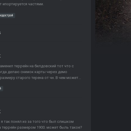
т ипортируется частями.
одострой
5
K
заменил террейн на билдовский тот что с
огда делаю снимок карты через демо
размеру старого терена от чн. В чем может...
й
K
 я так понял из за того что был слишком
 а террейн размером 1900. может быль такое?