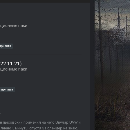
ационные паки
 припяти
22.11.21)
ационные паки
в припяти
K
йн пысовский применил на него Unwrap UVW и
лнено 5 минуты спустя За блендер не знаю,