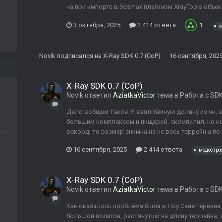
на при импорте в 3dsmax плагином XrayTools объек
3 октября, 2025
2 414 ответа
1
м
Novik
подписался на
X-Ray SDK 0.7 (CoP)
16 сентября, 202
X-Ray SDK 0.7 (CoP)
Novik
ответил
AziatkaVictor
тема в
Работа с SD
Дело вобщем такое. Я взял тёмную долину из чн, 
большим комплексом и пищерой, скомпилил, но к
рекорд, то размер снимка не не весь террейн а по 
16 сентября, 2025
2 414 ответа
модостро
X-Ray SDK 0.7 (CoP)
Novik
ответил
AziatkaVictor
тема в
Работа с SD
Как оказалось проблема была в Ноу Сане терейна,
большой полигон, растянутый на длину террейна,