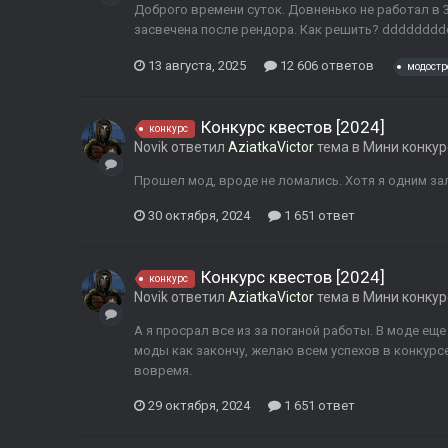
Доброго времени суток. Довненько не работал в 
засвечена после рендора. Как решить? dddddddd
13 августа, 2025
12 606 ответов
модостр
Конкурс квестов [2024]
конкурс
Novik
ответил
AziatkaVictor
тема в
Мини конку
Прошел мод, вроде не ломались. Хотя я одним за
30 октября, 2024
1 651 ответ
Конкурс квестов [2024]
конкурс
Novik
ответил
AziatkaVictor
тема в
Мини конку
А я просрал все из за поганой работы. В моде еще 
моды как закончу, желаю всем успехов в конкурсе
вовремя.
29 октября, 2024
1 651 ответ