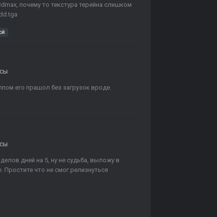
3dmax, почему то текстура терейна слишком
dd.tga
ой
рсы
лпом его прашол без загрузок вроде.
рсы
делов дней на 5, ну не судьба, выложу в
. Простите что не смог релизнуться