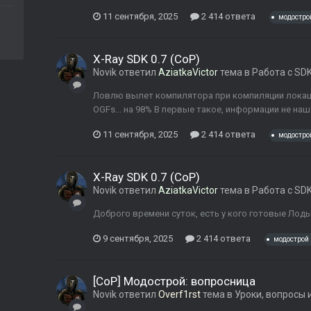
11 сентября, 2025
2 414 ответа
модостро
X-Ray SDK 0.7 (CoP)
Novik
ответил
AziatkaVictor
тема в
Работа с SD
Ловлю вылет компилятора при компиляции локации 
OGFs... на 98% В первые такое, информации не наш
11 сентября, 2025
2 414 ответа
модостро
X-Ray SDK 0.7 (CoP)
Novik
ответил
AziatkaVictor
тема в
Работа с SD
Доброго времени суток, есть у кого готовые Лоды
9 сентября, 2025
2 414 ответа
модострой
[CoP] Модострой: вопросница
Novik
ответил
Overf1rst
тема в
Уроки, вопросы 