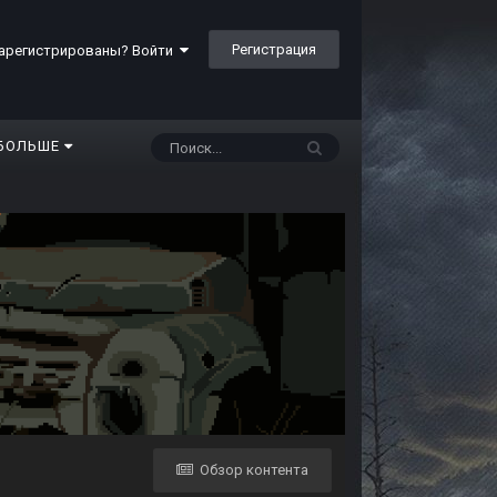
Регистрация
арегистрированы? Войти
БОЛЬШЕ
Обзор контента