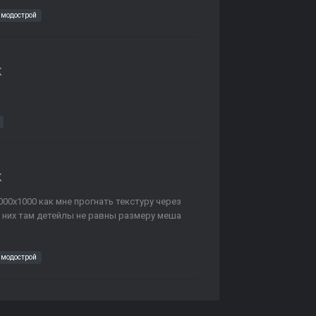
модострой
K
K
000х1000 как мне прогнать текстуру через
у них там детейлы не равны размеру меша
модострой