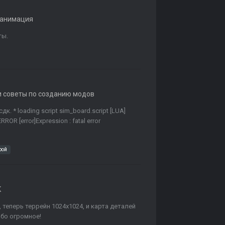
 анимация
ты.
и советы по созданию модов
 * loading script sim_board.script [LUA]
OR [error]Expression : fatal error
рой
K
 теперь террейн 1024x1024, и карта деталей
ибо огромное!