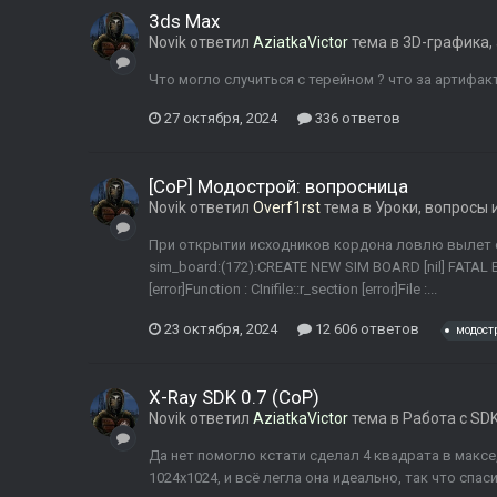
3ds Max
Novik
ответил
AziatkaVictor
тема в
3D-графика,
Что могло случиться с терейном ? что за артифак
27 октября, 2024
336 ответов
[CoP] Модострой: вопросница
Novik
ответил
Overf1rst
тема в
Уроки, вопросы 
При открытии исходников кордона ловлю вылет сдк.
sim_board:(172):CREATE NEW SIM BOARD [nil] FATAL ERR
[error]Function : CInifile::r_section [error]File :...
23 октября, 2024
12 606 ответов
модост
X-Ray SDK 0.7 (CoP)
Novik
ответил
AziatkaVictor
тема в
Работа с SD
Да нет помогло кстати сделал 4 квадрата в максе,
1024x1024, и всё легла она идеально, так что спас