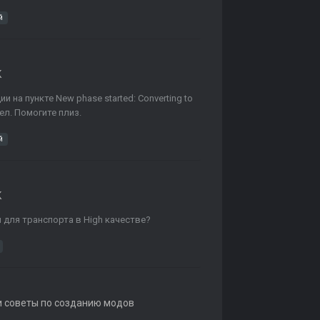
й
K
на пункте New phase started: Converting to
ел. Помогите плиз.
й
K
 для транспорта в High качестве?
и советы по созданию модов