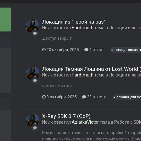
Локация из "Герой на раз"
Novik
ответил
Hardtmuth
тема в
Локации и лок
Доступ закрыт
20 октября, 2025
1 ответ
локация для зов
Локация Темная Лощина от Lost World (
Novik
ответил
Hardtmuth
тема в
Локации и лок
ссылка мертва
3 октября, 2025
22 ответа
локация для зо
X-Ray SDK 0.7 (CoP)
Novik
ответил
AziatkaVictor
тема в
Работа с SD
Как исправить такие потяжки на террейне? терре
появились такие касяки в некоторых местах. Допо