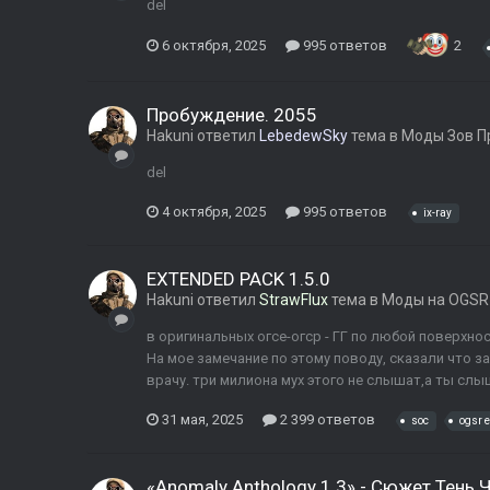
del
6 октября, 2025
995 ответов
2
Пробуждение. 2055
Hakuni
ответил
LebedewSky
тема в
Моды Зов П
del
4 октября, 2025
995 ответов
ix-ray
EXTENDED PACK 1.5.0
Hakuni
ответил
StrawFlux
тема в
Моды на OGSR 
в оригинальных огсе-огср - ГГ по любой поверхност
На мое замечание по этому поводу, сказали что з
врачу. три милиона мух этого не слышат,а ты слыш
31 мая, 2025
2 399 ответов
soc
ogsr 
«Anomaly Anthology 1.3» - Сюжет Тень 