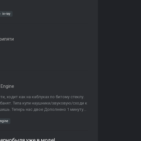
ix-ray
рипяти
Engine
и, ходит как на каблуках по битому стеклу.
абанят. Типа купи наушники/звуковую/сходи к
ишь. Теперь нас двое Дополнено 1 минуту...
engine
Чернобыля уже в моде!