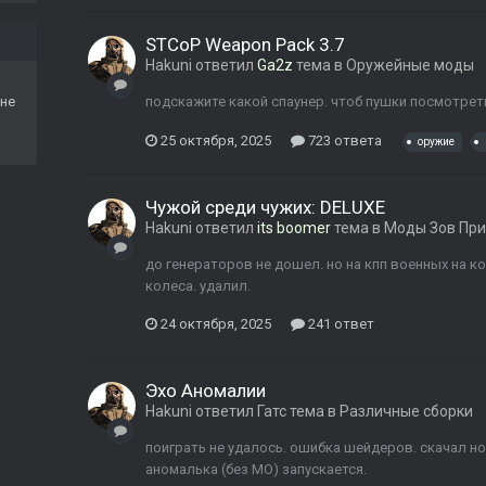
STCoP Weapon Pack 3.7
Hakuni
ответил
Ga2z
тема в
Оружейные моды
не
подскажите какой спаунер. чтоб пушки посмотреть.
25 октября, 2025
723 ответа
оружие
Чужой среди чужих: DELUXE
Hakuni
ответил
its boomer
тема в
Моды Зов При
до генераторов не дошел. но на кпп военных на к
колеса. удалил.
24 октября, 2025
241 ответ
Эхо Аномалии
Hakuni
ответил
Гатс
тема в
Различные сборки
поиграть не удалось. ошибка шейдеров. скачал но
аномалька (без МО) запускается.