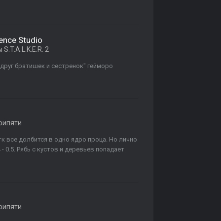
uence Studio
S.T.A.L.K.E.R. 2
 "друг братишек и сестренок" гейморо
рипяти
. тк все долбится в одно ядро проца. Но лично
 - 0.5. Рябь с кустов и деревьев попадает
рипяти