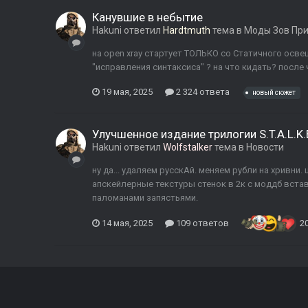
Канувшие в небытие
Hakuni
ответил
Hardtmuth
тема в
Моды Зов Пр
на open xray стартует ТОЛЬКО со Статичного освещ
"исправления синтаксиса" ? на что кидать? после 
19 мая, 2025
2 324 ответа
новый сюжет
Улучшенное издание трилогии S.T.A.L.K.
Hakuni
ответил
Wolfstalker
тема в
Новости
ну да... удаляем русскАй. меняем рубли на хривни
апскейлерные текстуры стенок в 2к с моддб вста
паломанами запястьями.
14 мая, 2025
109 ответов
2