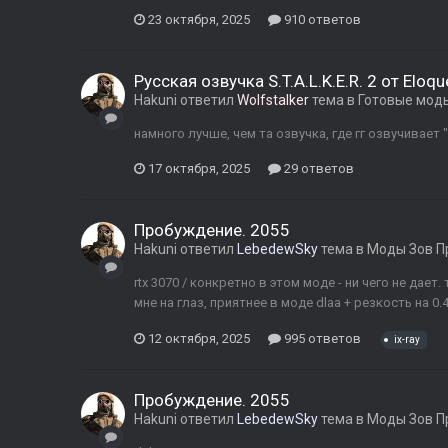
23 октября, 2025
910 ответов
Русская озвучка S.T.A.L.K.E.R. 2 от Eloq
Hakuni
ответил
Wolfstalker
тема в
Готовые моды 
намного лучше, чем та озвучка, где гг озвучивает
17 октября, 2025
29 ответов
Пробуждение. 2055
Hakuni
ответил
LebedewSky
тема в
Моды Зов П
rtx 3070 / конкретно в этом моде - ни чего не дает
мне на глаз, приятнее в моде dlaa + резкость на 0.4
12 октября, 2025
995 ответов
ix-ray
Пробуждение. 2055
Hakuni
ответил
LebedewSky
тема в
Моды Зов П