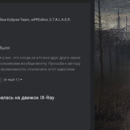
Blue Eclipse Team
,
xrPPEditor
,
S.T.A.L.K.E.R.
обыля
у них.. это когда на атп все друг друга через
вольниками вообще молчу. Просьба к автору
ай возможность отключить этот идиотизм.
(и ещё 1 )
алась на движок IX-Ray