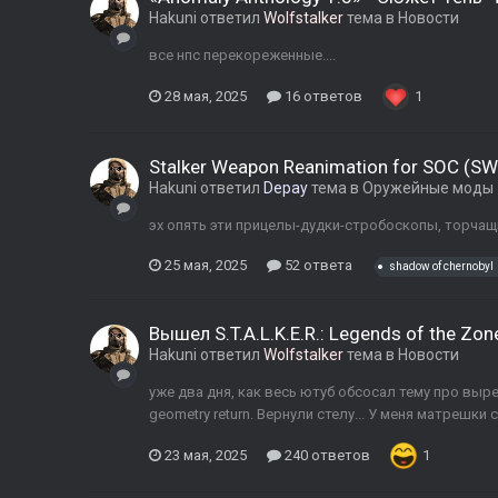
Hakuni
ответил
Wolfstalker
тема в
Новости
все нпс перекореженные....
28 мая, 2025
16 ответов
1
Stalker Weapon Reanimation for SOC (SW
Hakuni
ответил
Depay
тема в
Оружейные моды
эх опять эти прицелы-дудки-стробоскопы, торчащи
25 мая, 2025
52 ответа
shadow of chernobyl
Вышел S.T.A.L.K.E.R.: Legends of the Zone
Hakuni
ответил
Wolfstalker
тема в
Новости
уже два дня, как весь ютуб обсосал тему про вырез
geometry return. Вернули стелу... У меня матрешки 
23 мая, 2025
240 ответов
1