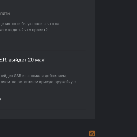
ипяти
ения. хоть бы указали. а что за
чего кидать? что правит?
E.R. выйдет 20 мая!
. шейдер SSR из аномали добавляем,
вляем. но оставляем кривую оружейку с
0