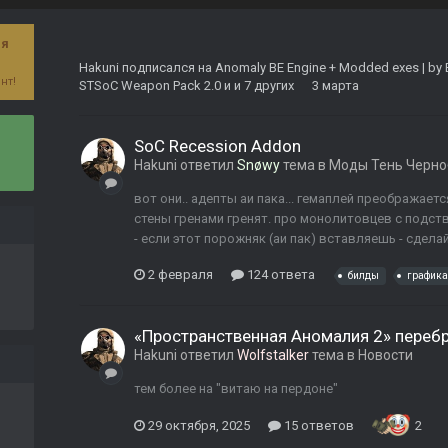
ая
Hakuni
подписался на
Anomaly BE Engine + Modded exes | by 
нт!
STSoC Weapon Pack 2.0
и и 7 других
3 марта
SoC Recession Addon
Hakuni
ответил
Snøwy
тема в
Моды Тень Черн
вот они.. адепты аи пака... гемаплей преображается 
стены гренами гренят. про монолитовцев с подст
- если этот порожняк (аи пак) вставляешь - сдел
2 февраля
124 ответа
билды
графика
«Пространственная Аномалия 2» перебр
Hakuni
ответил
Wolfstalker
тема в
Новости
тем более на "витаю на пердоне"
29 октября, 2025
15 ответов
2