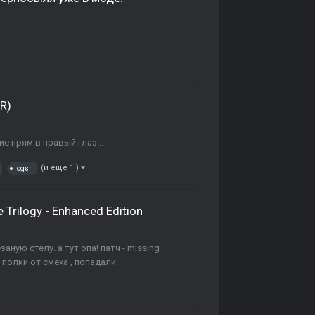
R)
е прям в правый глаз...
(и ещё 1 )
ogsr
 Trilogy - Enhanced Edition
аную стелу. а тут опа! патч - missing
с полки от смеха , попадали.