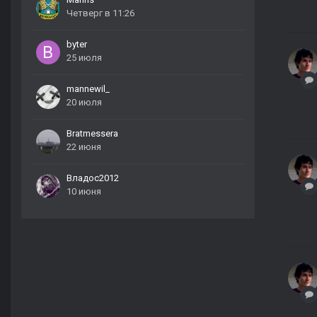
Четверг в 11:26
byter
25 июля
mannewil_
20 июля
Bratmessera
22 июня
Владос2012
10 июня