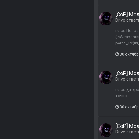
[CoP] Мо
Drive
ответ
ishps Попроб
(IsWeapon(ni
parse_list(in
30 октябр
[CoP] Мо
Drive
ответ
ishps да вр
точно
30 октябр
[CoP] Мо
Drive
ответ