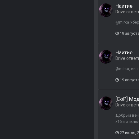
Наитие
Drive
ответ
@mirka Убер
19 августа
Наитие
Drive
ответ
@mirka, вы 
19 августа
[CoP] Мо
Drive
ответ
Добрый вече
x16 и отклю
27 июля, 