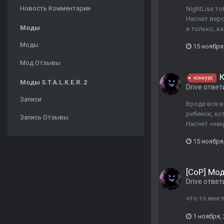
Новость Комментарии
NightLiss т
Насчет верс
Моды
и только, к
Моды
15 ноября
Мод Отзывы
К
конкурс
Моды S.T.A.L.K.E.R. 2
Drive
ответ
Записи
Вроде все в
ребенок, ко
Запись Отзывы
Насчет «нак
15 ноября
[CoP] Мо
Drive
ответ
что-то мне 
1 ноября,