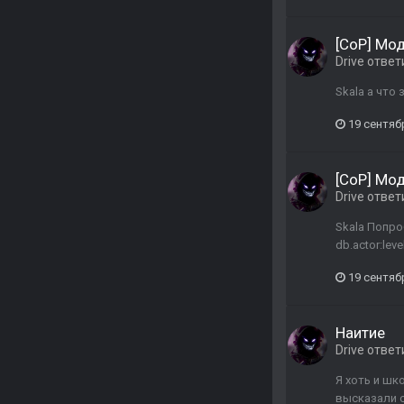
[CoP] Мо
Drive
ответ
Skala а что
19 сентяб
[CoP] Мо
Drive
ответ
Skala Попро
db.actor:leve
19 сентяб
Наитие
Drive
ответ
Я хоть и шк
высказали с