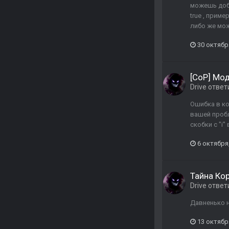
можешь доба
true , приме
либо же мож
30 октябр
[CoP] Мо
Drive
ответ
Ошибка в ко
вашей пробл
скобки с "i
6 октября
Тайна Ко
Drive
ответ
Давненько н
13 октябр