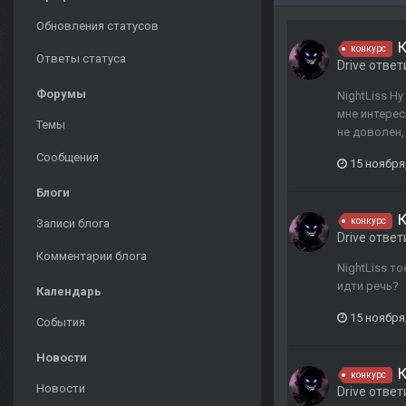
Обновления статусов
К
конкурс
Ответы статуса
Drive
ответ
Форумы
NightLiss Н
мне интерес
Темы
не доволен, 
Сообщения
15 ноября
Блоги
К
конкурс
Записи блога
Drive
ответ
Комментарии блога
NightLiss т
идти речь?
Календарь
15 ноября
События
Новости
К
конкурс
Новости
Drive
ответ