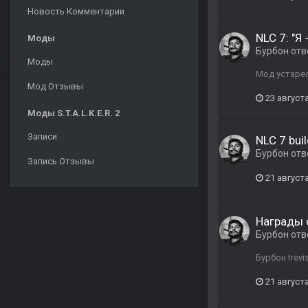
Новость Комментарии
NLC 7: "Я
Моды
Бурбон
отв
Моды
Мод устарел
Мод Отзывы
23 августа
Моды S.T.A.L.K.E.R. 2
Записи
NLC 7 buil
Бурбон
отв
Запись Отзывы
21 августа
Награды 
Бурбон
отв
Бурбон trevi
21 августа