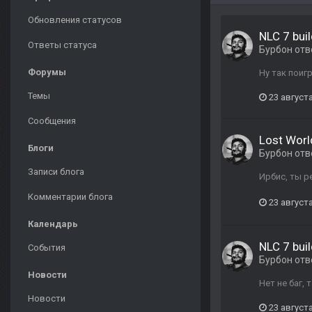
Обновления статусов
NLC 7 buil
Ответы статуса
Бурбон
отв
Форумы
Ну так поиг
Темы
23 августа
Сообщения
Lost Worl
Блоги
Бурбон
отв
Записи блога
Ирбис, ты р
Комментарии блога
23 августа
Календарь
NLC 7 buil
События
Бурбон
отв
Новости
Нет не баг,
Новости
23 августа