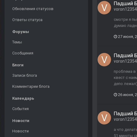
Падший Б
Обновления статусов
voron1235
смотри я пы
Ответы статуса
думаю ладно
Форумы
27 июня, 
Темы
Сообщения
Падший Б
voron1235
Блоги
проблема в 
Записи блога
квест с нае
депо лежал)
Комментарии блога
26 июня, 
Календарь
События
Падший Б
voron1235
Новости
а что делат
Новости
51 минуты с