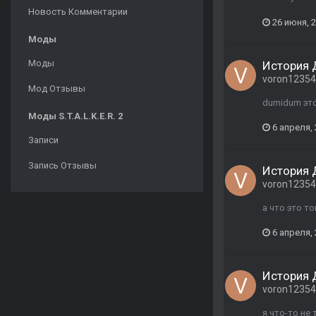
Новость Комментарии
26 июня, 
Моды
Моды
История 
voron1235
Мод Отзывы
dumidum это
Моды S.T.A.L.K.E.R. 2
6 апреля,
Записи
Запись Отзывы
История 
voron1235
а что это то
6 апреля,
История 
voron1235
я что-то не 