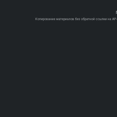
Копирование материалов без обратной ссылки на AP-PR