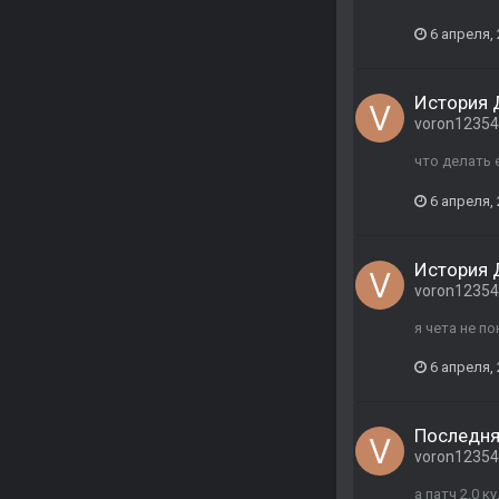
6 апреля,
История
voron1235
что делать 
6 апреля,
История 
voron1235
я чета не п
6 апреля,
Последня
voron1235
а патч 2.0 к