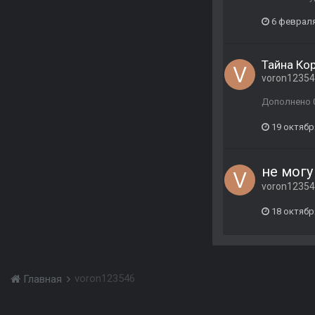
6 февраля
Тайна Ко
voron1235
Дополнено 0
19 октябр
не могу
voron1235
18 октябр
voron123546
Главная