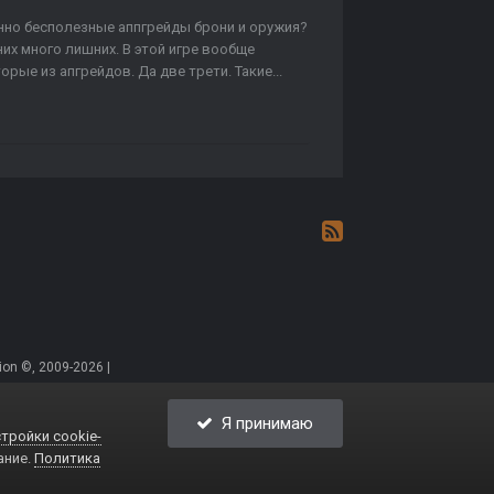
нно бесполезные аппгрейды брони и оружия?
их много лишних. В этой игре вообще
рые из апгрейдов. Да две трети. Такие...
on ©, 2009-2026 |
Я принимаю
тройки cookie-
ание.
Политика