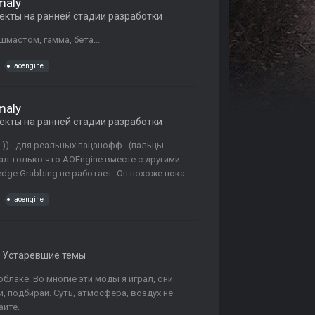
maly
екты на ранней стадии разработки
шмастом, гамма, бета...
aoengine
maly
екты на ранней стадии разработки
)...для реальных пацанофф...(пальцы
л только что AOEngine вместе с другими
ge Grabbing не работает. Он похоже пока...
aoengine
в
Устаревшие темы
блаке. Во многие эти моды я играл, они
й, подбирай. Суть, атмосфера, воздух не
айте.