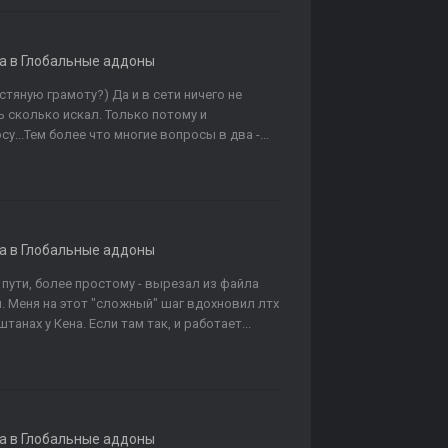
а в
Глобальные аддоны
естяную грамоту?) Да и в сети ничего не
ь сколько искал. Только потому и
...Тем более что многие вопросы в два -...
а в
Глобальные аддоны
 пути, более простому - вырезал из файла
 Меня на этот "сложный" шаг вдохновил лтх
танах у Кена. Если там так, и работает...
а в
Глобальные аддоны