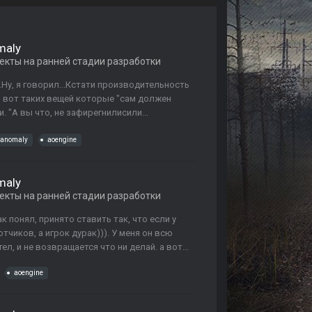
maly
екты на ранней стадии разработки
..Ну, я говорил...Кстати производительность
Но вот таких вещей которые "сам должен
. "А вы что, не зафирегнилисили...
anomaly
aoengine
maly
екты на ранней стадии разработки
так понял, принято ставить так, что если у
отчиков, а игрок дурак))). У меня он всю
ел, и не возвращается что ни делай. а вот...
aoengine