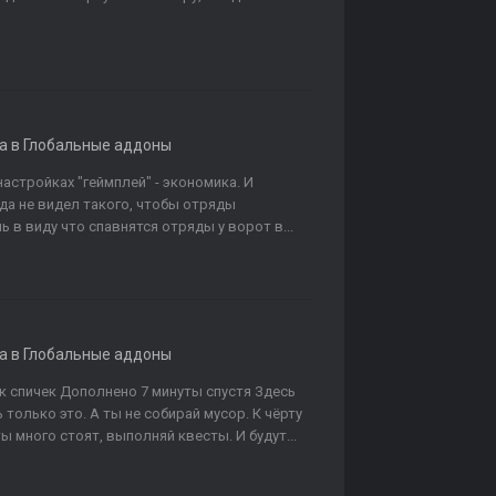
а в
Глобальные аддоны
настройках "геймплей" - экономика. И
да не видел такого, чтобы отряды
 в виду что спавнятся отряды у ворот в...
а в
Глобальные аддоны
ок спичек Дополнено 7 минуты спустя Здесь
 только это. А ты не собирай мусор. К чёрту
ы много стоят, выполняй квесты. И будут...