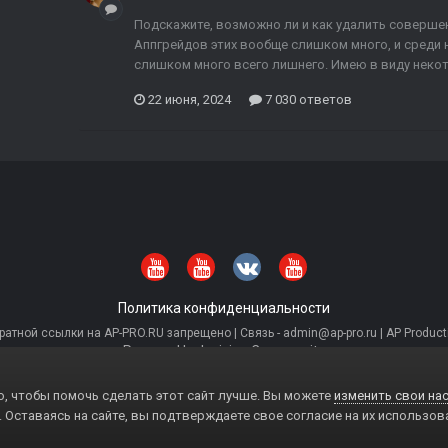
Подскажите, возможно ли и как удалить соверше
Аппгрейдов этих вообще слишком много, и среди н
слишком много всего лишнего. Имею в виду некото
22 июня, 2024
7 030 ответов
Политика конфиденциальности
тной ссылки на AP-PRO.RU запрещено | Связь - admin@ap-pro.ru | AP Producti
Powered by Invision Community
, чтобы помочь сделать этот сайт лучше. Вы можете
изменить свои нас
. Оставаясь на сайте, вы подтверждаете свое согласие на их использов