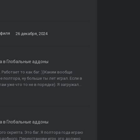
офиля
26 декабря, 2024
а в
Глобальные аддоны
. Работает то как баг. ))Каким вообще
не полтора, ну больше ты лет играл. Если в
ам уже что то не в порядке). Я загружал...
а в
Глобальные аддоны
го скрипта. Это баг. Я полтора года играю
 подобного. Переустанови игру, это должно