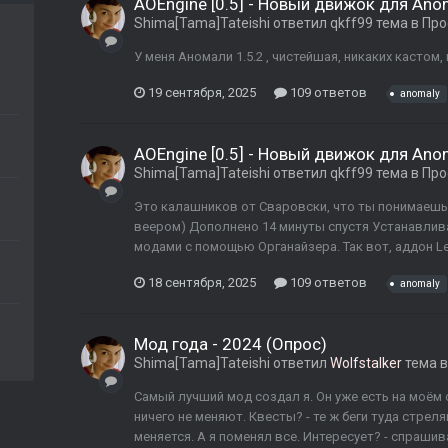
AOEngine [0.5] - Новый движок для Ano
Shima[Tama]Tateishi
ответил
qkff99
тема в
Про
У меня Аномали 1.5.2 , чистейшая, никаких кастом, 
19 сентября, 2025
109 ответов
anomaly
AOEngine [0.5] - Новый движок для Ano
Shima[Tama]Tateishi
ответил
qkff99
тема в
Про
Это калашников от Сваровски, что ты понимаешь )
веером) Дополнено 14 минуты спустя Устанавлива
модами с помощью Органайзера. Так вот, аддон Led
18 сентября, 2025
109 ответов
anomaly
Мод года - 2024 (Опрос)
Shima[Tama]Tateishi
ответил
Wolfstalker
тема 
Самый лучший мод создал я. Он уже есть на моём о
ничего не меняют. Квесты? - те ж беги туда стреля
меняется. А я поменял все. Интересует? - спрашив