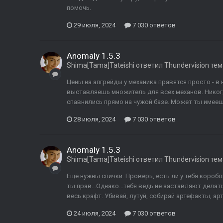
помочь.
29 июля, 2024
7 030 ответов
Anomaly 1.5.3
Shima[Tama]Tateishi
ответил
Thundervision
тем
Цены на апгрейды у механика правятся просто - в 
выставляешь множитель для всех механов. Никог
спавнились прямо на чужой базе. Может ты имеешь
28 июля, 2024
7 030 ответов
Anomaly 1.5.3
Shima[Tama]Tateishi
ответил
Thundervision
тем
Ещё нужны спички. Проверь, есть ли у тебя короб
ты прав...Однако...тебя ведь не заставляют делать
весь крафт. Убивай, лутуй, собирай артефакты, арт
24 июля, 2024
7 030 ответов