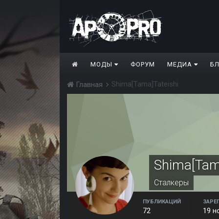
МОДЫ
ФОРУМ
МЕДИА
Б
Shima[Tama]Tateishi
Главная
Shima[Tam
Сталкеры
ПУБЛИКАЦИЙ
ЗАРЕ
72
19 н