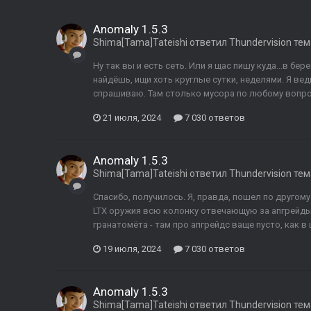
Anomaly 1.5.3
Shima[Tama]Tateishi
ответил
Thundervision
тем
Ну так вы и есть сеть. Или я щас пишу куда...в бер
найдёшь, ищи хоть круглые сутки, неделями. Я вед
спрашиваю. Там столько мусора по любому вопросу
21 июля, 2024
7 030 ответов
Anomaly 1.5.3
Shima[Tama]Tateishi
ответил
Thundervision
тем
Спасибо, получилось. Я, правда, пошел по другому
LTX оружия всю колонку отвечающую за апгрейды.
гранатомёта - там про апгрейдс ваще пусто, как в ш
19 июля, 2024
7 030 ответов
Anomaly 1.5.3
Shima[Tama]Tateishi
ответил
Thundervision
тем