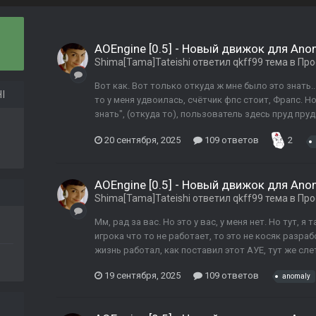
AOEngine [0.5] - Новый движок для Ano
Shima[Tama]Tateishi
ответил
qkff99
тема в
Про
Вот как. Вот только откуда ж мне было это знать.
I
то у меня удвоилась, счётчик фпс стоит, Фрапс. 
знать", (откуда то), пользователь здесь пруд пруди
20 сентября, 2025
109 ответов
2
AOEngine [0.5] - Новый движок для Ano
Shima[Tama]Tateishi
ответил
qkff99
тема в
Про
Мм, рад за вас. Но это у вас, у меня нет. Но тут, я 
игрока что то не работает, то это не косяк разраб
жизнь работал, как поставил этот АУЕ, тут же слет
19 сентября, 2025
109 ответов
anomaly