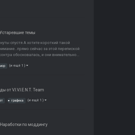
Устаревшие темы
инуты спустя А хотите короткий такой
 внимание...прямо сейчас за этой перепиской
 контра обосновалась, и они внимательно...
(и ещё 1 )
мор
ы от V.I.V.I.E.N.T. Team
(и ещё 1 )
ет
графика
Наработки по моддингу