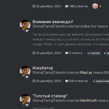
26 декабря, 2024
188 ответов
4
Внимание ааанекдот!
Shima[Tama]Tateishi
ответил
stalker bor
тема в
Так вы всё равно уже так живёте!) Дополнено 9 м
анекдот анекдотец, а, а, хотите, хотите, м, м?) Но
следит ФСБи...я слил данные, настучал, что здесь
26 декабря, 2024
3 ответа
сталкер
ю
Инкубатор
Shima[Tama]Tateishi
ответил
MayLay
тема в
Мод
26 декабря, 2024
540 ответов
новый сюж
"Толстый сталкер"
Shima[Tama]Tateishi
ответил
Hardtmuth
тема в
Эй? Толстый!?..