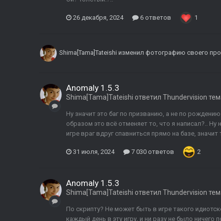
26 декабря, 2024
6 ответов
1
Shima[Tama]Tateishi
изменил фотографию своего пр
Anomaly 1.5.3
Shima[Tama]Tateishi
ответил
Thundervision
тем
Ну значит это баг по призванию, а не по рождению
образом это всё отменяет то, что я написал?.. Ну 
игре враг вдруг спавниться прямо на базе, значит т
31 июля, 2024
7 030 ответов
2
Anomaly 1.5.3
Shima[Tama]Tateishi
ответил
Thundervision
тем
По скрипту? Не может быть в игре такого идиотско
каждый день в эту игру, и ни разу не было ничего