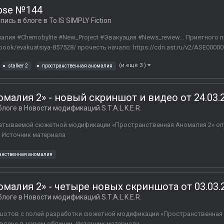
ypse №144
пись в блоге в
To IS SIMPLY Fiction
алия #Chernobylite #New_Project #Эвакуация #News_review... Приятного
u/book/evakuatsiya-857528/ прочесть начало: https://cdn.ast.ru/v2/ASE00000
(и ещё 3 )
stalker 2
пространственная​ аномалия
малия 2» - новый скриншот и видео от 24.03.
блоге в
Новости модификаций S.T.A.L.K.E.R.
атываемой сюжетной модификации «Пространственная Аномалия 2» опу
. Источник материала
анственная аномалия
малия 2» - четыре новых скриншота от 03.03.
блоге в
Новости модификаций S.T.A.L.K.E.R.
отов с полей разработки сюжетной модификации «Пространственная 
влено в новом обличии. Источник материала