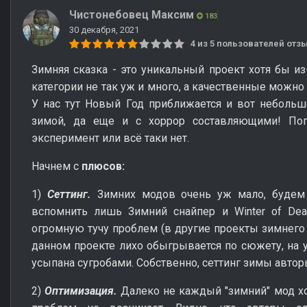
Чистонебовец Максим
183
30 декабря, 2021
4 из 5 пользователей от
Зимняя сказка - это уникальный проект хотя бы из
категории не так уж и много, а качественные можно
У нас тут Новый Год приближается и вот неболь
зимой, да еще и с хоррор составляющими! Поп
эксперимент или всё таки нет.
Начнем с
плюсов:
1)
Сеттинг.
Зимних модов очень уж мало, будем 
вспомнить лишь Зимний снайпер и Winter of Deat
огромную тучу проблем (в другие проекты зимнего с
данном проекте лихо обыгрывается по сюжету, на ул
усыпана сугробами. Собственно, сеттинг зимы автор
2)
Оптимизация.
Далеко не каждый "зимний" мод хо