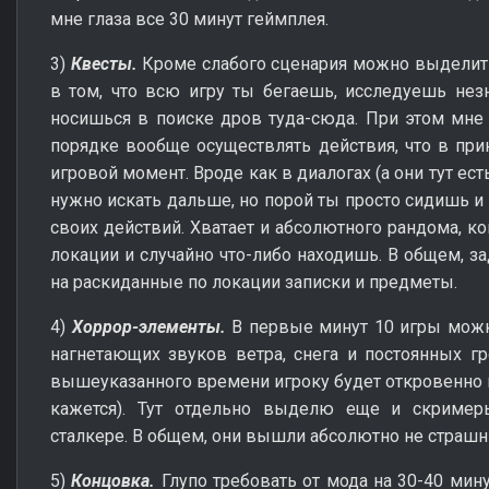
мне глаза все 30 минут геймплея.
3)
Квесты.
Кроме слабого сценария можно выделить
в том, что всю игру ты бегаешь, исследуешь нез
носишься в поиске дров туда-сюда. При этом мне
порядке вообще осуществлять действия, что в при
игровой момент. Вроде как в диалогах (а они тут ест
нужно искать дальше, но порой ты просто сидишь 
своих действий. Хватает и абсолютного рандома, ко
локации и случайно что-либо находишь. В общем, з
на раскиданные по локации записки и предметы.
4)
Хоррор-элементы.
В первые минут 10 игры можно
нагнетающих звуков ветра, снега и постоянных г
вышеуказанного времени игроку будет откровенно в
кажется). Тут отдельно выделю еще и скример
сталкере. В общем, они вышли абсолютно не страш
5)
Концовка.
Глупо требовать от мода на 30-40 мин