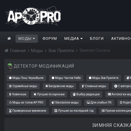
МОДЫ
ФОРУМ
МЕДИА
БЛОГИ
АКТИВНО
Зимняя Сказка
Главная
Моды
Зов Припяти
ДЕТЕКТОР МОДИФИКАЦИЙ
Моды Тень Чернобыля
Моды Чистое Небо
Моды Зов Припяти
М
Оружейные моды
Билдовские моды
Сложные моды
С авторс
Новичкам
Лучшие по оценкам
Выбор редакции
Антологии мо
Моды из топов AP PRO
Standalone моды
Для слабых ПК
Коро
Проверенные временем
Лучшие за последний год
Прочие коллекции
ЗИМНЯЯ СКАЗК