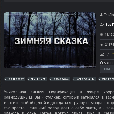
TheSh
Зов 
18.12.
21874
5,1
С
Автор
Подпи
новый сюжет
зимний мод
новое оружие
новые локации
озвучка п
Уникальная зимняя модификация в жанре хорро
равнодушным. Вы - сталкер, который затерялся в зас
выжить любой ценой и дождаться группу помощи, котора
так просто - сильный холод даёт о себе знать, вы зам
одежде и огне. Также вокруг дикая Зона, в само