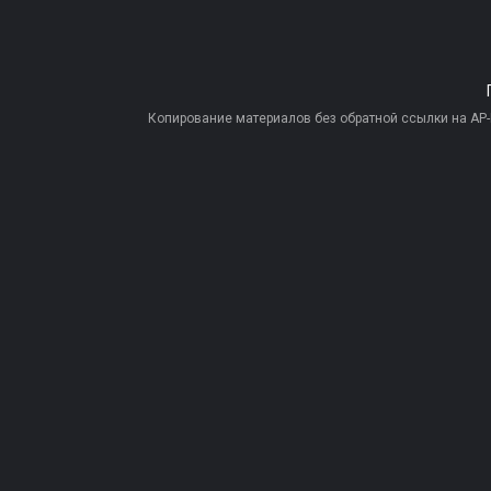
Копирование материалов без обратной ссылки на AP-PR