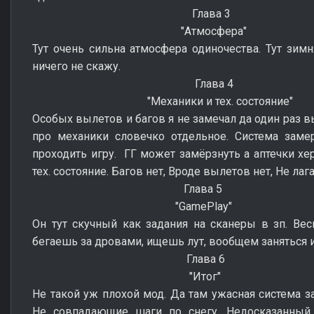
Глава 3
"Атмосфера"
Тут очень сильна атмосфера одиночества. Тут зим
ничего не скажу.
Глава 4
"Механики и тех. состояние"
Особых вылетов и багов я не замечал да один раз в
про механики словечко отдельное. Система заме
проходить игру. ГГ может замёрзнуть а аптечки хе
тех. состояние. Багов нет, Вроде вылетов нет, Не лага
Глава 5
"GamePlay"
Он тут скучный как задания на сканеры в зп. Вес
бегаешь за дровами, ищешь лут, вообщем заняться и
Глава 6
"Итог"
Не такой уж плохой мод. Да там ужасная система з
Не совпадающие шаги по снегу. Недосказанный