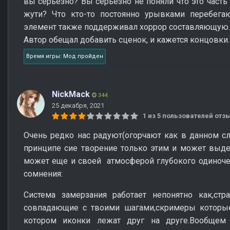
вы серьёзно? Вы серьёзно не поняли что это часть
жути? Что кто-то постоянно урывками перебега
элемент также поддерживал хоррор составляющую.
Автор обещал добавить сценок, и кажется концовки.
Время игры: Мод пройден
NickMack
344
25 декабря, 2021
1 из 5 пользователей от
Очень редко нас радуют(огорчают как в данном с
принципе сие творение только этим и может выде
может еще и своей атмосферой глубокого одиноче
сомнения:
Система замерзания работает непонятно как,ст
совпадающие с твоими шагами,скримеры которы
котором иконки лежат друг на друге.Вообщем