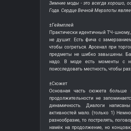
Зимние моды - это всегда хорошо, о
Года. Сердце Вечной Мерзлоты являе
±Геймплей
Практически идентичный ТЧ-шному, 
не душит. Есть фича с замерзание
чтобы согреться. Арсенал при торг
предметы не шибко завышены. Бал
надо. В моде есть моменты с не
поисследовать местность, чтобы ра
±Сюжет
Основная часть сюжета больше 
продолжительности не запоминаетс
динамичность. Диалоги написан
активностей мало. (только 1) Немн
разнообразие, то пострелять, погов
намёк на продолжение, но концовк