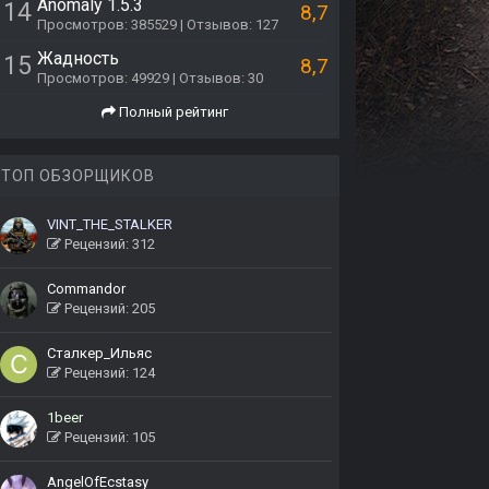
Anomaly 1.5.3
14
8,7
Просмотров: 385529 | Отзывов: 127
Жадность
15
8,7
Просмотров: 49929 | Отзывов: 30
Полный рейтинг
ТОП ОБЗОРЩИКОВ
VINT_THE_STALKER
Рецензий: 312
Commandor
Рецензий: 205
Сталкер_Ильяс
Рецензий: 124
1beer
Рецензий: 105
AngelOfEcstasy