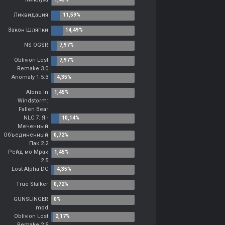
Ликвидация
Закон Шляпки
NS OGSR
Oblivion Lost
Remake 3.0
Anomaly 1.5.3
Alone in
Windstorm:
Fallen Bear
NLC 7. Я -
Меченный
Объединенный
Пак 2.2
Рейд мо Мрак
2.5
Lost Alpha DC
True Stalker
GUNSLINGER
mod
Oblivion Lost
Remake 2.5