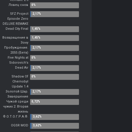
Ловец снов
SFZ Project
Episode Zero
DELUXE REMAKE
Dead City Final
Возвращение в
Зону
Пробуждение.
2055 (Бета)
Five Nights at
Sidorovich's
Dead Air
Shadow Of
Chernobyl
Update 1.4
Золотой Шар.
Завершение
Чужой среди
чужих 2: Вторая
жизнь
Ф.О.Т.О.Г.Р.А.Ф.
OGSR MOD