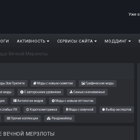
Уже з
ЛОГИ
АКТИВНОСТЬ
СЕРВИСЫ САЙТА
МОДДИНГ
дце Вечной Мерзлоты
ды Зов Припяти
Моды с новым сюжетом
Графические моды
е моды
С авторскими уровнями
Самые скачиваемые
ции
Антологии модов
Моды с новым сеттингом
 слабых ПК
Короткометражки
Моды с озвучкой
Выбор экспертов
Прочие коллекции
Рандомайзер
Е ВЕЧНОЙ МЕРЗЛОТЫ