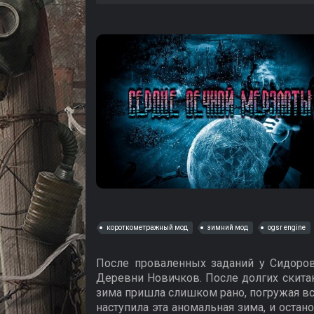
короткометражный мод
зимний мод
ogsr engine
После проваленных заданий у Сидорови
Деревни Новичков. После долгих скитан
зима пришла слишком рано, погружая вс
наступила эта аномальная зима, и остан