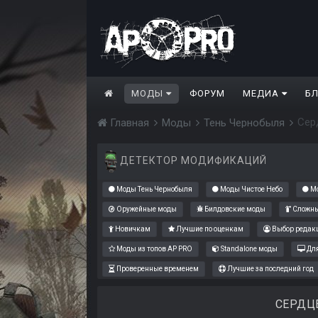
МОДЫ
ФОРУМ
МЕДИА
Б
Сер
Главная
Моды
Тень Чернобыля
ДЕТЕКТОР МОДИФИКАЦИЙ
Моды Тень Чернобыля
Моды Чистое Небо
Мо
Оружейные моды
Билдовские моды
Сложны
Новичкам
Лучшие по оценкам
Выбор редак
Моды из топов AP PRO
Standalone моды
Для
Проверенные временем
Лучшие за последний год
СЕРДЦ