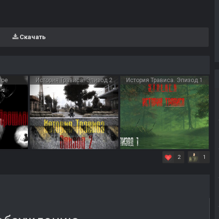
Скачать
лое
История Трависа. Эпизод 2
История Трависа. Эпизод 1
2
1