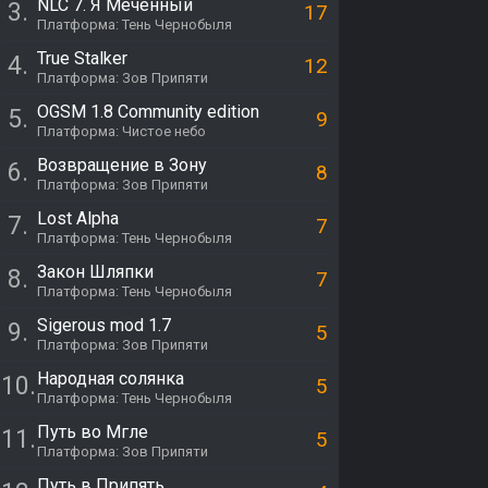
NLC 7. Я Меченный
3.
17
Платформа: Тень Чернобыля
True Stalker
4.
12
Платформа: Зов Припяти
OGSM 1.8 Community edition
5.
9
Платформа: Чистое небо
Возвращение в Зону
6.
8
Платформа: Зов Припяти
Lost Alpha
7.
7
Платформа: Тень Чернобыля
Закон Шляпки
8.
7
Платформа: Тень Чернобыля
Sigerous mod 1.7
9.
5
Платформа: Зов Припяти
Народная солянка
10.
5
Платформа: Тень Чернобыля
Путь во Мгле
11.
5
Платформа: Зов Припяти
Путь в Припять