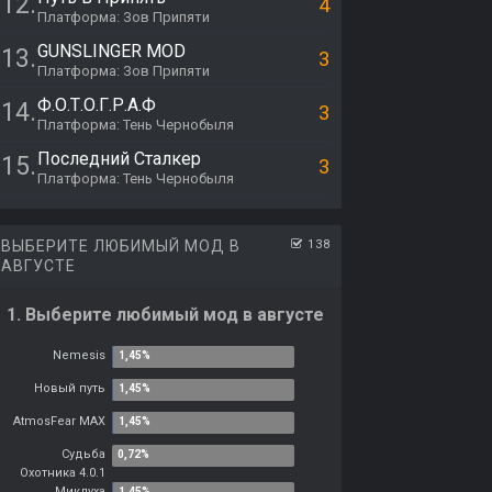
12.
4
Платформа: Зов Припяти
GUNSLINGER MOD
13.
3
Платформа: Зов Припяти
Ф.О.Т.О.Г.Р.А.Ф
14.
3
Платформа: Тень Чернобыля
Последний Сталкер
15.
3
Платформа: Тень Чернобыля
ВЫБЕРИТЕ ЛЮБИМЫЙ МОД В
138
АВГУСТЕ
1. Выберите любимый мод в августе
Nemesis
Новый путь
AtmosFear MAX
Судьба
Охотника 4.0.1
Миклуха