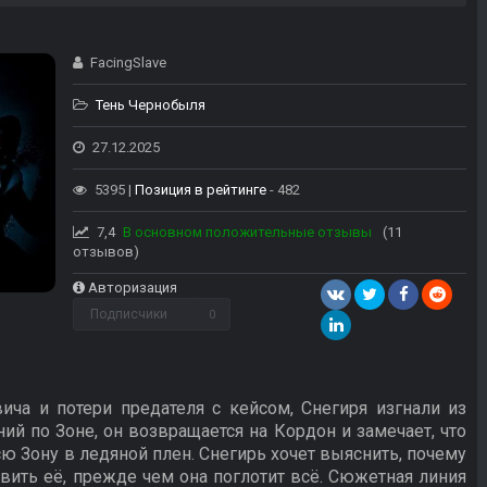
FacingSlave
Тень Чернобыля
27.12.2025
5395 |
Позиция в рейтинге
- 482
7,4
В основном положительные отзывы
(11
отзывов)
Авторизация
Подписчики
0
ча и потери предателя с кейсом, Снегиря изгнали из
ий по Зоне, он возвращается на Кордон и замечает, что
ю Зону в ледяной плен. Снегирь хочет выяснить, почему
овить её, прежде чем она поглотит всё. Сюжетная линия