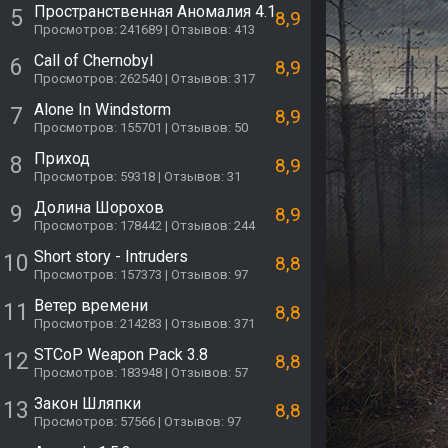
Пространственная Аномалия 4.1
5
8,9
Просмотров: 241689 | Отзывов: 413
Call of Chernobyl
6
8,9
Просмотров: 262540 | Отзывов: 317
Alone In Windstorm
7
8,9
Просмотров: 155701 | Отзывов: 50
Приход
8
8,9
Просмотров: 59318 | Отзывов: 31
Долина Шорохов
9
8,9
Просмотров: 178442 | Отзывов: 244
Short story - Intruders
10
8,8
Просмотров: 157373 | Отзывов: 97
Ветер времени
11
8,8
Просмотров: 214283 | Отзывов: 371
STCoP Weapon Pack 3.8
12
8,8
Просмотров: 183948 | Отзывов: 57
Закон Шляпки
13
8,8
Просмотров: 57566 | Отзывов: 97