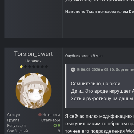
Изменено
7 мая
пользователем De
Torsion_qwert
Опубликовано
8 мая
Новичок
В 06.05.2026 в 05:10,
Supreme
Сомнительно, но окей
Да и... Это вроде нарушает 
Хоть и ру-региону на данны
Статус
Не в сети
Я сейчас пилю модификацию на
Группа
Сталкеры
выкупил каким то образом пра
Репутация
9
точнее его подразделения Wor
Сообщений
8