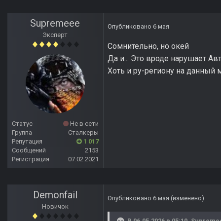
Supremeee
Опубликовано
6 мая
Эксперт
Сомнительно, но окей
Да и... Это вроде нарушает Ав
Хоть и ру-региону на данный 
Статус
Не в сети
Группа
Сталкеры
Репутация
1 017
Сообщений
2153
Регистрация
07.02.2021
Demonfail
Опубликовано
6 мая
(изменено)
Новичок
В 06.05.2026 в 05:10,
Supreme