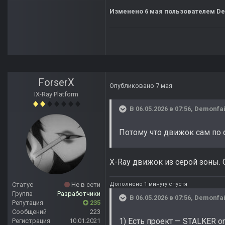
Изменено
6 мая
пользователем De
ForserX
Опубликовано
7 мая
IX-Ray Platform
В 06.05.2026 в 07:56,
Demonfai
Потому что движок сам по 
X-Ray движок из серой зоны. 
Дополнено 1 минуту спустя
Статус
Не в сети
Группа
Разработчики
В 06.05.2026 в 07:56,
Demonfai
Репутация
235
Сообщений
223
1) Есть проект — STALKER o
Регистрация
10.01.2021