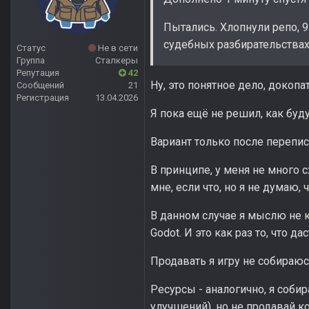
Пытались. Хлопнули репо, 
судебных разбирательствах
Статус
Не в сети
Группа
Сталкеры
Репутация
42
Ну, это понятное дело, докопа
Сообщений
21
Регистрация
13.04.2026
Я пока ещё не решил, как буду
Вариант только после перепис
В принципе, у меня не много 
мне, если что, но я не думаю,
В данном случае я мыслю не к
Godot. И это как раз то, что д
Продавать я игру не собираю
Ресурсы - аналогично, я собир
улучшений), но не продавай к