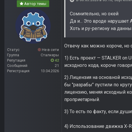
Автор темы
Сомнительно, но окей
Да и... Это вроде нарушает 
Хоть и ру-региону на данны
Отвечу как можно короче, но 
Статус
Не в сети
Группа
Сталкеры
1) Есть проект — STALKER on 
Репутация
42
исходного кода, короче говоря
Сообщений
21
Регистрация
13.04.2026
2) Лицензия на основной исх
бы "разрабы" пустили по круг
лицензию, меняя исходный код
проприетарный.
3) То есть по факту, если ду
4) Использование движка X-R