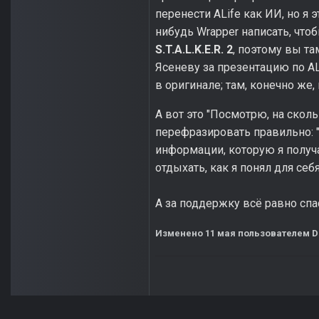
перенести ALife как ИИ, но я 
нибудь Wrapper написать, что
S.T.A.L.K.E.R. 2
, поэтому вы та
Ясеневу за презентацию по AL
в оригинале; там, конечно же,
А вот это "Посмотрю, на скольк
перефразировать правильно: 
информации, которую я получ
отдыхать, как я понял для себя
А за поддержку всё равно спа
Изменено
11 мая
пользователем D