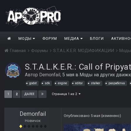
МОДЫ
ФОРУМ
МЕДИА
БЛОГИ
АКТИВНО
Главная
Форумы
S.T.A.L.K.E.R. МОДИФИКАЦИИ
Моды
S.T.A.L.K.E.R.: Call of Pripy
Автор
Demonfail
,
5 мая
в
Моды на других движк
godot
sdk
engine
editor
stalker
разработка
Страница 1 из 2
1
2
ДАЛЕЕ
Demonfail
Опубликовано
5 мая
(изменено)
Новичок