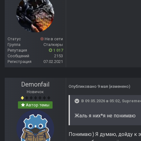
Статус
Не в сети
Группа
Сталкеры
Репутация
1 017
Сообщений
2153
Регистрация
07.02.2021
Demonfail
Опубликовано
9 мая
(изменено)
Новичок
В 09.05.2026 в 05:02,
Supreme
Автор темы
Жаль я них*я не понимаю
Понимаю:) Я думаю, дойду к 