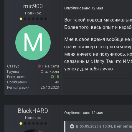
mic900
Опубликовано
12 мая
Новичок
Вот такой подход максимально
Более того, весь опыт и нара
Мне в свое время вообще не и
сразу сталкер с открытым мир
меня ничего не получилось, но
связанным с Unity. Так что И
Статус
Не в сети
успеху для тебя лично.
Группа
Сталкеры
Репутация
15
Сообщений
40
Регистрация
25.10.2023
BlackHARD
Опубликовано
12 мая
Новичок
В 05.05.2026 в 15:34,
Demonfai