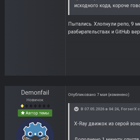
исходного кода, короче гово
Пытались. Хлопнули репо, 9 
разбирательствах и GitHub ве
Demonfail
Опубликовано
7 мая
(изменено)
Новичок
В 07.05.2026 в 04:24,
ForserX
с
Автор темы
X-Ray движок из серой зоны
Дополнено 1 минуту спустя