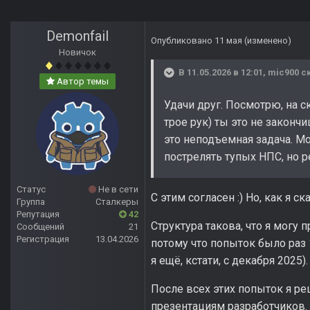
Demonfail
Опубликовано
11 мая
(изменено)
Новичок
В 11.05.2026 в 12:01,
mic900
ск
Автор темы
Удачи друг. Посмотрю, на ск
трое рук) ты это не закончи
это неподъемная задача. М
пострелять тупых НПС, но р
Статус
Не в сети
С этим согласен :) Но, как я с
Группа
Сталкеры
Репутация
42
Структура такова, что я могу 
Сообщений
21
Регистрация
13.04.2026
потому что попыток было раз 1
я ещё, кстати, с декабря 2025).
После всех этих попыток я ре
презентациям разработчиков.