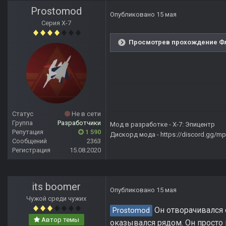
Prostomod
Опубликовано
15 мая
Серия Х-7
Просмотрев прохождение Фл
Статус
Не в сети
Группа
Разработчики
Мод в разработке -
X-7: Эпицентр
Репутация
1 590
Дискорд мода -
https://discord.gg/
Сообщений
2363
Регистрация
15.08.2020
its boomer
Опубликовано
15 мая
Чужой среди чужих
Он отворачивался о
Prostomod
Автор темы
оказывался рядом. Он просто 