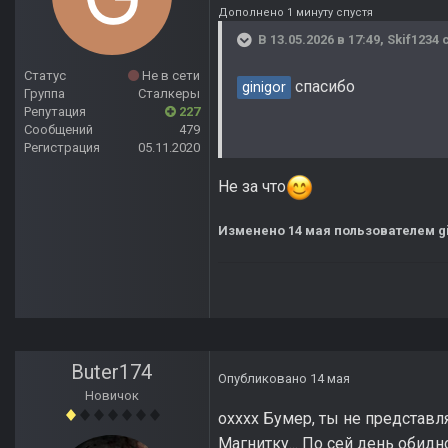
Дополнено 1 минуту спустя
В 13.05.2026 в 17:49,
Skif1234
с
Статус
Не в сети
спасибо
ginigor
Группа
Сталкеры
Репутация
227
Сообщений
479
Регистрация
05.11.2020
Не за что
Изменено
14 мая
пользователем gi
Buter174
Опубликовано
14 мая
Новичок
охххх Бумер, ты не представл
Магнитку... По сей день обидн