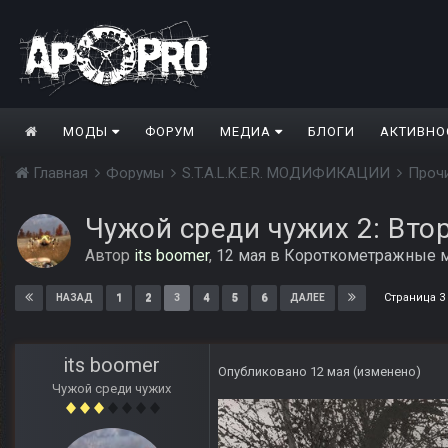
МОДЫ
ФОРУМ
МЕДИА
БЛОГИ
АКТИВНО
Главная
Форумы
S.T.A.L.K.E.R. МОДИФИКАЦИИ
Проч
Чужой среди чужих 2: Вто
Автор
its boomer
,
12 мая
в
Короткометражные 
Страница 3
1
2
3
4
5
6
НАЗАД
ДАЛЕЕ
its boomer
Опубликовано
12 мая
(изменено)
Чужой среди чужих