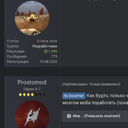
Статус
Не в сети
Группа
Разработчики
Репутация
1 096
Сообщений
775
Регистрация
10.08.2020
Prostomod
Опубликовано
15 мая
(изменено)
Серия Х-7
Как будто, только ч
its boomer
мозгом моба поработать (пока 
Или... (Показать контент)