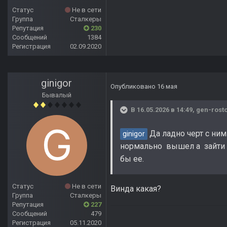
Статус
Не в сети
Группа
Сталкеры
Репутация
230
Сообщений
1384
Регистрация
02.09.2020
ginigor
Опубликовано
16 мая
Бывалый
В 16.05.2026 в 14:49,
gen-rost
Да ладно черт с ним
ginigor
нормально вышел а зайти уж
бы ее.
Статус
Не в сети
Винда какая?
Группа
Сталкеры
Репутация
227
Сообщений
479
Регистрация
05.11.2020