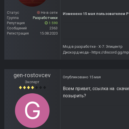
Статус
Не в сети
Изменено
15 мая
пользователем P
Группа
Разработчики
Репутация
1 590
Сообщений
2363
Регистрация
15.08.2020
Мод в разработке -
X-7: Эпицентр
Дискорд мода -
https://discord.gg/
gen-rostovcev
Опубликовано
15 мая
Эксперт
Всем привет, ссылка на скачив
позырить?