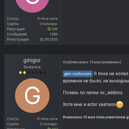
Статус
Не в сети
Группа
Сталкеры
Репутация
230
Сообщений
1384
Регистрация
02.09.2020
ginigor
Опубликовано
15 мая
(изменено)
Бывалый
Я пока не копал 
gen-rostovcev
времени не было, на выходн
Полазь по папке ixr_addons.
Хотя мне и actor хватило
Изменено
15 мая
пользователем gi
Статус
Не в сети
Группа
Сталкеры