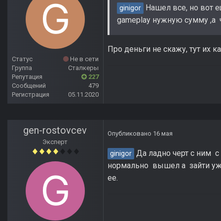
Нашел все, но вот е
ginigor
gameplay нужную сумму ,а ч
Про деньги не скажу, тут их к
Статус
Не в сети
Группа
Сталкеры
Репутация
227
Сообщений
479
Регистрация
05.11.2020
gen-rostovcev
Опубликовано
16 мая
Эксперт
Да ладно черт с ним с
ginigor
нормально вышел а зайти уже 
ее.