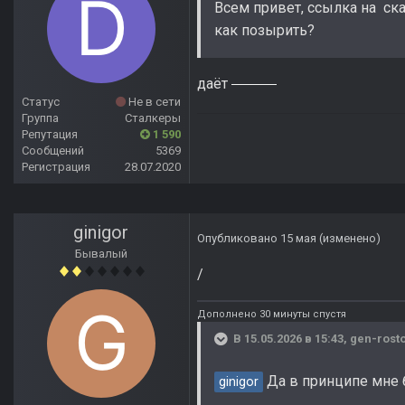
Всем привет, ссылка на с
как позырить?
даёт
Статус
Не в сети
Группа
Сталкеры
Репутация
1 590
Сообщений
5369
Регистрация
28.07.2020
ginigor
Опубликовано
15 мая
(изменено)
Бывалый
/
Дополнено 30 минуты спустя
В 15.05.2026 в 15:43,
gen-rost
Да в принципе мне б
ginigor