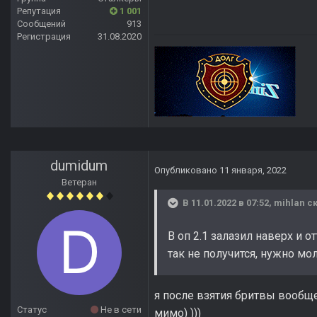
Репутация
1 001
Сообщений
913
Регистрация
31.08.2020
dumidum
Опубликовано
11 января, 2022
Ветеран
В 11.01.2022 в 07:52,
mihlan
ск
В оп 2.1 залазил наверх и 
так не получится, нужно м
я после взятия бритвы вообщ
Статус
Не в сети
мимо) )))