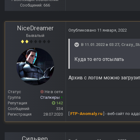
Сообщений: 666
NiceDreamer
Опубликовано
11 января, 2022
Бывалый
В 11.01.2022 в 03:27,
Crazy_St
Куда то его отсылать
Архив с логом можно загрузи
Статус
Не в сети
Группа
Сталкеры
+
Репутация
142
Сообщений
334
[
FTP-Anomaly.ru
] - веб-сайт по ад
Регистрация
28.07.2020
Сильвер