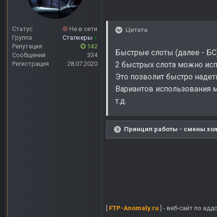
Статус
Не в сети
Цитата
Группа
Сталкеры
+
Репутация
142
Быстрые слоты (далее - БС
Сообщений
334
Регистрация
28.07.2020
2 быстрых слота можно испо
Это позволит быстро надеть
Вариантов использования мн
т.д.
Принцип работы - смены хол
[
FTP-Anomaly.ru
] - веб-сайт по ад