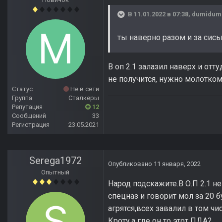
В 11.01.2022 в 07:38,
dumidum
ты наверно разом и за сиськ
В оп 2.1 залазил наверх и отт
не получится, нужно молотко
Статус
Не в сети
Группа
Сталкеры
Репутация
12
Сообщений
33
Регистрация
23.05.2021
Serega1972
Опубликовано
11 января, 2022
Опытный
Народ подскажите.В О.П 2.1 н
спецназ и говорит мол за 20 
агрятся,всех завалил в том ч
Кроту,а где он то этот ПДА?