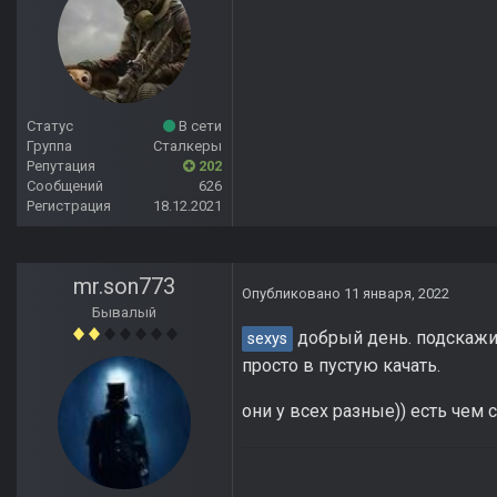
Статус
В сети
Группа
Сталкеры
Репутация
202
Сообщений
626
Регистрация
18.12.2021
mr.son773
Опубликовано
11 января, 2022
Бывалый
добрый день. подскажит
sexys
просто в пустую качать.
они у всех разные)) есть чем