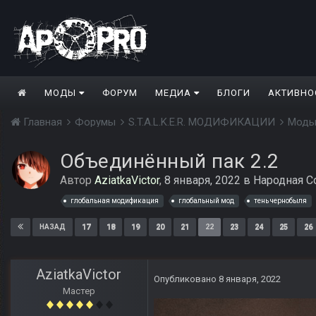
МОДЫ
ФОРУМ
МЕДИА
БЛОГИ
АКТИВНО
Главная
Форумы
S.T.A.L.K.E.R. МОДИФИКАЦИИ
Моды
Объединённый пак 2.2
Автор
AziatkaVictor
,
8 января, 2022
в
Народная С
глобальная модификация
глобальный мод
тень чернобыля
17
18
19
20
21
22
23
24
25
26
НАЗАД
AziatkaVictor
Опубликовано
8 января, 2022
Мастер