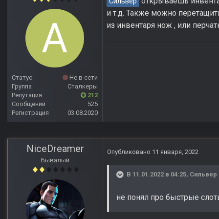
открываешь инвентарь
Сильвер
и т.д. Также можно перетащит
из инвентаря нож , или перчат
Статус
Не в сети
Группа
Сталкеры
Репутация
212
Сообщений
525
Регистрация
03.08.2020
NiceDreamer
Опубликовано
11 января, 2022
Бывалый
В 11.01.2022 в 04:25,
Сильвер
не понял про быстрые сло