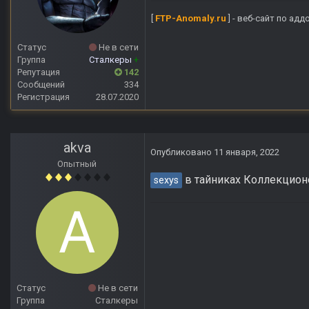
[
FTP-Anomaly.ru
] - веб-сайт по ад
Статус
Не в сети
Группа
Сталкеры
+
Репутация
142
Сообщений
334
Регистрация
28.07.2020
akva
Опубликовано
11 января, 2022
Опытный
в тайниках Коллекционе
sexys
Статус
Не в сети
Группа
Сталкеры