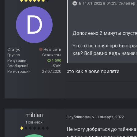
В 11.01.2022 в 04:25,
Сильвер
Дополнено 2 минуты спуст
Что то не понял про быстры
Статус
Не в сети
как? Всё равно ведь назначи
Группа
Сталкеры
Репутация
1 590
Сообщений
5369
это как в зове припяти.
Регистрация
28.07.2020
mihlan
Опубликовано
11 января, 2022
Новичок
Не могу добраться до тайника
наверх, а вниз перед тоннеле