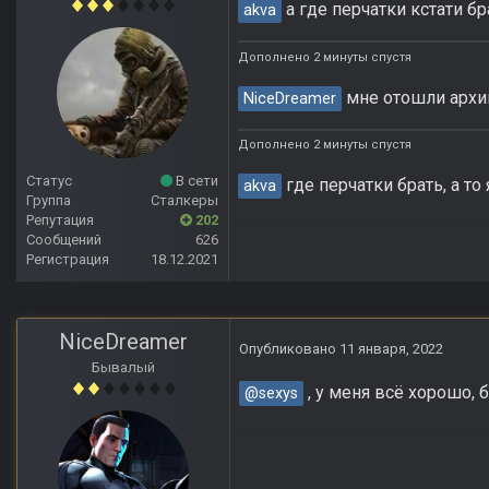
а где перчатки кстати бр
akva
Дополнено 2 минуты спустя
мне отошли архи
NiceDreamer
Дополнено 2 минуты спустя
Статус
В сети
где перчатки брать, а т
akva
Группа
Сталкеры
Репутация
202
Сообщений
626
Регистрация
18.12.2021
NiceDreamer
Опубликовано
11 января, 2022
Бывалый
, у меня всё хорошо,
@sexys