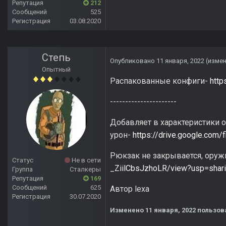
Репутация
212
Сообщений
525
Регистрация
03.08.2020
Степь
Опубликовано
11 января, 2022
(изме
Опытный
Распакованные конфиги-
http
----------------------
Добавляет в характеристики 
урон-
https://drive.google.co
Рюкзак не закрывается, оруж
Статус
Не в сети
_ZiilCbsJzhoLR/view?usp=shar
Группа
Сталкеры
Репутация
169
Сообщений
625
Автор lexa
Регистрация
30.07.2020
Изменено
11 января, 2022
пользов