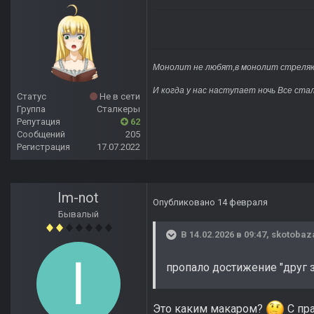
Монолит не любят,в монолит стреляю
И когда у нас наступает ночь Все ста
Статус
Не в сети
Группа
Сталкеры
Репутация
62
Сообщений
205
Регистрация
17.07.2022
Im-not
Опубликовано
14 февраля
Бывалый
В 14.02.2026 в 09:47,
skotobaz
пропало достижение "друг 
Это каким макаром?
С пр