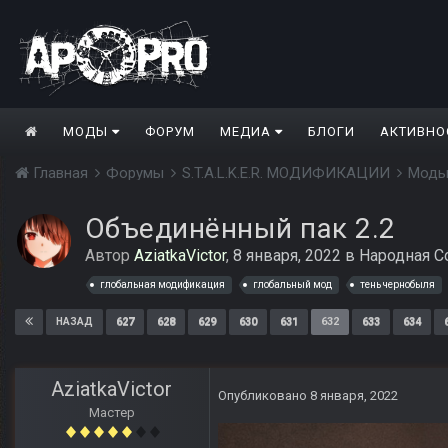
МОДЫ
ФОРУМ
МЕДИА
БЛОГИ
АКТИВНО
Главная
Форумы
S.T.A.L.K.E.R. МОДИФИКАЦИИ
Моды
Объединённый пак 2.2
Автор
AziatkaVictor
,
8 января, 2022
в
Народная С
глобальная модификация
глобальный мод
тень чернобыля
627
628
629
630
631
632
633
634
НАЗАД
AziatkaVictor
Опубликовано
8 января, 2022
Мастер