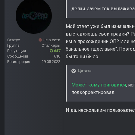
делай. зачем ток вылажива
Мой ответ уже был изначально
выставляешь свои правки? Ра
Статус
Не в сети
им в прохождении ОП? Или нет
Группа
Сталкеры
банальное тщеславие". Поэто
Репутация
647
бы то ни было.
Сообщений
610
Регистрация
29.05.2022
Цитата
Может кому пригодится
, и
подкорректировал.
И да, нескольким пользовател