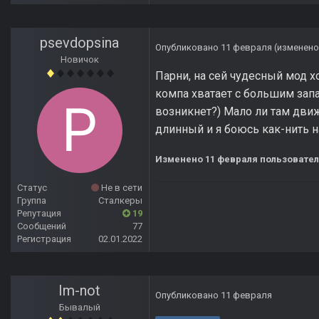
psevdopsina
Опубликовано
11 февраля
(изменено
Новичок
Парни, на сей чудесный мод х
компа хватает с большим запа
возникнет?) Мало ли там движ
длинный и я боюсь как-нить 
Изменено
11 февраля
пользовател
Статус
Не в сети
Группа
Сталкеры
Репутация
19
Сообщений
77
Регистрация
02.01.2022
Im-not
Опубликовано
11 февраля
Бывалый