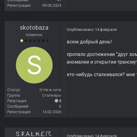
Регистрация
09.06.2024
skotobaza
Опубликовано
14 февраля
Новичок
всем добрый день!
пропало достижение "друг зомб
аномалии и открытии трансмут
кто-нибудь сталкивался? мне 
Статус
Не в сети
Группа
Сталкеры
Репутация
0
Сообщений
6
Регистрация
14.02.2026
S.₮.A.Ł.₭.£.☈.
Опубликовано
14 февраля