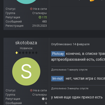
Статус
Не в сети
Группа
Сталкеры
Репутация
172
Сообщений
483
Регистрация
29.05.2023
skotobaza
Опубликовано
14 февраля
Новичок
конечно, в списке тра
Plotcay
артпреобразований есть, собс
Дополнено 1 минуту спустя
нет, чистая игра с по
Im-not
Дополнено 3 минуты спустя
Статус
Не в сети
Группа
Сталкеры
у меня еще один прикол есть
Репутация
0
Сообщений
6