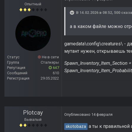
Опытный
В 14.02.2026 в 08:52,
500
сказа
а в каком файле можно отре
gamedata\config\creatures\ - 
мутант нужен, открываешь т
Статус
Не в сети
Группа
Сталкеры
Spawn_Inventory_Item_Section 
Репутация
647
Spawn_Inventory_Item_Probabili
Сообщений
610
Регистрация
29.05.2022
Plotcay
Опубликовано
14 февраля
Бывалый
а ты к правильной 
skotobaza