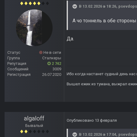
В 13.02.2026 в 18:26,
psevdops
А чо тоннель в обе сторон
Да.
Статус
Не в сети
Группа
Сталкеры
Репутация
2 742
Сообщений
3009
Ибо когда настанет судный день нас 
Регистрация
26.07.2020
Вышел ежик из тумана, выжрал ежик п
algaloff
Опубликовано
13 февраля
Бывалый
В 13.02.2026 в 17:04,
psevdops