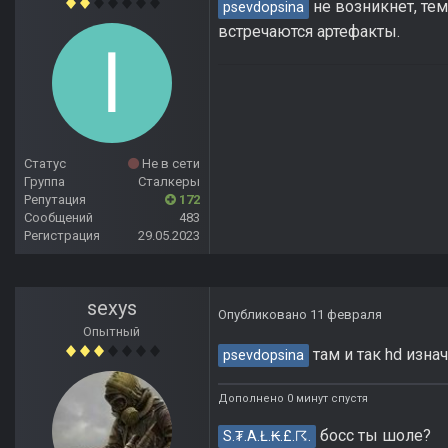
не возникнет, тем
psevdopsina
встречаются артефакты.
Статус
Не в сети
Группа
Сталкеры
Репутация
172
Сообщений
483
Регистрация
29.05.2023
sexys
Опубликовано
11 февраля
Опытный
там и так hd изна
psevdopsina
Дополнено 0 минут спустя
босс ты шоле?
S.₮.A.Ł.₭.£.☈.