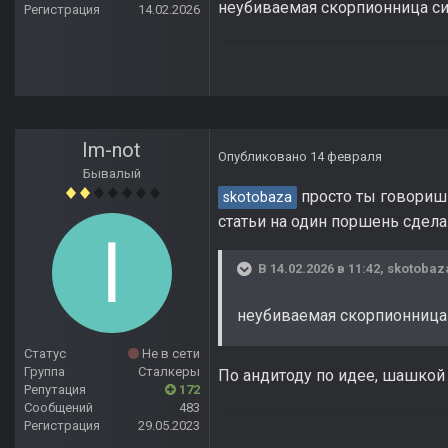
неубиваемая скорпионница си
Регистрация
14.02.2026
Im-not
Опубликовано
14 февраля
Бывалый
просто ты говоришь
skotobaza
статьи на один поршень сдела
В 14.02.2026 в 11:42,
skotobaz
неубиваемая скорпионница
Статус
Не в сети
Группа
Сталкеры
По андитоду по идее, шашкой
Репутация
172
Сообщений
483
Регистрация
29.05.2023