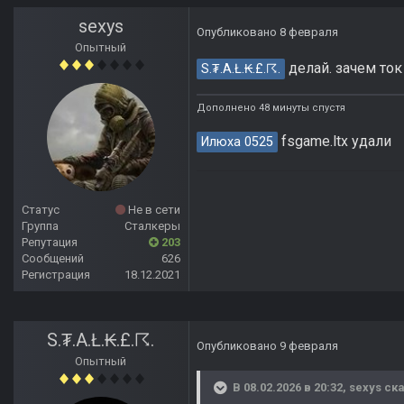
sexys
Опубликовано
8 февраля
Опытный
делай. зачем то
S.₮.A.Ł.₭.£.☈.
Дополнено 48 минуты спустя
fsgame.ltx удали
Илюха 0525
Статус
Не в сети
Группа
Сталкеры
Репутация
203
Сообщений
626
Регистрация
18.12.2021
S.₮.A.Ł.₭.£.☈.
Опубликовано
9 февраля
Опытный
В 08.02.2026 в 20:32,
sexys
ска