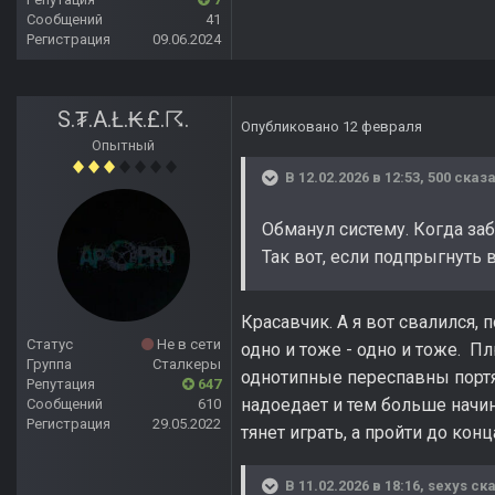
Сообщений
41
Регистрация
09.06.2024
S.₮.A.Ł.₭.£.☈.
Опубликовано
12 февраля
Опытный
В 12.02.2026 в 12:53,
500
сказа
Обманул систему. Когда заб
Так вот, если подпрыгнуть в
Красавчик. А я вот свалился, 
Статус
Не в сети
одно и тоже - одно и тоже. Пл
Группа
Сталкеры
однотипные переспавны портя
Репутация
647
надоедает и тем больше начин
Сообщений
610
Регистрация
29.05.2022
тянет играть, а пройти до конца
В 11.02.2026 в 18:16,
sexys
ска