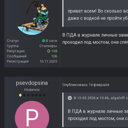
привет всем! Во сколько во
даже с водкой не пройти у
В ПДА в журнале личные замет
Статус
В сети
проходил под мостом, они спя
Группа
Сталкеры
Репутация
108
Сообщений
106
Регистрация
16.11.2025
psevdopsina
Опубликовано
14 февраля
Новичок
В 13.02.2026 в 19:46,
algaloff
с
В ПДА в журнале личные зам
проходил под мостом, они 