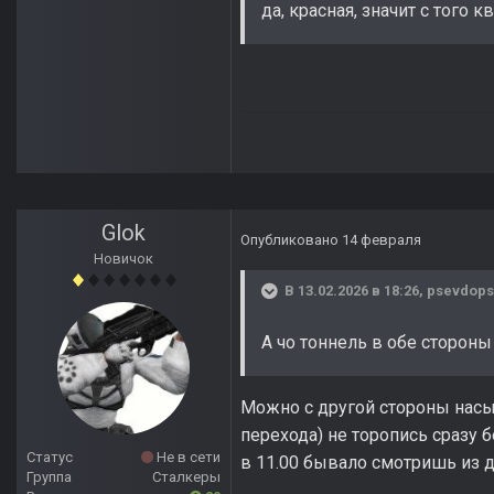
да, красная, значит с того к
Glok
Опубликовано
14 февраля
Новичок
В 13.02.2026 в 18:26,
psevdops
А чо тоннель в обе сторон
Можно с другой стороны насып
перехода) не торопись сразу б
Статус
Не в сети
в 11.00 бывало смотришь из да
Группа
Сталкеры