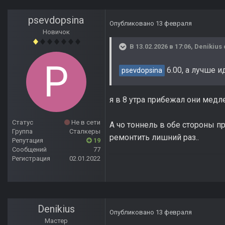
psevdopsina
Опубликовано
13 февраля
Новичок
В 13.02.2026 в 17:06,
Denikius
6.00, а лучше и
psevdopsina
я в 8 утра прибежал они медле
Статус
Не в сети
А чо тоннель в обе стороны пр
Группа
Сталкеры
ремонтить лишний раз..
Репутация
19
Сообщений
77
Регистрация
02.01.2022
Denikius
Опубликовано
13 февраля
Мастер