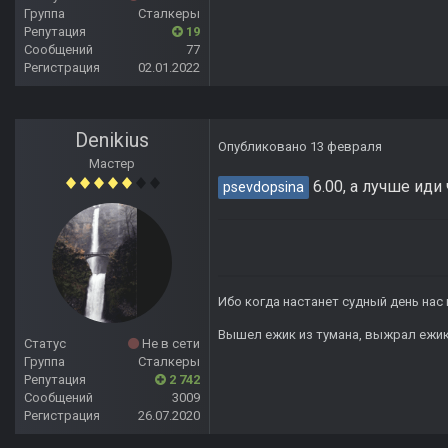
Группа
Сталкеры
Репутация
19
Сообщений
77
Регистрация
02.01.2022
Denikius
Опубликовано
13 февраля
Мастер
6.00, а лучше иди 
psevdopsina
Ибо когда настанет судный день нас 
Вышел ежик из тумана, выжрал ежик п
Статус
Не в сети
Группа
Сталкеры
Репутация
2 742
Сообщений
3009
Регистрация
26.07.2020