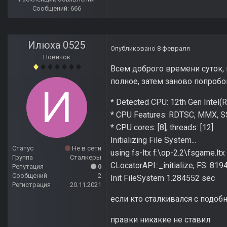
Сообщений: 666
Илюха 0525
Опубликовано
8 февраля
Новичок
Всем доброго времени суток, 
полное, затем заново попробов
* Detected CPU: 12th Gen Intel
* CPU Features: RDTSC, MMX, SS
* CPU cores: [8], threads: [12]
Initializing File System...
Статус
Не в сети
using fs-ltx f:\op-2.2\fsgame.ltx
Группа
Сталкеры
CLocatorAPI::_initialize, FS: 8
Репутация
0
Сообщений
2
Init FileSystem 1.284552 sec
Регистрация
20.11.2021
если кто сталкивался с подоб
правки никакие не ставил