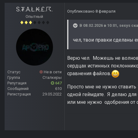
S.₮.A.Ł.₭.£.☈.
Опубликовано
8 февраля
Опытный
В 08.02.2026 в 10:01,
sexys
ска
чел, твои правки сделаны е
Верю чел. Можешь не волноват
сердцах истинных поклонников
Статус
Не в сети
сравнения файлов.
Группа
Сталкеры
Репутация
647
Просто мне не нужно ставить
Сообщений
610
одной геймдате. Я делаю для 
Регистрация
29.05.2022
или мне нужно одобрения от 