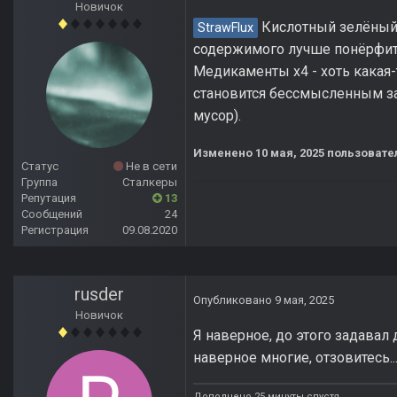
Новичок
Кислотный зелёный ц
StrawFlux
содержимого лучше понёрфить
Медикаменты х4 - хоть какая-
становится бессмысленным за
мусор).
Изменено
10 мая, 2025
пользовател
Статус
Не в сети
Группа
Сталкеры
Репутация
13
Сообщений
24
Регистрация
09.08.2020
rusder
Опубликовано
9 мая, 2025
Новичок
Я наверное, до этого задавал 
наверное многие, отзовитесь..
Дополнено 25 минуты спустя