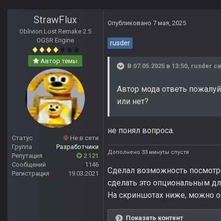
StrawFlux
Опубликовано
7 мая, 2025
Oblivion Lost Remake 2.5
OGSR Engine
rusder
Автор темы
В 07.05.2025 в 13:50,
rusder
ск
Автор мода ответь пожалуйс
или нет?
не понял вопроса.
Статус
Не в сети
Группа
Разработчики
Дополнено 33 минуты спустя
Репутация
2 121
Сообщений
1146
Сделал возможность посмотре
Регистрация
19.03.2021
сделать это опциональным для 
На скриншотах ниже, можно оц
Показать контент