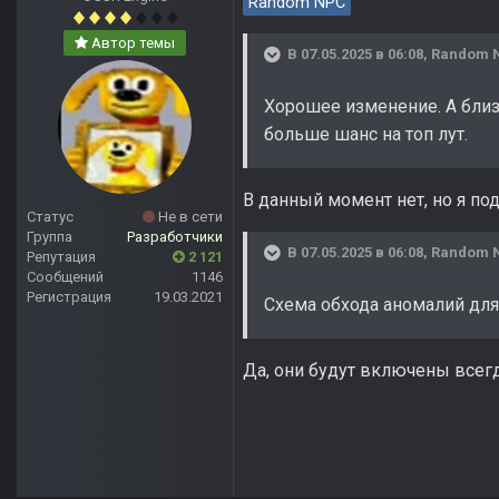
Random NPC
Автор темы
В 07.05.2025 в 06:08,
Random 
Хорошее изменение. А близо
больше шанс на топ лут.
В данный момент нет, но я по
Статус
Не в сети
Группа
Разработчики
В 07.05.2025 в 06:08,
Random 
Репутация
2 121
Сообщений
1146
Регистрация
19.03.2021
Схема обхода аномалий для
Да, они будут включены всегд