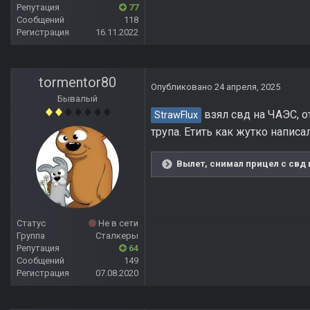
Репутация
77
Сообщений
118
Регистрация
16.11.2022
tormentor80
Опубликовано
24 апреля, 2025
Бывалый
взял свд на ЧАЭС, о
StrawFlux
трупа. Етить как жутко написал.
Вылет, снимал прицел с свд 
Статус
Не в сети
Группа
Сталкеры
Репутация
64
Сообщений
149
Регистрация
07.08.2020