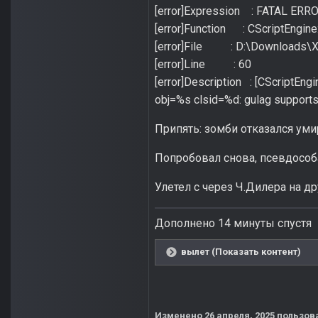
[error]Expression : FATAL ERR
[error]Function : CScriptEngine:
[error]File : D:\Downloads\X
[error]Line : 60
[error]Description : [CScriptEngi
obj=%s clsid=%d: gulag supports
Припять: зомби отказался уми
Попробовал снова, псевдособ
Улетел с через Ч.Дилера на д
Дополнено 14 минуты спустя
вылет (Показать контент)
Изменено
26 апреля, 2025
пользова