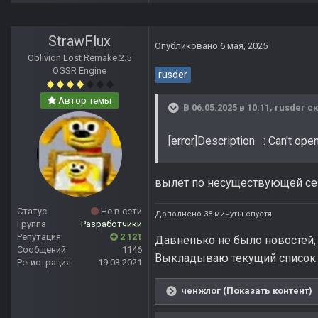
StrawFlux
Опубликовано
6 мая, 2025
Oblivion Lost Remake 2.5
OGSR Engine
rusder
Автор темы
В 06.05.2025 в 10:11,
rusder
ск
[error]Description : Can't open
вылет по несуществующей сек
Статус
Не в сети
Дополнено 38 минуты спустя
Группа
Разработчики
Репутация
2 121
Давненько не было новостей, 
Сообщений
1146
Выкладываю текущий список 
Регистрация
19.03.2021
ченжлог (Показать контент)