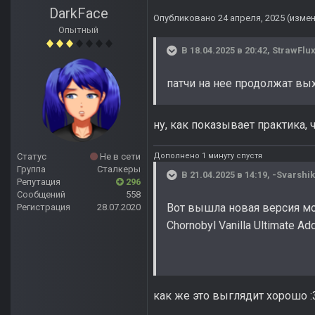
DarkFace
Опубликовано
24 апреля, 2025
(изме
Опытный
В 18.04.2025 в 20:42,
StrawFlu
патчи на нее продолжат вы
ну, как показывает практика, 
Дополнено 1 минуту спустя
Статус
Не в сети
Группа
Сталкеры
В 21.04.2025 в 14:19,
-Svarshik
Репутация
296
Сообщений
558
Вот вышла новая версия м
Регистрация
28.07.2020
Chornobyl Vanilla Ultimate 
как же это выглядит хорошо
: