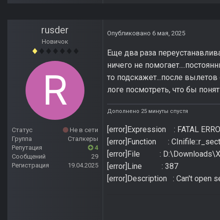
rusder
Опубликовано
6 мая, 2025
Новичок
Еще два раза переустанавливал
ничего не помогает....постоян
то подскажет...после вылетов 
логе посмотреть, что бы понят
Дополнено 25 минуты спустя
[error]Expression : FATAL ERR
Статус
Не в сети
Группа
Сталкеры
[error]Function : CInifile::r_sec
Репутация
4
[error]File : D:\Downloads\X-
Сообщений
29
[error]Line : 387
Регистрация
19.04.2025
[error]Description : Can't open se