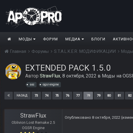
МОДЫ
ФОРУМ
МЕДИА
БЛОГИ
АКТИВНО
Главная
Форумы
S.T.A.L.K.E.R. МОДИФИКАЦИИ
Моды
EXTENDED PACK 1.5.0
Автор
StrawFlux
,
8 октября, 2022
в
Моды на OGSR
soc
ogsr engine
73
74
75
76
77
78
79
80
81
82
НАЗАД
StrawFlux
Опубликовано
8 октября, 2022
(изме
Oblivion Lost Remake 2.5
OGSR Engine