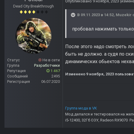
Опубликовано
9 ноября, 2023
(измен
Dead City Breakthrough
В 09.11.2023 в 14:52,
Muzekir
с
пробовал нажимать только 
После этого надо смотреть лог
быть не должно. а судя по ск
Статус
Не в сети
динамических обьектов нехват
Группа
Разработчики
Репутация
1 467
Изменено
9 ноября, 2023
пользоват
Сообщений
2495
Регистрация
06.07.2020
Группа мода в VK
Мод делался и тестировался на жел
i5-12400, 32Гб ОЗУ, Radeon RX9070 Р