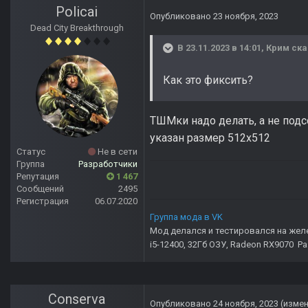
Policai
Опубликовано
23 ноября, 2023
Dead City Breakthrough
В 23.11.2023 в 14:01,
Крим
ска
Как это фиксить?
ТШМки надо делать, а не подс
указан размер 512x512
Статус
Не в сети
Группа
Разработчики
Репутация
1 467
Сообщений
2495
Регистрация
06.07.2020
Группа мода в VK
Мод делался и тестировался на жел
i5-12400, 32Гб ОЗУ, Radeon RX9070 Р
Conserva
Опубликовано
24 ноября, 2023
(изме