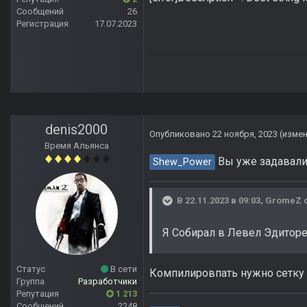
Сообщений
26
Регистрация
17.07.2023
denis2000
Опубликовано
22 ноября, 2023
(изме
Время Альянса
Вы уже задавали 
Shew_Power
В 22.11.2023 в 09:03,
GromeZ
с
Я Собирал в Левел Эдиторе, 
Статус
В сети
Компилировпать нужно сетку 
Группа
Разработчики
Репутация
1 213
Сообщений
2248