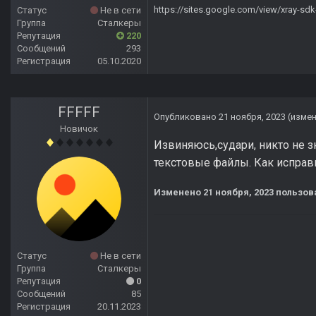
https://sites.google.com/view/xray-sd
Статус
Не в сети
Группа
Сталкеры
Репутация
220
Сообщений
293
Регистрация
05.10.2020
FFFFF
Опубликовано
21 ноября, 2023
(изме
Новичок
Извиняюсь,судари, никто не з
текстовые файлы. Как исправ
Изменено
21 ноября, 2023
пользова
Статус
Не в сети
Группа
Сталкеры
Репутация
0
Сообщений
85
Регистрация
20.11.2023