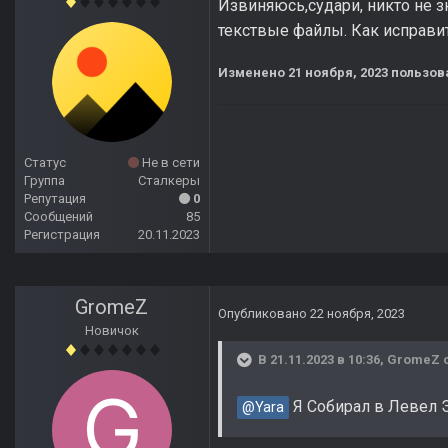
Извиняюсь,судари, никто не з
текствые файлы. Как исправит
Изменено
21 ноября, 2023
пользова
Статус
Не в сети
Группа
Сталкеры
Репутация
0
Сообщений
85
Регистрация
20.11.2023
GromeZ
Опубликовано
22 ноября, 2023
Новичок
В 21.11.2023 в 10:36,
GromeZ
с
Я Собирал в Левел Эд
@Yara