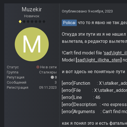
Muzekir
Опубликовано
9 ноября, 2023
Новичок
что то я явно не так д
Policai
Откуда эти пути их я не нашел
вылетала, а редактор вылете
!Can't find model file '
sad\light_i
Model
[
sad\light_illicha_sten
]
no
Статус
Не в сети
и вот здесь не понятные пути
Группа
Сталкеры
Репутация
0
Сообщений
3
[error]Function : X:\stalker_a
Регистрация
09.11.2023
[error]File : X:\stalker_addon
[error]Line : 46
[error]Description : <no express
[error]Arguments : Can't find 
как я понял это и есть фаталь