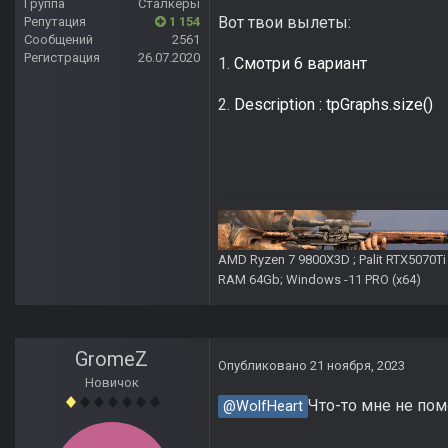
Группа
Сталкеры
Вот твои вылеты:
Репутация
1 154
Сообщений
2561
Регистрация
26.07.2020
1.
Смотри 6 вариант
2.
Description : tpGraphs.size()
AMD Ryzen 7 9800X3D ; Palit RTX5070T
RAM 64Gb; Windows -11 PRO (х64)
GromeZ
Опубликовано
21 ноября, 2023
Новичок
Что-то мне не помо
@WolfHeart