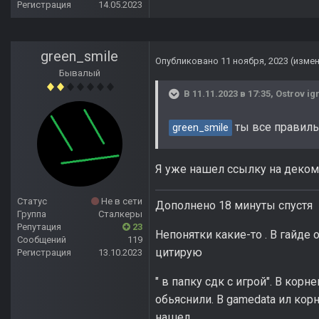
Регистрация
14.05.2023
green_smile
Опубликовано
11 ноября, 2023
(изме
Бывалый
В 11.11.2023 в 17:35,
Ostrov ig
ты все правильн
green_smile
Я уже нашел ссылку на деком
Статус
Не в сети
Дополнено 18 минуты спустя
Группа
Сталкеры
Репутация
23
Непонятки какие-то . В гайде
Сообщений
119
цитирую
Регистрация
13.10.2023
" в папку сдк с игрой". В кор
обьяснили. В gamedata ил кор
нашел