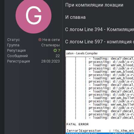
При компиляции локации
И спавна
С логом Line 394 - Компиляци
Статус
Не в сети
С логом Line 597 - компляция 
Группа
Сталкеры
Репутация
7
Сообщений
22
Регистрация
28.03.2023