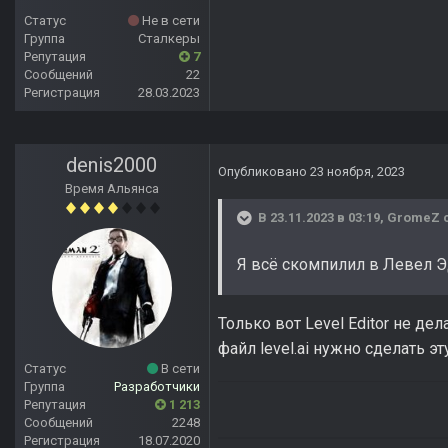
Статус
Не в сети
Группа
Сталкеры
Репутация
7
Сообщений
22
Регистрация
28.03.2023
denis2000
Опубликовано
23 ноября, 2023
Время Альянса
В 23.11.2023 в 03:19,
GromeZ
с
Я всё скомпилил в Левел 
Только вот Level Editor не де
файл level.ai нужно сделать э
Статус
В сети
Группа
Разработчики
Репутация
1 213
Сообщений
2248
Регистрация
18.07.2020