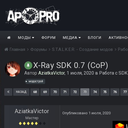
МОДЫ
ФОРУМ
МЕДИА
БЛОГИ
АКТИВНО
Главная
Форумы
S.T.A.L.K.E.R. - Создание модов
Рабо
X-Ray SDK 0.7 (CoP)
Автор
AziatkaVictor
,
1 июля, 2020
в
Работа с SDK
модострой
68
69
70
71
72
73
74
75
76
77
НАЗАД
AziatkaVictor
Опубликовано
1 июля, 2020
Мастер