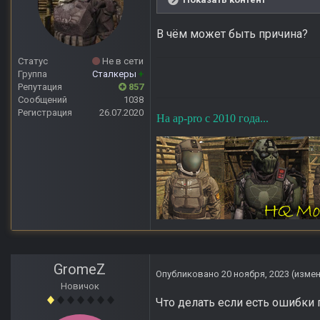
В чём может быть причина?
Статус
Не в сети
Группа
Сталкеры
+
Репутация
857
Сообщений
1038
Регистрация
26.07.2020
На ap-pro с 2010 года...
GromeZ
Опубликовано
20 ноября, 2023
(изме
Новичок
Что делать если есть ошибки