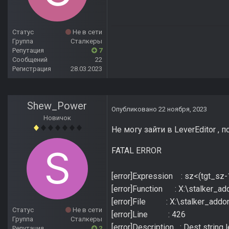
Статус
Не в сети
Группа
Сталкеры
Репутация
7
Сообщений
22
Регистрация
28.03.2023
Shew_Power
Опубликовано
22 ноября, 2023
Новичок
Не могу зайти в LeverEditor ,
FATAL ERROR
[error]Expression : sz<(tgt_sz-
[error]Function : X:\stalker_a
[error]File : X:\stalker_addo
Статус
Не в сети
[error]Line : 426
Группа
Сталкеры
[error]Description : Dest string 
Репутация
2