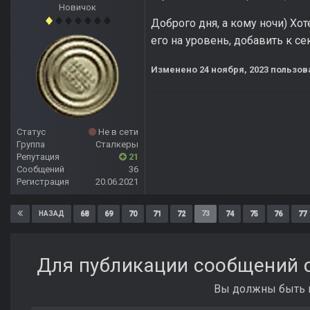
Новичок
Доброго дня, а кому ночи) Хот
его на уровень, добавить к с
Изменено
24 ноября, 2023
пользова
Статус
Не в сети
Группа
Сталкеры
Репутация
21
Сообщений
36
Регистрация
20.06.2021
68
69
70
71
72
73
74
75
76
77
НАЗАД
Для публикации сообщений с
Вы должны быть п