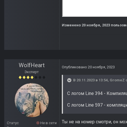
Изменено
20 ноября, 2023
пользов
WolfHeart
Опубликовано
20 ноября, 2023
Эксперт
В 20.11.2023 в 13:54,
GromeZ
с
С логом Line 394 - Компиля
С логом Line 597 - компляци
Ты не на номер смотри, он мож
Статус
Не в сети