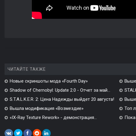
ЧИТАЙТЕ ТАКЖЕ
Новые скриншоты мода «Fourth Day»
Выше
Shadow of Chernobyl: Update 2.0 - Отчет за май...
STALK
S.T.A.L.K.E.R. 2: Цена Надежды выйдет 20 августа!
Вышел
Вышла модификация «Возмездие»
Топ л
«IX-Ray Texture Rework» - демонстрация...
Показ