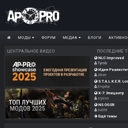
МОДЫ
ФОРУМ
МЕДИА
БЛОГИ
АКТИВНО
ЦЕНТРАЛЬНОЕ ВИДЕО
ПОСЛЕДНИЕ 
NLC Improved
Tyrob
Идея Реалистич
ziken
S.T.A.L.K.E.R. Los
Enqelar
X-7: Эпицентр
cryiron
NS OGSR
SeSht
Ещё темы