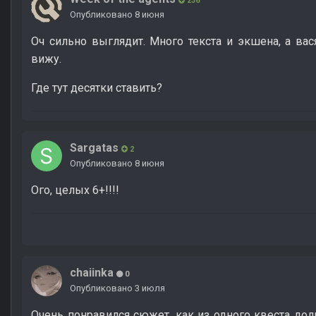
236
Опубликовано
8 июня
Оч сильно выглядит. Много текста и экшена, а ва
вижу.
Где тут десятки ставить?
Sargatas
2
Опубликовано
8 июня
Ого, целых 6+!!!!
chaiinka
0
Опубликовано
3 июля
Очень понравился сюжет, как из одного квеста до