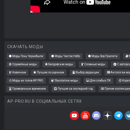
СКАЧАТЬ МОДЫ
Моды Тень Чернобыля
Моды Чистое Небо
Моды Зов Припяти
М
Оружейные моды
Билдовские моды
Сложные моды
С авторс
Новичкам
Лучшие по оценкам
Выбор редакции
Антологии мо
Моды из топов AP PRO
Standalone моды
Для слабых ПК
Коро
Проверенные временем
Лучшие за последний год
Прочие коллекции
AP-PRO.RU В СОЦИАЛЬНЫХ СЕТЯХ