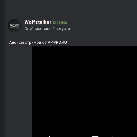
Wolfstalker
18 596
Опубликовано
2 августа
Анонсы стримов от AP-PRO.RU