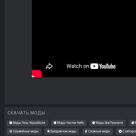
СКАЧАТЬ МОДЫ
Моды Тень Чернобыля
Моды Чистое Небо
Моды Зов Припяти
М
Оружейные моды
Билдовские моды
Сложные моды
С авторс