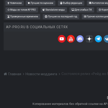
Новичкам
Лучшие по оценкам
Выбор редакции
Антологии мо
Моды из топов AP PRO
Standalone моды
Для слабых ПК
Коро
Проверенные временем
Лучшие за последний год
Прочие коллекции
AP-PRO.RU В СОЦИАЛЬНЫХ СЕТЯХ
Состоялся релиз «Рейд во 
Главная
Новости моддинга
Копирование материалов без обратной ссылки на AP-PR