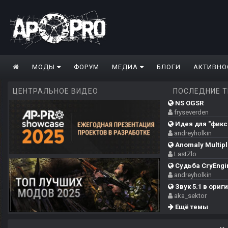
МОДЫ
ФОРУМ
МЕДИА
БЛОГИ
АКТИВНО
ЦЕНТРАЛЬНОЕ ВИДЕО
ПОСЛЕДНИЕ 
NS OGSR
fryseverden
Идея для "фикса
andreyholkin
Anomaly Multipla
LastZlo
Судьба CryEngi
andreyholkin
Звук 5.1 в ориг
aka_sektor
Ещё темы