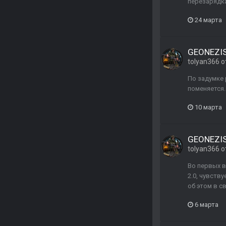
перезарядка
24 марта
GEONEZIS 
tolyan366
о
По задумке 
поменяется.
10 марта
GEONEZIS 
tolyan366
о
Во первых в
2.0, чувств
об этом в с
6 марта