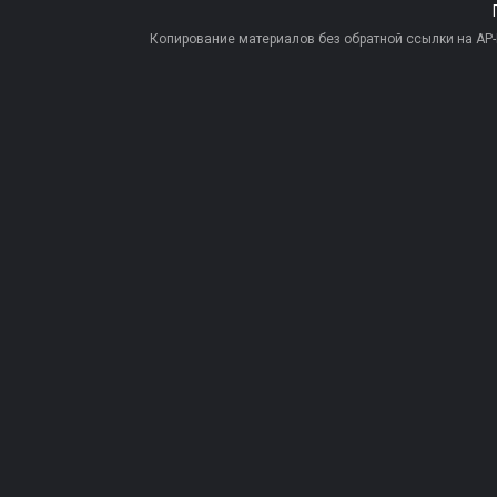
Копирование материалов без обратной ссылки на AP-PR