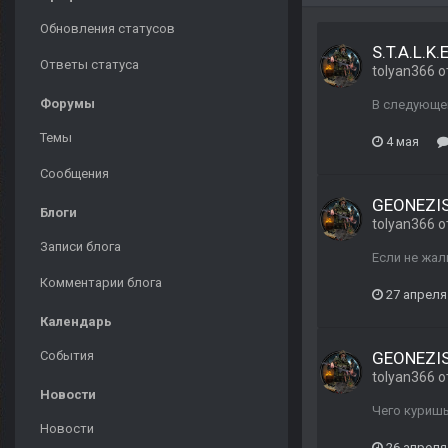
Обновления статусов
S.T.A.L.K.E
Ответы статуса
tolyan366
о
Форумы
В следующем
Темы
4 мая
Сообщения
GEONEZIS 
Блоги
tolyan366
о
Записи блога
Если не жал
Комментарии блога
27 апреля
Календарь
События
GEONEZIS 
tolyan366
о
Новости
Чего куришь-
Новости
26 апреля