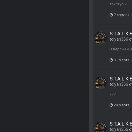
текстуры.
7 апреля
S.T.A.L.K.E
tolyan366
о
В версии 4.
31 марта
S.T.A.L.K.E
tolyan366
о
???
28 марта
S.T.A.L.K.E
tolyan366
о