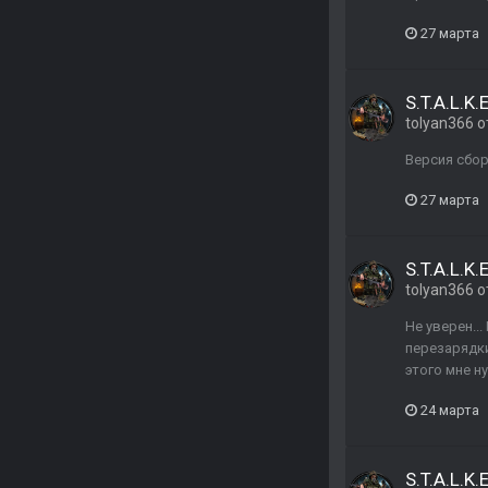
27 марта
S.T.A.L.K.E
tolyan366
о
Версия сборк
27 марта
S.T.A.L.K.E
tolyan366
о
Не уверен..
перезарядки
этого мне н
24 марта
S.T.A.L.K.E