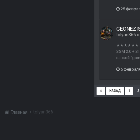
25 февра
GEONEZIS 
tolyan366
о
★★★★★★ ★ F
SGM 2.0 + ST
папкой "game
5 феврал
1
2
НАЗАД
tolyan366
Главная