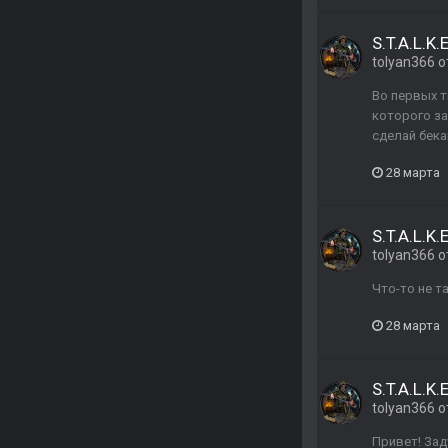
S.T.A.L.K.E
tolyan366
о
Во первых т
которого за
сделай бекап
28 марта
S.T.A.L.K.E
tolyan366
о
Что-то не т
28 марта
S.T.A.L.K.E
tolyan366
о
Привет! Зад