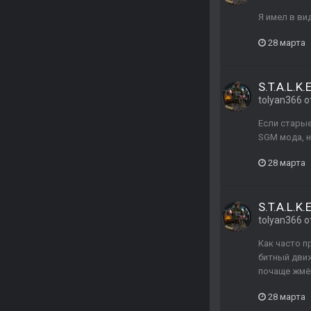
Я имел в вид
28 марта
S.T.A.L.K.E
tolyan366
о
Если старые
SGM мода, 
28 марта
S.T.A.L.K.E
tolyan366
о
Как часто п
битный движ
почаще жмё
28 марта