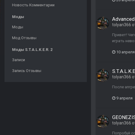
Новость Комментарии
Моды
Advanced
tolyan366
о
Моды
Привет! Чег
Мод Отзывы
играть нев
Моды S.T.A.L.K.E.R. 2
10 апреля
Записи
S.T.A.L.K.E
Запись Отзывы
tolyan366
о
После апгре
9 апреля
GEONEZIS 
tolyan366
о
Попробуй со