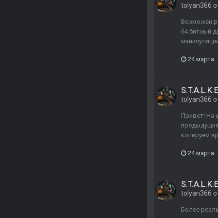
tolyan366
о
Возможен ра
64 битный 
манипуляции
24 марта
S.T.A.L.K.E
tolyan366
о
Привет! На 
предыдущие 
копируем ар
24 марта
S.T.A.L.K.E
tolyan366
о
Более реаль