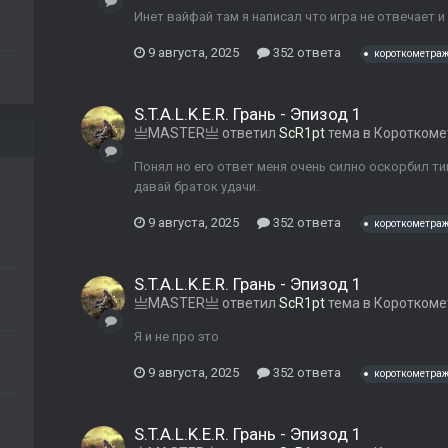
Инет вайфай там я написал что игра не отвечает и
9 августа, 2025
352 ответа
короткометра
S.T.A.L.K.E.R. Грань - Эпизод 1
亗MASTER亗
ответил
ScR1pt
тема в
Коротком
Понял но его ответ меня очень силно оскорбил тип
давай браток удачи.
9 августа, 2025
352 ответа
короткометра
S.T.A.L.K.E.R. Грань - Эпизод 1
亗MASTER亗
ответил
ScR1pt
тема в
Коротком
Я и не про это
9 августа, 2025
352 ответа
короткометра
S.T.A.L.K.E.R. Грань - Эпизод 1