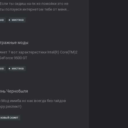
 Если ты сидиш на пк из помойки это не
 ты ползуеся интернетом тебе от меня...
жка
мистика
етражные моды
нет ? вот характеристики Intel(R) Core(TM)2
 GeForce 9500 GT
жка
мистика
ень Чернобыля
) Мод иммба но как всегда без гайдов
ру респект)
новый сюжет