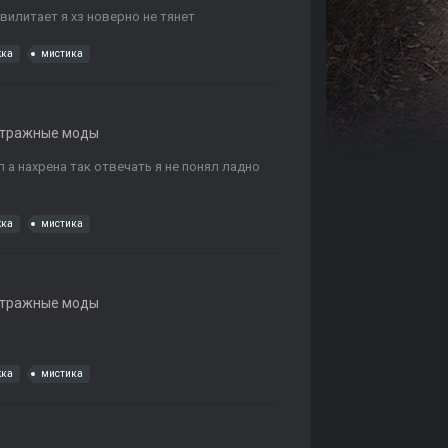
 вилитает я хз новерно не тянет
жка
мистика
етражные моды
 а нахрена так отвечать я не понял ладно
жка
мистика
етражные моды
жка
мистика