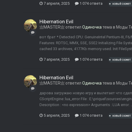
7 апреля, 2025
1 074 ответа
новый сюжет
Hibernation Evil
亗MASTER亗
ответил
Одиночка
тема в
Моды Т
вот брат * Detected CPU: GenuineIntel Pentium-III, F6/
Features: RDTSC, MMX, SSE, SSE2 Initializing File System
cached 33 archives, 4177Kb memory used. Init FileSyste
7 апреля, 2025
1 074 ответа
новый сюжет
Hibernation Evil
亗MASTER亗
ответил
Одиночка
тема в
Моды Т
дарова загружаю новую игру и вылетает что сделать?
CScriptEngine::lua_error File : E:\priquel\sources\engi
Description : <no expression> Arguments : LUA error: ...s.
5 апреля, 2025
1 074 ответа
новый сюжет