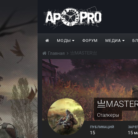
МОДЫ
ФОРУМ
МЕДИА
Б
亗MASTER亗
Главная
亗MASTE
Сталкеры
ПУБЛИКАЦИЙ
ЗАРЕ
15
15 м