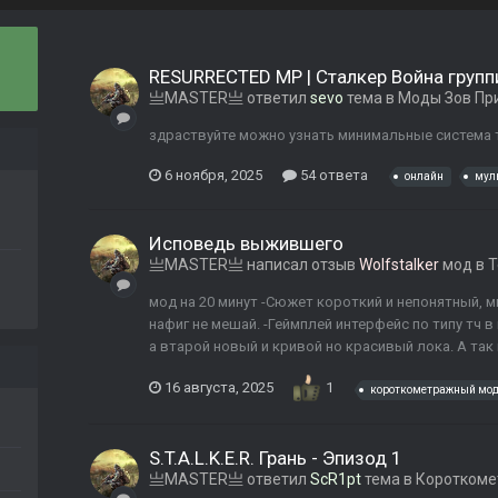
RESURRECTED MP | Сталкер Война груп
亗MASTER亗
ответил
sevo
тема в
Моды Зов Пр
здраствуйте можно узнать минимальные система т
6 ноября, 2025
54 ответа
онлайн
мул
Исповедь выжившего
亗MASTER亗
написал отзыв
Wolfstalker
мод в
Т
мод на 20 минут -Сюжет короткий и непонятный, м
нафиг не мешай. -Геймплей интерфейс по типу тч в
а втарой новый и кривой но красивый лока. А так 
16 августа, 2025
1
короткометражный мо
S.T.A.L.K.E.R. Грань - Эпизод 1
亗MASTER亗
ответил
ScR1pt
тема в
Коротком