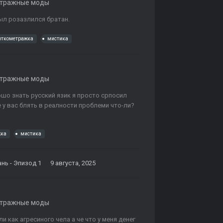
етражные моды
был розазлился братан.
откометражка
мистика
етражные моды
ошо знать русский язик я просто српосил
е у вас блять в реалности проблеми что-ли?
жка
мистика
рань - Эпизод 1
9 августа, 2025
етражные моды
и как агресиного чела а че что у меня денег