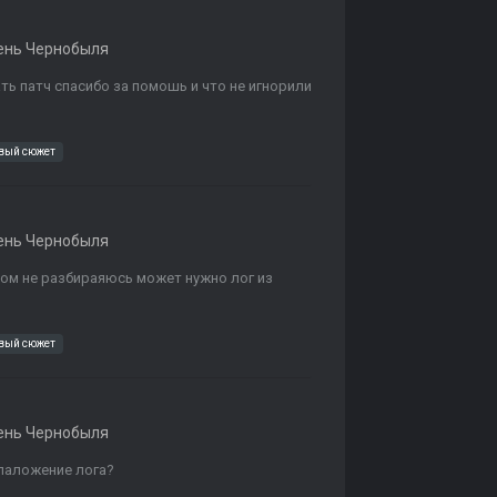
ень Чернобыля
ть патч спасибо за помошь и что не игнорили
вый сюжет
ень Чернобыля
ом не разбираяюсь может нужно лог из
вый сюжет
ень Чернобыля
опаложение лога?