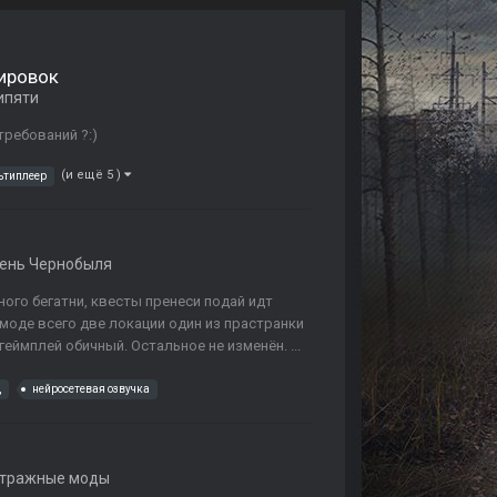
пировок
ипяти
ребований ?:)
(и ещё 5 )
ьтиплеер
ень Чернобыля
ного бегатни, квесты пренеси подай идт
 моде всего две локации один из прастранки
геймплей обичный. Остальное не изменён. ...
д
нейросетевая озвучка
етражные моды