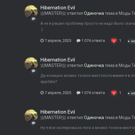
Hibernation Evil
亗MASTER亗
ответил
Одиночка
тема в
Моды Т
А не я решил проблему просто не надо было скача
:)
7 апреля, 2025
1 074 ответа
1
но
Hibernation Evil
亗MASTER亗
ответил
Одиночка
тема в
Моды Т
Да конешно можно точное местоположения я в эт
appdata?
7 апреля, 2025
1 074 ответа
1
но
Hibernation Evil
亗MASTER亗
ответил
Одиночка
тема в
Моды Т
Ну я все скопирова из лога а можно точное мест