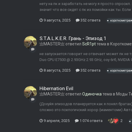
нету на пк и заработать не могу я просто спросил.
значит что все сидят с пк из помойки как ты. Если
9 августа, 2025
352 ответа
короткометра
S.T.A.L.K.E.R. Грань - Эпизод 1
亗MASTER亗
ответил
ScR1pt
тема в
Коротком
не запускается говорит не отвечает может пк не тя
Duo CPU E7500 @ 2.93GHz 2.93 GHz, озу 6гб, NVIDIA
8 августа, 2025
352 ответа
короткометра
Hibernation Evil
亗MASTER亗
ответил
Одиночка
тема в
Моды Т
(Дохуйя эпизодов планеруется как я понял братан
сложно это псилогичский хорор (маментоми) Авто
9 апреля, 2025
1 074 ответа
2