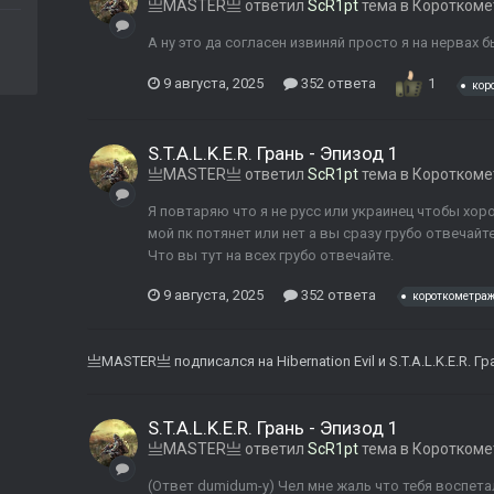
亗MASTER亗
ответил
ScR1pt
тема в
Коротком
А ну это да согласен извиняй просто я на нервах 
9 августа, 2025
352 ответа
1
кор
S.T.A.L.K.E.R. Грань - Эпизод 1
亗MASTER亗
ответил
ScR1pt
тема в
Коротком
Я повтаряю что я не русс или украинец чтобы хор
мой пк потянет или нет а вы сразу грубо отвечайт
Что вы тут на всех грубо отвечайте.
9 августа, 2025
352 ответа
короткометра
亗MASTER亗
подписался на
Hibernation Evil
и
S.T.A.L.K.E.R. Г
S.T.A.L.K.E.R. Грань - Эпизод 1
亗MASTER亗
ответил
ScR1pt
тема в
Коротком
(Ответ dumidum-у) Чел мне жаль что тебя воспетал