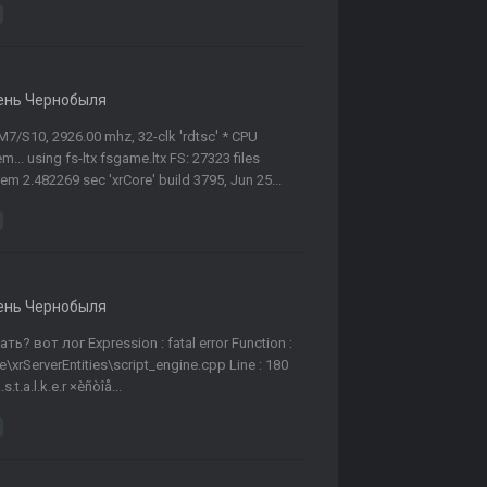
ень Чернобыля
M7/S10, 2926.00 mhz, 32-clk 'rdtsc' * CPU
... using fs-ltx fsgame.ltx FS: 27323 files
m 2.482269 sec 'xrCore' build 3795, Jun 25...
ень Чернобыля
 вот лог Expression : fatal error Function :
ne\xrServerEntities\script_engine.cpp Line : 180
t.a.l.k.e.r ×èñòîå...