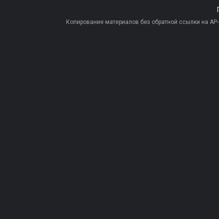
Копирование материалов без обратной ссылки на AP-PR