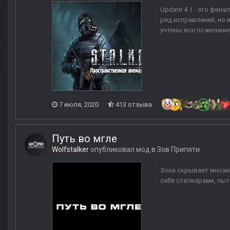
Update 4.1 - это фин
ряд исправлений, но 
учтены все пожелания
7 июля, 2020
413 отзыва
Путь во мгле
Wolfstalker
опубликовал мод в
Зов Припяти
Зона скрывает множес
себя сталкерами, пыт