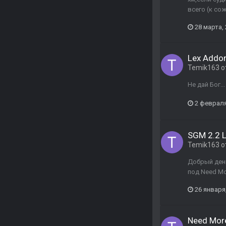
всего (к со
28 марта,
Lex Addon
Temik163
о
Не дай Бог...
2 февраля
SGM 2.2 L
Temik163
о
Добрый день
под Need Mor
26 января
Need More