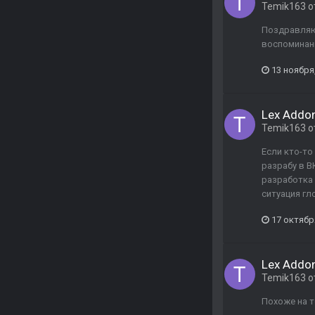
Temik163
о
Поздравляю 
воспоминани
13 ноября
Lex Addon
Temik163
о
Если кто-то
разрабу в В
разработка 
ситуация гло
17 октябр
Lex Addon
Temik163
о
Похоже на то