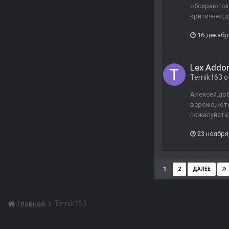
обсираются,
критичней,да
16 декабр
Lex Addon
Temik163
о
Алексей,доб
версию,кото
пожалуйста
23 ноября
1
2
ДАЛЕЕ
Temik163
Главная