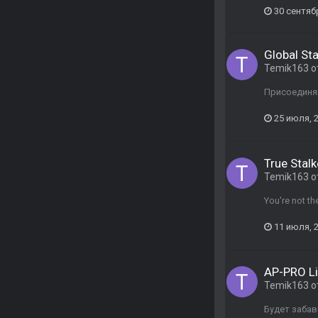
30 сентяб
Global St
Temik163
о
Присоединя
25 июля, 
True Stalk
Temik163
о
You're not th
11 июля, 
AP-PRO L
Temik163
о
Будет забав