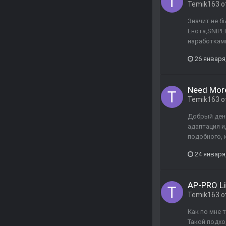
Temik163
о
Значит не б
Енота,SNIPE
наработками
26 января
Need More
Temik163
о
Добрый день
адаптация и
подобного, 
24 января
AP-PRO L
Temik163
о
Как по мне 
Такой подхо