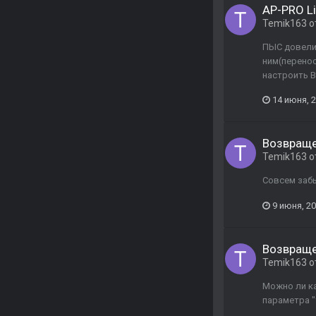
AP-PRO L
Temik163
о
ПЫС довели 
ним(перенос
настроить В
14 июня, 
Возвраще
Temik163
о
Совсем забы
9 июня, 2
Возвраще
Temik163
о
Можно ли ка
параметра "f