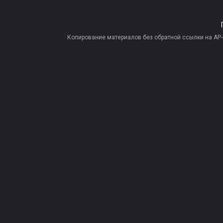
Копирование материалов без обратной ссылки на AP-PR