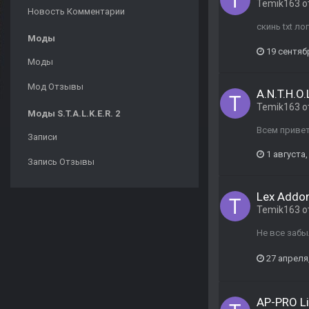
Temik163
о
Новость Комментарии
скинь txt л
Моды
19 сентяб
Моды
Мод Отзывы
A.N.T.H.O.
Temik163
о
Моды S.T.A.L.K.E.R. 2
Всем привет
Записи
1 августа,
Запись Отзывы
Lex Addon
Temik163
о
Не все забы
27 апреля
AP-PRO L