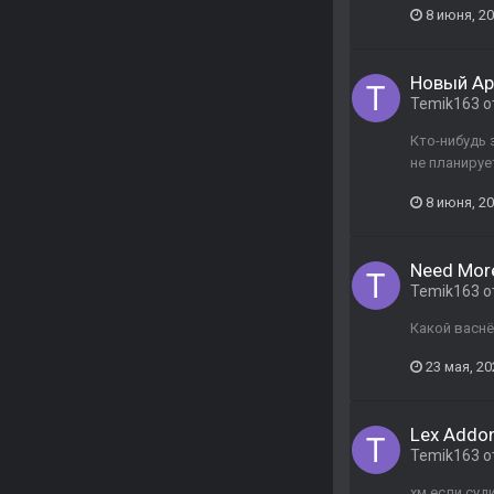
8 июня, 2
Новый Ар
Temik163
о
Кто-нибудь 
не планируе
8 июня, 2
Need More
Temik163
о
Какой васнё
23 мая, 20
Lex Addon
Temik163
о
хм,если суд