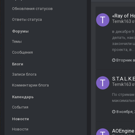
Обновления статусов
«Ray of 
Ответы статуса
Temik163
о
Форумы
в декабре 9
делать, нак
Темы
закончили ш
проекта, в...
Сообщения
Вторник в
Блоги
Записи блога
S.T.A.L.K.
Temik163
о
Комментарии блога
По стримам 
Календарь
максимально
События
8 ноября,
Новости
Новости
AOEngine 