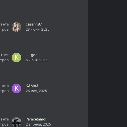
твета
casshh87
тров
23 июня, 2025
ответ
kk-gor
тров
6 июня, 2025
твета
KAMA3
тров
26 мая, 2025
твета
Paracetamol
тров
2 апреля, 2025