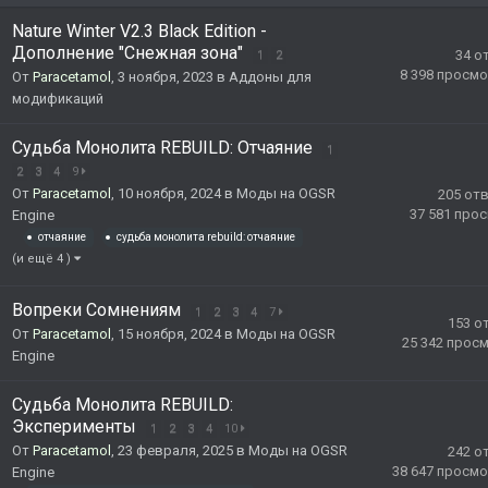
Nature Winter V2.3 Black Edition -
Дополнение "Снежная зона"
34
о
1
2
8 398
просмо
От
Paracetamol
,
3 ноября, 2023
в
Аддоны для
модификаций
Судьба Монолита REBUILD: Отчаяние
1
2
3
4
9
От
Paracetamol
,
10 ноября, 2024
в
Моды на OGSR
205
от
37 581
прос
Engine
отчаяние
судьба монолита rebuild: отчаяние
(и ещё 4 )
Вопреки Сомнениям
1
2
3
4
7
153
о
От
Paracetamol
,
15 ноября, 2024
в
Моды на OGSR
25 342
прос
Engine
Судьба Монолита REBUILD:
Эксперименты
1
2
3
4
10
От
Paracetamol
,
23 февраля, 2025
в
Моды на OGSR
242
о
38 647
просмо
Engine