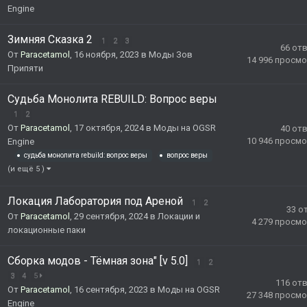
Engine
Зимняя Сказка 2
1
2
3
66
от
От
Paracetamol
,
16 ноября, 2023
в
Моды Зов
14 996
просмо
Припяти
Судьба Монолита REBUILD: Вопрос веры
1
2
От
Paracetamol
,
17 октября, 2024
в
Моды на OGSR
40
от
10 946
просмо
Engine
судьба монолита rebuild: вопрос веры
вопрос веры
(и ещё 5 )
Локация Лаборатория под Ареной
1
2
33
о
От
Paracetamol
,
29 сентября, 2024
в
Локации и
4 279
просмо
локационные паки
Сборка модов - Тёмная зона" [v 5.0]
1
2
3
4
5
116
от
От
Paracetamol
,
16 сентября, 2023
в
Моды на OGSR
27 348
просмо
Engine