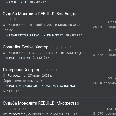
(и ещё 2 )
арена
чн
Судьба Монолита REBUILD: Зов бездны
1
2
3
62
о
От
Paracetamol
,
18 декабря, 2022
в
Моды на OGSR
20 140
просмо
Engine
(и ещё 1 )
короткометражный мод
новый сюжет
Controller Evolve: Хастур
1
2
3
4
7
151
От
Paracetamol
,
31 мая, 2024
в
Моды на OGSR Engine
31 475
просмо
(и ещё 6 )
мод
хастур
Потерянный отряд
1
2
3
4
От
Paracetamol
,
27 июня, 2023
в
93
о
Короткометражные моды
26 616
просмо
мод на тень чернобыля
короткометражный мод
(и ещё 2 )
Судьба Монолита REBUILD: Множество
124
о
1
2
3
4
5
31 579
просмо
От
Paracetamol
,
22 июля, 2023
в
Моды на OGSR