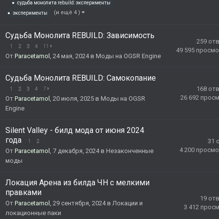
судьба монолита rebuild: эксперименты
(и ещё 4 )
эксперименты
Судьба Монолита REBUILD: Зависимость
259
от
1
2
3
4
11
49 595
просмо
От
Paracetamol
,
24 мая, 2024
в
Моды на OGSR Engine
Судьба Монолита REBUILD: Самокопание
168
от
1
2
3
4
7
26 692
прос
От
Paracetamol
,
20 июля, 2025
в
Моды на OGSR
Engine
Silent Valley - билд мода от июня 2024
года
31
1
2
4 200
просмо
От
Paracetamol
,
7 декабря, 2024
в
Незаконченные
моды
Локация Арена из билда ЧН с мелкими
правками
19
от
От
Paracetamol
,
29 сентября, 2024
в
Локации и
3 412
прос
локационные паки