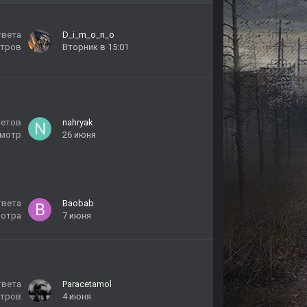
твета
D_i_m_o_n_o
тров
Вторник в 15:01
ветов
nahryak
мотр
26 июня
твета
Baobab
мотра
7 июня
твета
Paracetamol
тров
4 июня