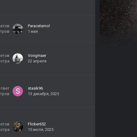
ветов
Paracetamol
тров
1 мая
ветов
Vongmaer
мотра
22 апреля
ответ
stasik96
тров
13 декабря, 2025
ветов
Flicker652
мотра
15 июля, 2025