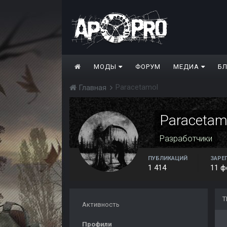
МОДЫ
ФОРУМ
МЕДИА
Б
Paracetamol
Главная
Paracetam
Разработчики
ПУБЛИКАЦИЙ
ЗАРЕ
1 414
11 ф
Т
Активность
Профили