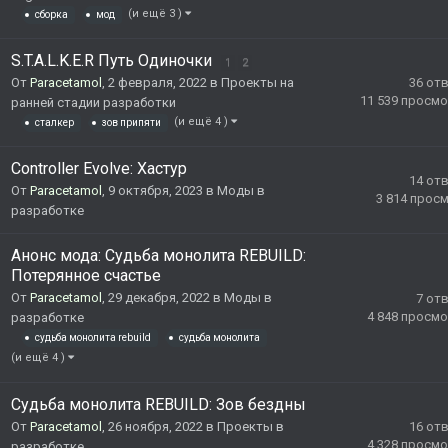
(и ещё 3 )
сборка
мод
S.T.A.L.K.E.R Путь Одиночки
1
2
От
Paracetamol
,
2 февраля, 2022
в
Проекты на
36
от
11 539
просмо
ранней стадии разработки
(и ещё 4 )
сталкер
зов припяти
Controller Evolve: Хастур
14
от
От
Paracetamol
,
9 октября, 2023
в
Моды в
3 814
прос
разработке
Анонс мода: Судьба монолита REBUILD:
Потерянное счастье
От
Paracetamol
,
29 декабря, 2022
в
Моды в
7
от
4 848
просмо
разработке
судьба монолита rebuild
судьба монолита
(и ещё 4 )
Судьба монолита REBUILD: Зов бездны
От
Paracetamol
,
26 ноября, 2022
в
Проекты в
16
от
4 328
просмо
разработке