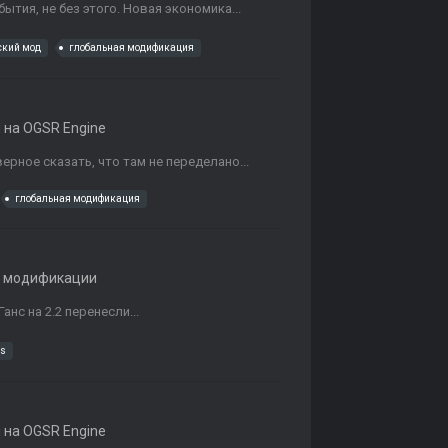
ытия, не без этого. Новая экономика...
ский мод
глобальная модификация
на OGSR Engine
ерное сказать, что там не переделано...
глобальная модификация
 модификации
анс на 2.2 перенесли...
us
на OGSR Engine