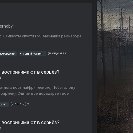
hernobyl
о 18 минуты спустя P>S Анимация ремнабора
(и ещё 4 )
вое оружие
новый контент
 воспринимают в серьёз?
а
южетного посыла(фриплей же). Тебе голову
 Бармен). Считай все дорадарье твое.
(и ещё 2 )
олит
 воспринимают в серьёз?
а