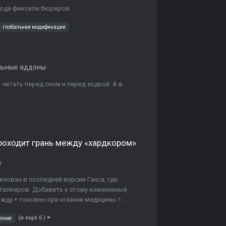
вроде фиксили бюреров.
глобальная модификация
льные аддоны
читать перед сном и перед ходкой. А в
проходит грань между «хардкором»
а
зован в последней версии Ганса, где
сталкеров. Добавить к этому измененный
ажду + токсины при юзании медицины =...
(и ещё 6 )
ение