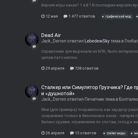
Версия игры какая? 1.4.8 ? В последних версиях 
12 мая
1 477 ответов
графический мод
Dead Air
Jack_Derren
ответил
LebedewSky
тема в
Глоба
Справочник зря вырезали из КПК, было интересно 
целом патч неплох.
29 апреля
728 ответов
Сталкер или Симулятор Грузчика? Где 
и «душнотой»
Jack_Derren
ответил
Печатник
тема в
Болталк
Мне (для примера) понравилось как хардкор реали
сохранение только в безопасных зонах - лагерях 
баланс оружия, ограничение по слотам, голод и ж
26 апреля
15 ответов
stalker моды
мн