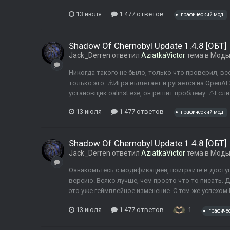
13 июля
1 477 ответов
графический мод
Shadow Of Chernobyl Update 1.4.8 [ОБТ]
Jack_Derren
ответил
AziatkaVictor
тема в
Моды 
Никогда такого не было, только что проверил, вс
только это: ⚠️Игра вылетает и ругается на OpenAL3
установщик oalinst.exe, он решит проблему. ⚠️Если и
13 июля
1 477 ответов
графический мод
Shadow Of Chernobyl Update 1.4.8 [ОБТ]
Jack_Derren
ответил
AziatkaVictor
тема в
Моды 
Ознакомьтесь с модификацией, поиграйте в дост
версию. Всяко лучше, чем просто что то писать.
это уже геймплейное изменение. С тем же успехом 
13 июля
1 477 ответов
1
графиче