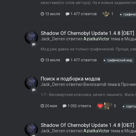
квестами(со слов автора). Ну и новые задания/соб
13 июля
1 477 ответов
1
графиче
Shadow Of Chernobyl Update 1.4.8 [ОБТ]
Jack_Derren
ответил
AziatkaVictor
тема в
Моды 
Мод уже давно не только графический. Проще, нав
13 июля
1 477 ответов
графический мод
Поиск и подборка модов
Jack_Derren
ответил
Bwonsamdi
тема в
Прочие
1.7 - бессмертная классика, ничего лишнего. Жаль Г
20 мая
1 052 ответа
3
sigeri
Shadow Of Chernobyl Update 1.4.8 [ОБТ]
Jack_Derren
ответил
AziatkaVictor
тема в
Моды 