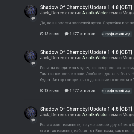
Shadow Of Chernobyl Update 1.4.8 [ОБТ]
Jack_Derren
ответил
AziatkaVictor
тема в
Моды 
Да, но и новости посвежей чутка. Оружейка вот по
13 июля
1 477 ответов
графический мод
Shadow Of Chernobyl Update 1.4.8 [ОБТ]
Jack_Derren
ответил
AziatkaVictor
тема в
Моды 
Если вы следите за модом, то наверное так же ви
Там так же новые сюжет/события должны быть. Н
будет. Автор говорил, что даж какие то квесты в 
13 июля
1 477 ответов
графический мод
Shadow Of Chernobyl Update 1.4.8 [ОБТ]
Jack_Derren
ответил
AziatkaVictor
тема в
Моды 
Если сюжет изменять, то уже совсем другой мод б
его и так изменят, избавят от Въетнама, как я пон