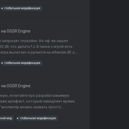
глобальная модификация
на OGSR Engine
е запускает спокойно. Из оф. вк нашел
2.dll, что делать?⚠️ В папке с игрой есть
гра вылетает и ругается на xrRender.dll:⚠️...
глобальная модификация
на OGSR Engine
упную, почитайте про разрабатываемую
 Даже артефакт, который замедляет время,
Ганслингер можно назвать просто...
ский мод
глобальная модификация