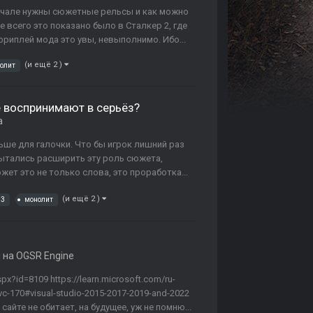
начале нужны сюжетные рельсы и как можно
 всего это показано было в Сталкер 2, где
фриплей мода это увы, невыполнимо. Ибо...
(и ещё 2 )
олит
 воспринимают в серьёз?
а
ше для галочки. Что бы игрок лишний раз
пытались расширить эту роль сюжета,
ет это не только слова, это проработка...
(и ещё 2 )
.3
монолит
на OGSR Engine
px?id=8109 https://learn.microsoft.com/ru-
vc-170#visual-studio-2015-2017-2019-and-2022
айте не обитает, на будущее, уж не помню...