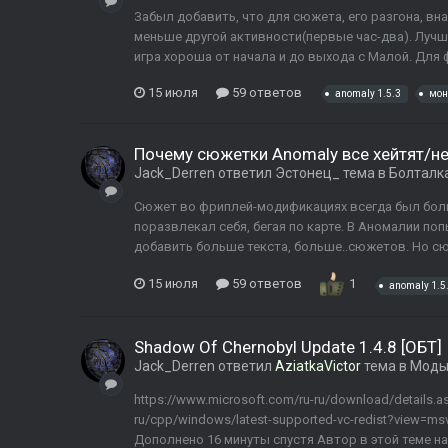
Забыл добавить, что для сюжета, его разгона, в
меньше другой активности(первые час-два). Лучше
игра хороша от начала и до выхода с Малой. Для 
15 июля
59 ответов
anomaly 1.5.3
мон
Почему сюжетки Anomaly все хейтят/не
Jack_Derren
ответил
Эстонец_
тема в
Болталк
Сюжет во фриплей-модификациях всегда был боль
поразвлекал себя, бегая по карте. В Аномалии по
добавить больше текста, больше..сюжетов. Но сюж
15 июля
59 ответов
1
anomaly 1.5
Shadow Of Chernobyl Update 1.4.8 [ОБТ]
Jack_Derren
ответил
AziatkaVictor
тема в
Моды 
https://www.microsoft.com/ru-ru/download/details.as
ru/cpp/windows/latest-supported-vc-redist?view=ms
Дополнено 16 минуты спустя Автор в этой теме на с