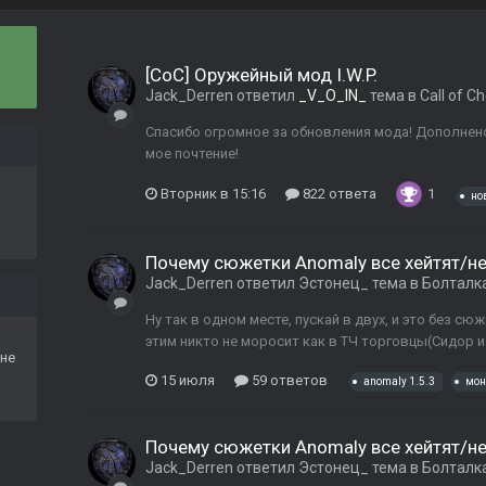
[CoC] Оружейный мод I.W.P.
Jack_Derren
ответил
_V_O_IN_
тема в
Call of C
Спасибо огромное за обновления мода! Дополнен
мое почтение!
Вторник в 15:16
822 ответа
1
но
Почему сюжетки Anomaly все хейтят/не
Jack_Derren
ответил
Эстонец_
тема в
Болталк
Ну так в одном месте, пускай в двух, и это без с
этим никто не моросит как в ТЧ торговцы(Сидор и
не
15 июля
59 ответов
anomaly 1.5.3
мон
Почему сюжетки Anomaly все хейтят/не
Jack_Derren
ответил
Эстонец_
тема в
Болталк