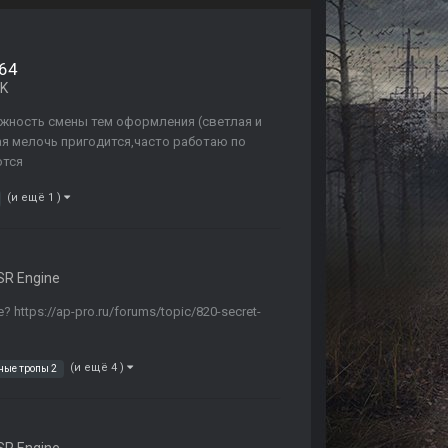
х64
DK
жность смены тем оформления (светлая и
ая мелочь пригодится,часто работаю по
ются
(и ещё 1 )
R Engine
https://ap-pro.ru/forums/topic/820-secret-
(и ещё 4 )
ные тропы 2