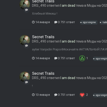
Secret Trails
DRS_490
ответил
I am dead
тема в
Моды на OGS
Хлебный Мякиш !
14 января
3 751 ответ
ogsr engine
тай
Secret Trails
DRS_490
ответил
I am dead
тема в
Моды на OGS
ay6er Vanjadin Prapor84скачайте АКТУАЛЬНЫЙ ЛАУ
14 января
3 751 ответ
1
ogsr engi
Secret Trails
DRS_490
ответил
I am dead
тема в
Моды на OGS
!
13 января
3 751 ответ
2
ogsr engi