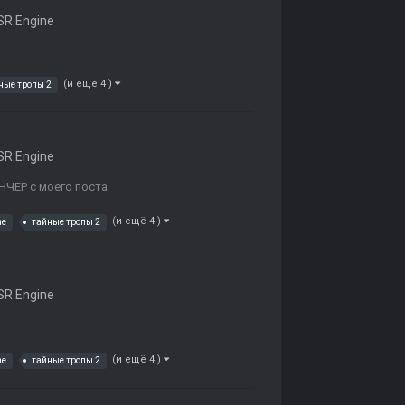
R Engine
(и ещё 4 )
ные тропы 2
R Engine
НЧЕР с моего поста
(и ещё 4 )
ne
тайные тропы 2
R Engine
(и ещё 4 )
ne
тайные тропы 2