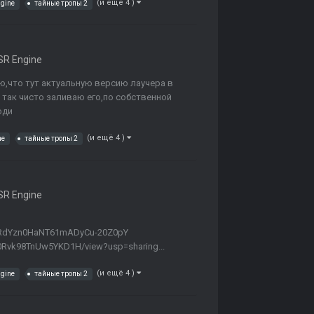
(и ещё 4 )
ngine
тайные тропы 2
R Engine
аю,что тут актуальную версию лаучера в
 так чисто заливаю его,по собственной
юди
(и ещё 4 )
ne
тайные тропы 2
R Engine
2aRdYzn0HaNT61mADyCu-20Z0pY
P0Rvk98TnUw5YKD1H/view?usp=sharing...
(и ещё 4 )
ngine
тайные тропы 2