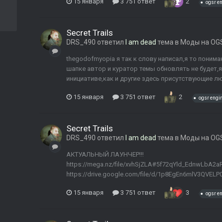
15 января
3 751 ответ
2
ogsr e
Secret Trails
DRS_490
ответил
I am dead
тема в
Моды на OGS
thegodofmyopia я так к слову написал,я то поним
шапке автор и куратор темы обновлять не будет,я
инициативе,как и другие здесь присутствующие л
15 января
3 751 ответ
2
ogsr engi
Secret Trails
DRS_490
ответил
I am dead
тема в
Моды на OGS
АКТУАЛЬНЫЙ ЛАУНЧЕР!!!
https://mega.nz/file/xvhSjZLA#5f72qYld_EdnwLbA
https://drive.google.com/file/d/1p8EgEn6mlV3QVEL
15 января
3 751 ответ
3
ogsr e