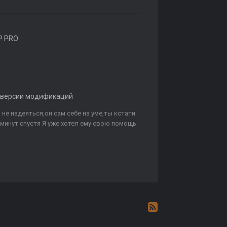
P PRO
 версии модификаций
не надеяться,он сам себе на уме,ты кстати
минут спустя Я уже хотел ему свою помощь