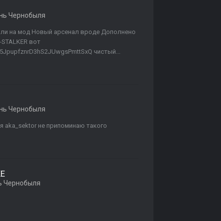
нь Чернобыля
сили на мод Новый арсенал вроде Дополнено
R-STALKER вот
85JpupfznrD3hS2JUwgsPmttSxQ чистый...
нь Чернобыля
я aka_sektor не припоминаю такого
KE
ь Чернобыля