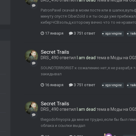
DRS_490
ответил
I am dead
тема в
Моды на OGS
PatronPavel скачай в моем посте или в шапке,ву
минуту спустя CiberZold о и ты сюда уже прибежа
киберЧСВзольд,которому вечно что то не нравится
17 января
3 751 ответ
ogsr engine
тай
Secret Trails
DRS_490
ответил
I am dead
тема в
Моды на OGS
SOUNDTERRORIST к сожалению нет,я не разраб,я т
закидывал
16 января
3 751 ответ
ogsr engine
тай
Secret Trails
DRS_490
ответил
I am dead
тема в
Моды на OGS
thegodofmyopia да мне не трудно,если бы был гемо
облака и ссылки выдал