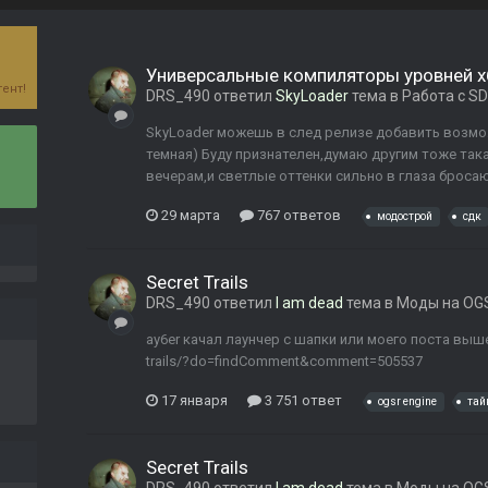
Универсальные компиляторы уровней 
ент!
DRS_490
ответил
SkyLoader
тема в
Работа с S
SkyLoader можешь в след релизе добавить возмо
темная) Буду признателен,думаю другим тоже так
вечерам,и светлые оттенки сильно в глаза броса
29 марта
767 ответов
модострой
сдк
Secret Trails
DRS_490
ответил
I am dead
тема в
Моды на OGS
ay6er качал лаунчер с шапки или моего поста выше? 
trails/?do=findComment&comment=505537
17 января
3 751 ответ
ogsr engine
тай
Secret Trails