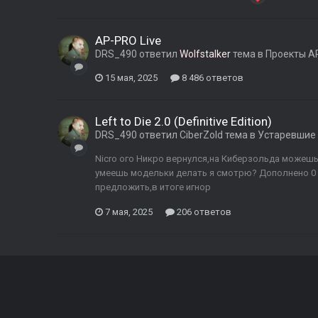
AP-PRO Live
DRS_490
ответил
Wolfstalker
тема в
Проекты A
15 мая, 2025
8 486 ответов
Left to Die 2.0 (Definitive Edition)
DRS_490
ответил
CiberZold
тема в
Устаревшие
Nicro ого Никро вернулся,на Киберзольда можешь 
умеешь модельки делать я смотрю? Дополнено 0 
предложить,в итоге игнор
7 мая, 2025
206 ответов