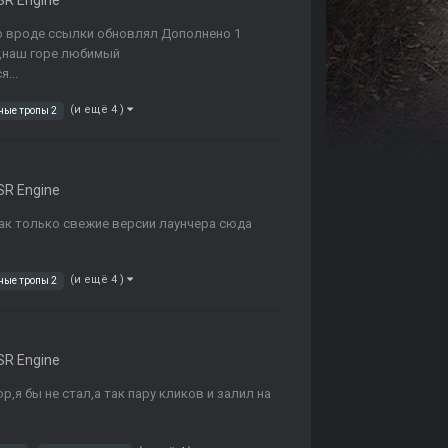
R Engine
льф вроде ссылки обновлял Дополнено 1
л,наш горе любимый
...
(и ещё 4 )
ные тропы 2
R Engine
ак только свежие версии лаунчера сюда
(и ещё 4 )
ные тропы 2
R Engine
р,я бы не стал,а так пару кликов и залил на