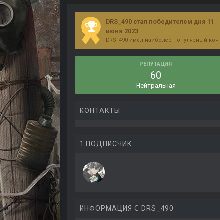
DRS_490 стал победителем дня 11
июня 2023
DRS_490 имел наиболее популярный конт
РЕПУТАЦИЯ
60
Нейтральная
КОНТАКТЫ
1 ПОДПИСЧИК
ИНФОРМАЦИЯ О DRS_490