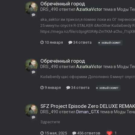
Обречённый город
DRS_490
ответил
AziatkaVictor
тема в
Моды Те
aka_sektor хм прикол,я помню локи из ОГ перено
25 минуты спустя R-STALKER dAnOther Kudaiberdy 
https://mega.nz/file/o3pigRSR#pZmTKM-aCho_f1qX
10 января
34 ответа
новый сюжет
Обречённый город
DRS_490
ответил
AziatkaVictor
тема в
Моды Те
Kudaiberdy щас оформим Дополнено 0 минут спуст
9 января
34 ответа
новый сюжет
SFZ Project Episode Zero DELUXE REMA
DRS_490
ответил
Diman_GTX
тема в
Моды Тен
Здрастите
15 мая, 2025
456 ответов
1