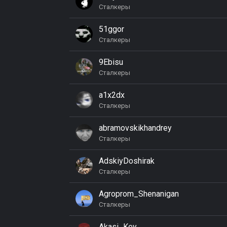
Сталкеры
51ggor
Сталкеры
9Ebisu
Сталкеры
a1x2dx
Сталкеры
abramovskikhandrey
Сталкеры
AdskiyDoshirak
Сталкеры
Agroprom_Shenanigan
Сталкеры
Akasi_Key