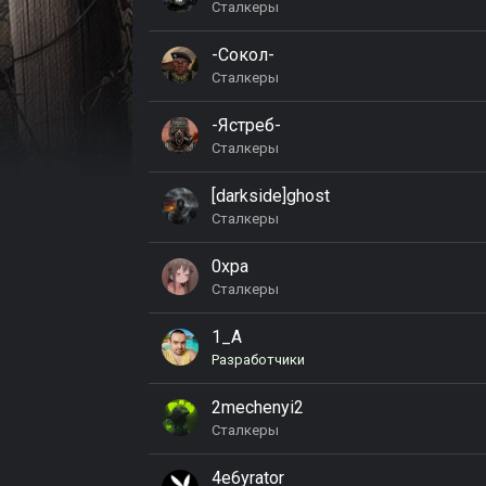
Сталкеры
-Сокол-
Сталкеры
-Ястреб-
Сталкеры
[darkside]ghost
Сталкеры
0хра
Сталкеры
1_A
Разработчики
2mechenyi2
Сталкеры
4e6yrator