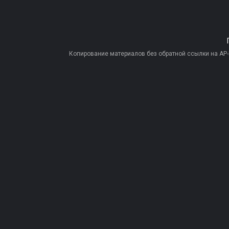
Копирование материалов без обратной ссылки на AP-PR