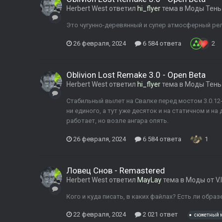
Herbert West
ответил
hi_flyer
тема в
Моды Тень
Это чугунно-деревянный и супер атмосферный рел
26 февраля, 2024
6 584 ответа
2
Oblivion Lost Remake 3.0 - Open Beta
Herbert West
ответил
hi_flyer
тема в
Моды Тень
Стабильный вылет на Свалке перед мостом 3.0.12-
ни единого, а тут уже десяток и на статичном и н
работает, но возле ангара опять.
26 февраля, 2024
6 584 ответа
1
Ловец Снов - Remastered
Herbert West
ответил
MayLay
тема в
Моды от V.I
Кого и куда писать, в каких файлах? Есть ли обра
22 февраля, 2024
2 021 ответ
сюжетный 