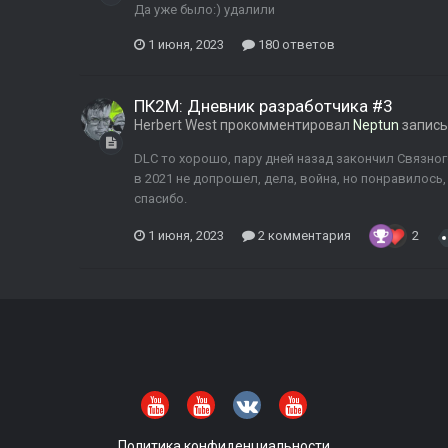
Да уже было:) удалили
1 июня, 2023
180 ответов
ПК2М: Дневник разработчика #3
Herbert West
прокомментировал
Neptun
запись
DLC то хорошо, пару дней назад закончил Связног
в 2021 не допрошел, дела, война, но понравилось
спасибо.
1 июня, 2023
2 комментария
2
Политика конфиденциальности