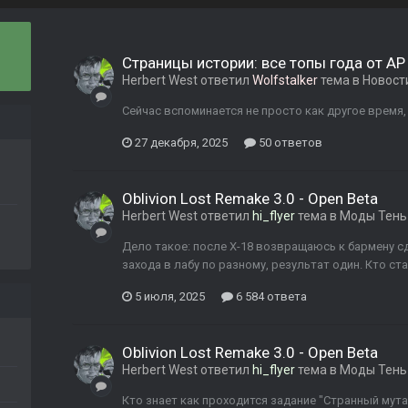
Страницы истории: все топы года от A
Herbert West
ответил
Wolfstalker
тема в
Новост
Сейчас вспоминается не просто как другое время, 
27 декабря, 2025
50 ответов
Oblivion Lost Remake 3.0 - Open Beta
Herbert West
ответил
hi_flyer
тема в
Моды Тень
Дело такое: после Х-18 возвращаюсь к бармену сда
захода в лабу по разному, результат один. Кто ст
5 июля, 2025
6 584 ответа
Oblivion Lost Remake 3.0 - Open Beta
Herbert West
ответил
hi_flyer
тема в
Моды Тень
Кто знает как проходится задание "Странный мута