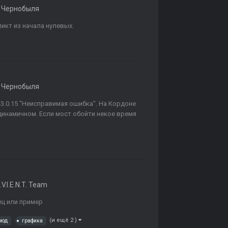
 Чернобыля
икт из начала нулевых.
 Чернобыля
3.0.15 "Неисправимая ошибка". На Кордоне
а динамичном. Если мост обойти некое время
.V.I.E.N.T. Team
зец или пример
(и ещё 2 )
мод
графика