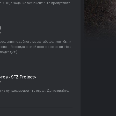
X-18, а задание все висит. Что пропустил?
!
и
что решения подобного масштаба должны были
ия. ...Я покидаю свой пост с тревогой. Но и
 подходит:)
ов «SFZ Project»
и
ин из лучших модов что играл. Допиливайте.