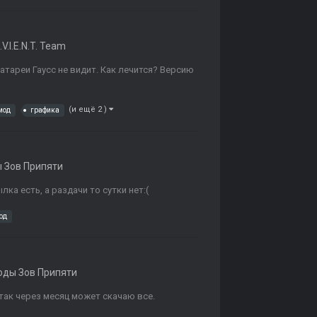
.V.I.E.N.T. Team
атареи Гаусс не видит. Как лечится? Версию
(и ещё 2 )
мод
графика
 Зов Припяти
ка есть, а раздачи то сутки нет:(
од
ды Зов Припяти
 так через месяц может скачаю все.