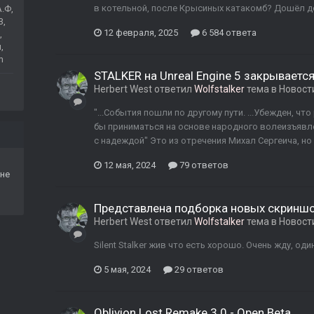
в котельной, после Крысиных катакомб? Дошёл до 
А.Ф,
3,
12 февраля, 2025
6 584 ответа
,
,
m
STALKER на Unreal Engine 5 закрывается
Herbert West
ответил
Wolfstalker
тема в
Новост
"...События пошли по другому пути. ...Убежден, 
бы приниматься на основе народного волеизъявлен
с надеждой" Это из отречения Михал Сергеича, но
12 мая, 2024
79 ответов
не
Представлена подборка новых скриншот
Herbert West
ответил
Wolfstalker
тема в
Новост
Silent Stalker жив что есть хорошо. Очень жду, од
5 мая, 2024
29 ответов
Oblivion Lost Remake 3.0 - Open Beta