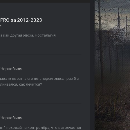
P PRO за 2012-2023
и
а как другая эпоха. Ностальгия
 Чернобыля
вать квест, а его нет, переигрывал раз 5 с
алкивался, как лечится?
 Чернобыля
нт" похожий на контролёра, что встречается