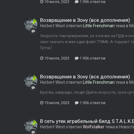
19 июля, 2023
1 956 ответов
Возвращение в Зону (все дополнения)
Herbert West
ответил
Little Frenchman
тема в
Мо
Скорость там прекрасная, но я качаю на ПДА и пос
смог скачать в мае один файл 770Mb. А торрент та
Гугла:(
19 июля, 2023
1 956 ответов
Возвращение в Зону (все дополнения)
Herbert West
ответил
Little Frenchman
тема в
Мо
Братва, камрады, люди! Дайте скорости, трое суто
19 июля, 2023
1 956 ответов
В сеть утек играбельный билд S.T.A.L.K
Herbert West
ответил
Wolfstalker
тема в
Новост