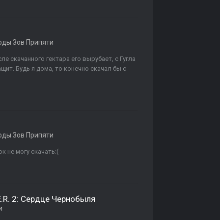
ды Зов Припяти
ле скачанного гектара его вырубает, с Гугла
щит. Будь я дома, то конечно скачал бы с
ды Зов Припяти
к не могу скачать:(
.E.R. 2: Сердце Чернобыля
и