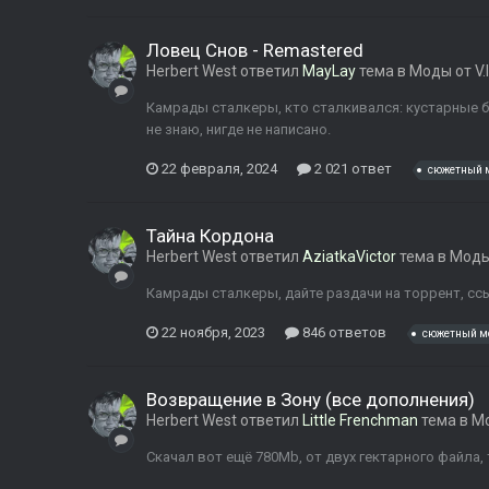
Ловец Снов - Remastered
Herbert West
ответил
MayLay
тема в
Моды от V.I
Камрады сталкеры, кто сталкивался: кустарные б
не знаю, нигде не написано.
22 февраля, 2024
2 021 ответ
сюжетный 
Тайна Кордона
Herbert West
ответил
AziatkaVictor
тема в
Моды
Камрады сталкеры, дайте раздачи на торрент, ссыл
22 ноября, 2023
846 ответов
сюжетный м
Возвращение в Зону (все дополнения)
Herbert West
ответил
Little Frenchman
тема в
Мо
Скачал вот ещё 780Mb, от двух гектарного файла,