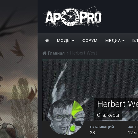
МОДЫ
ФОРУМ
МЕДИА
Б
Herbert West
Главная
Herbert W
Сталкеры
ПУБЛИКАЦИЙ
ЗАРЕ
28
12 я