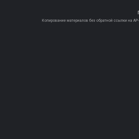
Копирование материалов без обратной ссылки на AP-PR