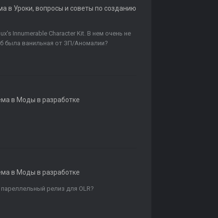
ма в
Уроки, вопросы и советы по созданию
s Innumerable Character Kit. В нем очень не
тоб была ванильная от ЗП/Аномалии?
ема в
Моды в разработке
ема в
Моды в разработке
т пареллельный релиз для OLR?