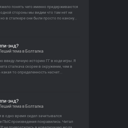
тяжело понять чего именно придерживаются
 одной стороны мы видим что там нет ни
 но в сталкере они были просто по канону...
ппи-энд?
 Леший
тема в
Болталка
 ввиду личную историю ГГ в ходе игры. Я
ета сталкача скорее в окружении, чем в
 какая то определенность насчет...
ппи-энд?
 Леший
тема в
Болталка
 я в одно время сидел зачитывался
е ПЫС произведения понравились. Читал
ЕР не превратились в новелизацию мода...