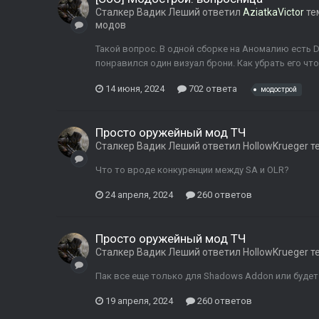
Сталкер Вадик Леший
ответил
AziatkaVictor
те
модов
Такой вопрос. В одной сборке на Аномалию есть Dux'
понравилcя один визуал брони. Как убрать его ч
14 июня, 2024
702 ответа
модострой
Просто оружейный мод ТЧ
Сталкер Вадик Леший
ответил
HollowKrueger
т
Что то вроде конкуренции между SA и OLR?
24 апреля, 2024
260 ответов
Просто оружейный мод ТЧ
Сталкер Вадик Леший
ответил
HollowKrueger
т
Пак все еще только для Shadows Addon или буде
19 апреля, 2024
260 ответов