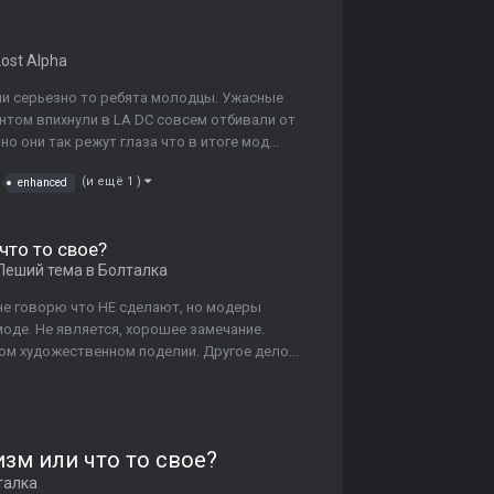
Lost Alpha
сли серьезно то ребята молодцы. Ужасные
нтом впихнули в LA DC совсем отбивали от
 они так режут глаза что в итоге мод...
(и ещё 1 )
enhanced
что то свое?
 Леший
тема в
Болталка
Я не говорю что НЕ сделают, но модеры
оде. Не является, хорошее замечание.
ом художественном поделии. Другое дело...
зм или что то свое?
талка