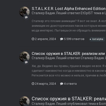
S.T.A.L.K.E.R. Lost Alpha Enhanced Edition
Сталкер Вадик Леший
ответил
EtOpIST
тема в
Сталкер это плохие анимации? Я вот не знал. А е
анимации из доисторических паков которые моме
мода инетерес. Пытаешься не обращать внимание но
2 апреля, 2024
5 599 ответов
lost alpha
Список оружия в STALKER: реализм или 
Сталкер Вадик Леший
ответил
Сталкер Вадик
Хм, да. Видимо вы правы, пушки в видео не все. 
сделают наизвестно когда и неизвестно в каком м
Ретконится все что можно и нельзя, причем в люб
24 марта, 2024
4 ответа
Список оружия в STALKER: реали
Сталкер Вадик Леший
опубликовал тема в
Бол