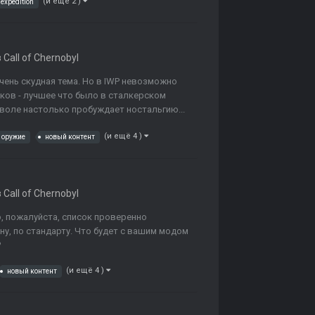
(и ещё 2 )
expedition
в
Call of Chernobyl
чень скудная тема. Но в IWP невозможно
ков - лучшее что было в сталкерском
тволе настолько пробуждает ностальгию...
(и ещё 4 )
 оружие
новый контент
в
Call of Chernobyl
о, пожалуйста, список проверенно
ну, по стандарту. Что будет с вашим модом
?
(и ещё 4 )
новый контент