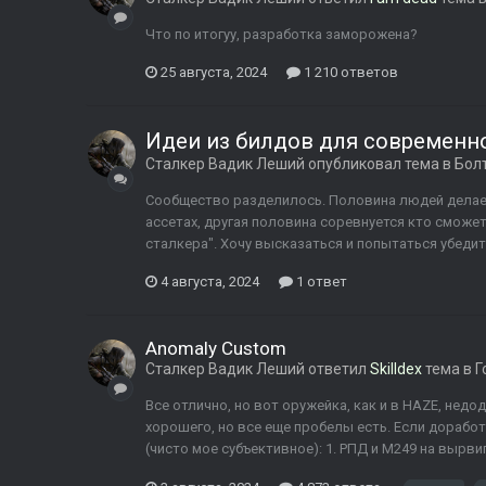
Что по итогуу, разработка заморожена?
25 августа, 2024
1 210 ответов
Идеи из билдов для современно
Сталкер Вадик Леший
опубликовал тема в
Бол
Сообщество разделилось. Половина людей делае
ассетах, другая половина соревнуется кто сможе
сталкера". Хочу высказаться и попытаться убедит
4 августа, 2024
1 ответ
Anomaly Custom
Сталкер Вадик Леший
ответил
Skilldex
тема в
Г
Все отлично, но вот оружейка, как и в HAZE, нед
хорошего, но все еще пробелы есть. Если доработ
(чисто мое субъективное): 1. РПД и M249 на вырви