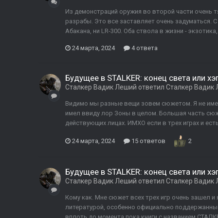
Из демонстраций оружия во второй части очень 
разрабы. Это все заставляет очень задуматься. С
Абакана, ни LR-300. Оба ствола в жизни - экзотика,
24 марта, 2024
4 ответа
Будущее в STALKER: конец света или хэ
Сталкер Вадик Леший
ответил
Сталкер Вадик
Видимо мы разные вещи зовем сюжетом. Я не имею
имел ввиду лор Зоны в целом. Большая часть сюж
действующих лицах. ИМХО если в трех играх и есть
24 марта, 2024
15 ответов
2
Будущее в STALKER: конец света или хэ
Сталкер Вадик Леший
ответил
Сталкер Вадик
Кому как. Мне сюжет всех трех игр очень зашел и
литературой, особенно официально поддержанны
вплоть до момента пока книги с названием СТАЛК