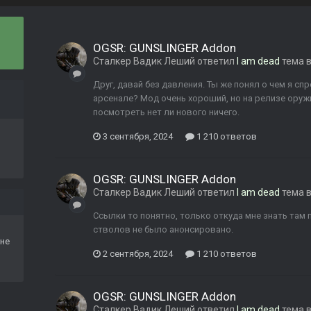
OGSR: GUNSLINGER Addon
Сталкер Вадик Леший
ответил
I am dead
тема 
Друг, давай без давления. Ты же понял о чем я сп
арсенале? Мод очень хороший, но на релизе оруж
посмотреть нет ли нового ничего.
3 сентября, 2024
1 210 ответов
OGSR: GUNSLINGER Addon
Сталкер Вадик Леший
ответил
I am dead
тема 
Ссылки то понятно, только откуда мне знать там 
стволов не было анонсировано.
не
2 сентября, 2024
1 210 ответов
OGSR: GUNSLINGER Addon
Сталкер Вадик Леший
ответил
I am dead
тема 