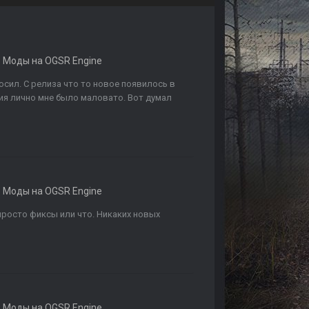
в
Моды на OGSR Engine
росил. С релиза что то новое появилось в
ия лично мне было маловато. Вот думал
в
Моды на OGSR Engine
просто фиксы или что. Никаких новых
в
Моды на OGSR Engine