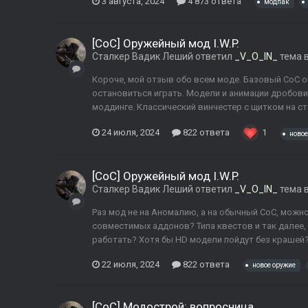
3 августа, 2024
4 873 ответа
модпак
[CoC] Оружейный мод I.W.P.
Сталкер Вадик Леший
ответил
_V_O_IN_
тема 
Короче, мой отзыв обо всем моде. Базовый CoC о
остановиться играть. Модели и анимации дробови
моддинге. Классический винчестер с щитком на с
24 июля, 2024
822 ответа
1
новое
[CoC] Оружейный мод I.W.P.
Сталкер Вадик Леший
ответил
_V_O_IN_
тема 
Раз мод не на Аномалию, а на обычный CoC, можн
совместимых аддонов? Типа квестов и так далее, 
работать? Хотя бы HD модели пойдут без крашей
22 июля, 2024
822 ответа
новое оружие
[CoС] Модострой: вопросница