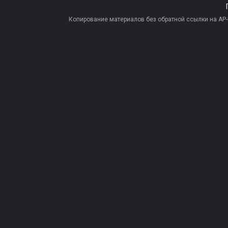
Копирование материалов без обратной ссылки на AP-PR