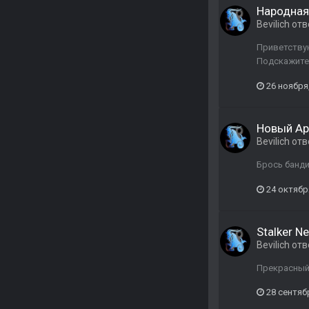
Народная
Bevilich
отв
Приветствую
Подскажите.
26 ноября
Новый Ар
Bevilich
отв
Брось банди
24 октябр
Stalker N
Bevilich
отв
Прекрасный
28 сентяб