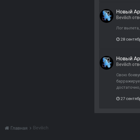
Новый Ар
Bevilich
отв
Лог вылета,
28 сентяб
Новый Ар
Bevilich
отв
Свою боевую
барражирует
достаточно,
27 сентяб
Bevilich
Главная