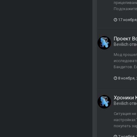
прицеливани
Подскажите
17 ноября
Проект В
Bevilich
отв
Мод прошел 
исследовать
Бандитов. Е
8 ноября,
Хроники 
Bevilich
отв
Ситуация не
настройках 
покупать за
7 ноября,