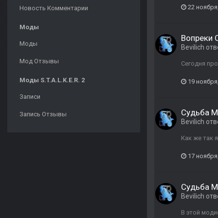
22 ноября
Новость Комментарии
Моды
Вопреки 
Моды
Bevilich
отв
Мод Отзывы
Сегодня про
Моды S.T.A.L.K.E.R. 2
19 ноября
Записи
Судьба М
Запись Отзывы
Bevilich
отв
Как же так 
17 ноября
Судьба М
Bevilich
отв
В этой мод