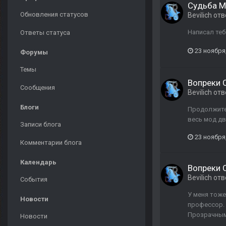
Судьба М
Обновления статусов
Bevilich
отв
Написал теб
Ответы статуса
23 ноября
Форумы
Темы
Вопреки 
Сообщения
Bevilich
отв
Блоги
Продолжител
весь мод дв
Записи блога
23 ноября
Комментарии блога
Календарь
Вопреки 
Bevilich
отв
События
У меня тоже
Новости
профессор. 
Прозрачным 
Новости