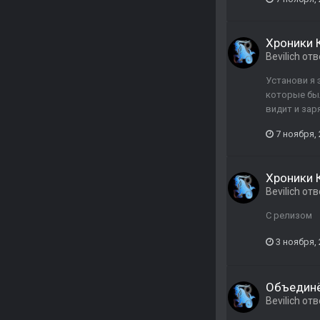
Хроники 
Bevilich
отв
Установи я 
которые был
видит и зар
7 ноября,
Хроники 
Bevilich
отв
C релизом
3 ноября,
Объединё
Bevilich
отв