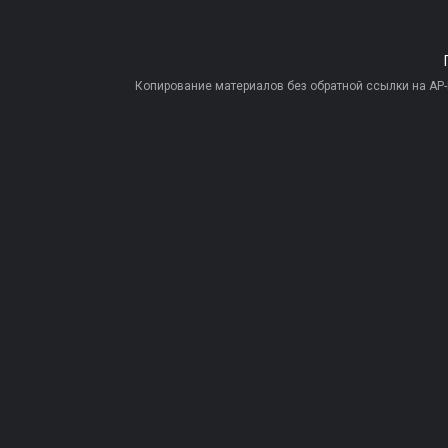
Копирование материалов без обратной ссылки на AP-PR