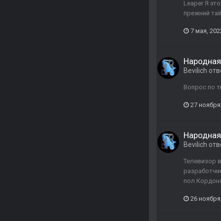
Leaper Я эт
прежний тай
7 мая, 202
Народная
Bevilich
отв
Вопрос по т
27 ноября
Народная
Bevilich
отв
Телевизор в
разработчик
пол Кордона
26 ноября