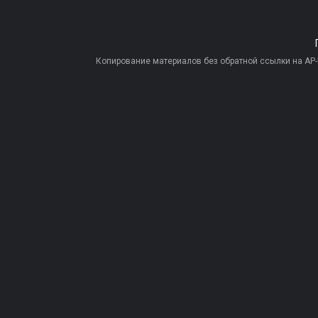
Копирование материалов без обратной ссылки на AP-PR