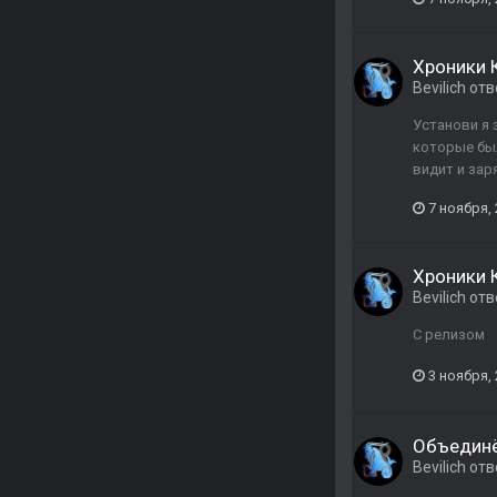
Хроники 
Bevilich
отв
Установи я 
которые был
видит и зар
7 ноября,
Хроники 
Bevilich
отв
C релизом
3 ноября,
Объединё
Bevilich
отв