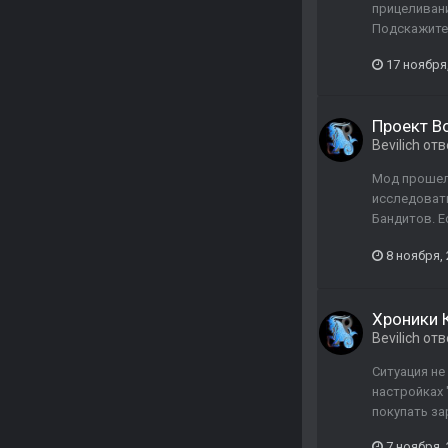
прицеливани
Подскажите
17 ноября
Проект В
Bevilich
отв
Мод прошел 
исследовать
Бандитов. Е
8 ноября,
Хроники 
Bevilich
отв
Ситуация не
настройках 
покупать за
7 ноября,