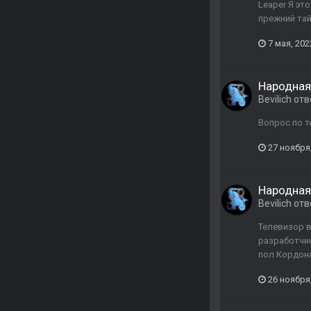
Leaper Я эт
прежний тай
7 мая, 202
Народная
Bevilich
отв
Вопрос по т
27 ноября
Народная
Bevilich
отв
Телевизор в
разработчик
пол Кордона
26 ноября