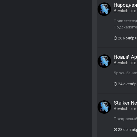
Народная
Bevilich
отв
Приветствую
Подскажите.
26 ноября
Новый Ар
Bevilich
отв
Брось банди
24 октябр
Stalker N
Bevilich
отв
Прекрасный
28 сентяб