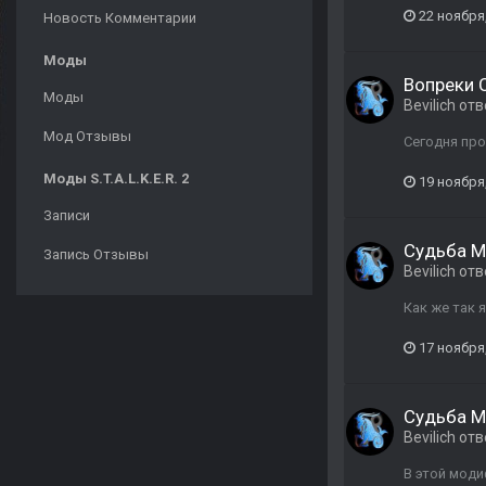
22 ноября
Новость Комментарии
Моды
Вопреки 
Моды
Bevilich
отв
Мод Отзывы
Сегодня про
Моды S.T.A.L.K.E.R. 2
19 ноября
Записи
Судьба М
Запись Отзывы
Bevilich
отв
Как же так 
17 ноября
Судьба М
Bevilich
отв
В этой мод