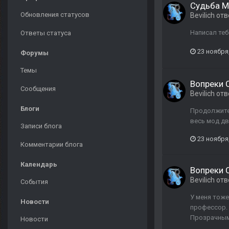
Судьба М
Обновления статусов
Bevilich
отв
Написал теб
Ответы статуса
23 ноября
Форумы
Темы
Вопреки 
Сообщения
Bevilich
отв
Блоги
Продолжител
весь мод дв
Записи блога
23 ноября
Комментарии блога
Календарь
Вопреки 
Bevilich
отв
События
У меня тоже
Новости
профессор. 
Прозрачным 
Новости