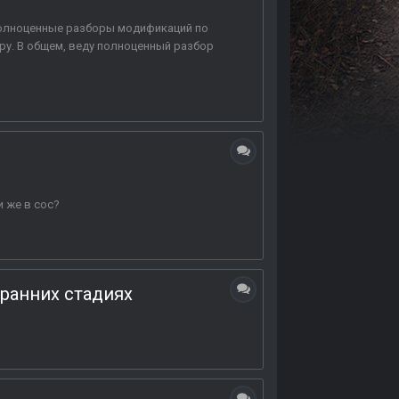
 полноценные разборы модификаций по
ру. В общем, веду полноценный разбор
и же в coc?
 ранних стадиях