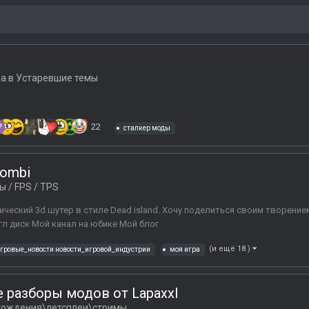
а в
Устаревшие темы
22
сталкер моды
zombi
 / FPS / TPS
сический 3d шутер в стиле Dead island. Хочу поделиться своим творение
гл диск Мой канал на юбике Мой блог
(и ещё 18 )
гровые_новости новости_игровой_индустрии
моя игра
 разборы модов от Lapaxxl
хождения\летсплеи\стримы