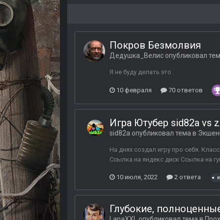
Покров Безмолвия
Дедушка_Велис
опубликовал тем
Я не буду делать это .
10 февраля
70 ответов
Игра Ютубер sid82a vs 
sid82a
опубликовал тема в
Экшены
На днях создал игру про себя. Клас
Ссылка на яндекс диск Ссылка на гу
10 июля, 2022
2 ответа
и
Глубокие, полноценные
LapaXXL
опубликовал тема в
Про