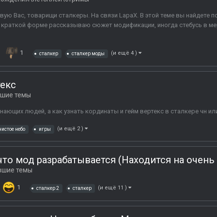
вую Вас, товарищи сталкеры. На связи LapaX. В этой теме вы найдете
 краткой форме рассказываю сюжет модификации, иногда стебусь в ме
1
(и ещё 4 )
сталкер
сталкер моды
текс
вшие темы
 знающих людей, а как узнать кординаты и гейм вертекс в сталкере чн ил
(и ещё 2 )
чистое небо
игры
то мод разрабатывается (Находится на очень
вшие темы
1
(и ещё 11 )
сталкер 2
сталкер