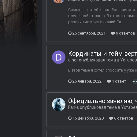
Ссылка на ютуб-канал Яро приветст
вселенной сталкер. В относительно
различных модификаций. Та...
26 сентября, 2021
9 ответов
Кординаты и гейм вер
diner
опубликовал тема в
Устаре
В этой теме я хотел спросить у уже
26 января, 2022
1 ответ
Официально заявляю, ч
Fan-s
опубликовал тема в
Устаре
15 декабря, 2020
6 ответов