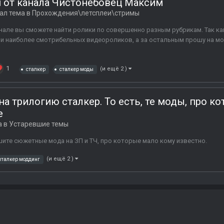
 от канала Чистонебовец Максим
ал тема в
Прохождения\летсплеи\стримы
але вы сможете найти ролики по совершенно разным рубрикам. Так как 
и наиболее смотрибельных видеороликов, а за остальным прошу на мой
1
(и ещё 2 )
сталкер
сталкер моды
 трилогию сталкер. То есть, те моды, про ко
е
а в
Устаревшие темы
ишите сюжетные мода на ЗП и ТЧ, про которые мало кому известно.
(и ещё 2 )
италкер моддинг