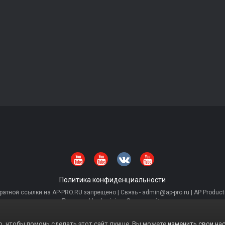
Политика конфиденциальности
тной ссылки на AP-PRO.RU запрещено | Связь - admin@ap-pro.ru | AP Producti
Powered by Invision Community
, чтобы помочь сделать этот сайт лучше. Вы можете
изменить свои нас