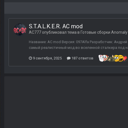
S.T.A.L.K.E.R. AC mod
AC777
опубликовал тема в
Готовые сборки Anomaly
Название: AC mod Версия: 097Alfa Разработчик: Андре
самый реалистичный мод во вселенной сталкера под на
9 сентября, 2025
187 ответов