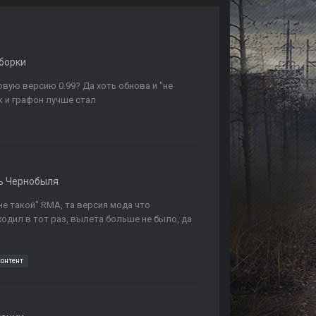
борки
вую версию 0.99? Да хоть обнова и "не
к и графон лучше стал
ь Чернобыля
"не такой" RMA, та версия мода что
ходил в тот раз, вылета больше не было, да
контент