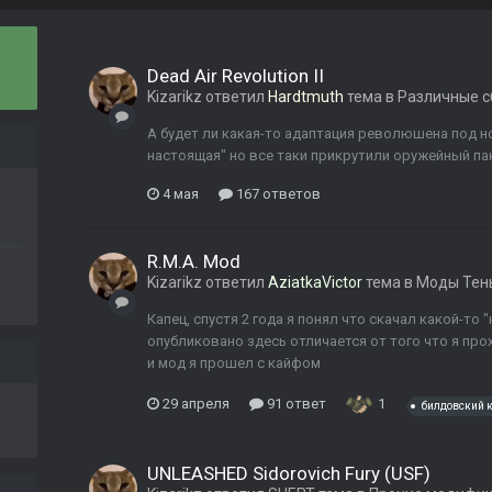
Dead Air Revolution II
Kizarikz
ответил
Hardtmuth
тема в
Различные с
А будет ли какая-то адаптация революшена под но
настоящая" но все таки прикрутили оружейный па
4 мая
167 ответов
R.M.A. Mod
Kizarikz
ответил
AziatkaVictor
тема в
Моды Тен
Капец, спустя 2 года я понял что скачал какой-то 
опубликовано здесь отличается от того что я про
и мод я прошел с кайфом
29 апреля
91 ответ
1
билдовский 
UNLEASHED Sidorovich Fury (USF)