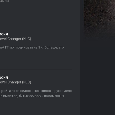
кации
рсия
evel Changer (NLC)
ей ГГ мог поднимать на 1 кг больше, это
рсия
evel Changer (NLC)
пройти из за недостатка скилла, другое дело
 за вылетов, битых сейвов и поломанных