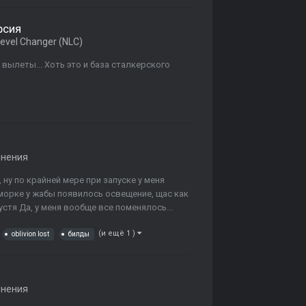
рсия
evel Changer (NLC)
вылеты... Хоть это и база сталкерского
лнения
ну по крайней мере при запуске у меня
морке у жабы появилось освещение, щас как
тя Да, у меня вообще все поменялось...
(и ещё 1 )
oblivion lost
билды
лнения