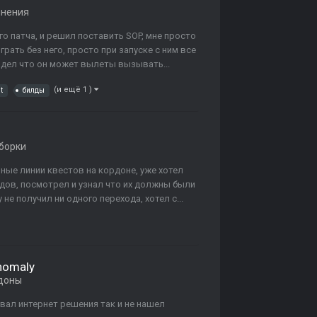
лнения
о патча, и решил поставить SOP, мне просто
рать без него, просто при запуске с ним все
видел что он может вылеты вызывать...
(и ещё 1 )
t
билды
борки
ые линии квестов на кордоне, уже хотел
одов, посмотрел и узнал что их должны были
е получил ни одного перехода, хотел с...
Anomaly
доны
вал интернет решения так и не нашел