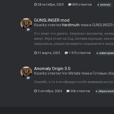
28 октября, 2025
859 ответов
anomaly
GUNSLINGER mod
Kizarikz
ответил
Hardtmuth
тема в
GUNSLINGER 
Кто знает что делать. Запускаю ганслингер, начина
минут. Игра стоит на Ссд, система хорошая, она и 
запускаюсь, решил проверить сохранился и загрузи
31 марта, 2025
1 975 ответов
новое оружи
Anomaly Origin 3.0
Kizarikz
ответил
Vor Metalla
тема в
Готовые сбо
Спасибо, а то я не обращал особо внимание на эту
5 октября, 2024
306 ответов
сборка anom