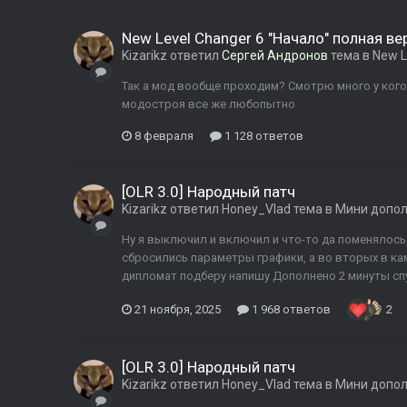
New Level Changer 6 "Начало" полная ве
Kizarikz
ответил
Сергей Андронов
тема в
New L
Так а мод вообще проходим? Смотрю много у кого 
модостроя все же любопытно
8 февраля
1 128 ответов
[OLR 3.0] Народный патч
Kizarikz
ответил
Honey_Vlad
тема в
Мини допо
Ну я выключил и включил и что-то да поменялось, 
сбросились параметры графики, а во вторых в ка
дипломат подберу напишу Дополнено 2 минуты спус
21 ноября, 2025
1 968 ответов
2
[OLR 3.0] Народный патч
Kizarikz
ответил
Honey_Vlad
тема в
Мини допо