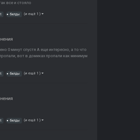
так все и стояло
(и ещё 1 )
t
билды
лнения
но 0 минут спустя А еще интересно, а то что
пропали, вот в домиках пропали как минимум
(и ещё 1 )
t
билды
лнения
(и ещё 1 )
t
билды