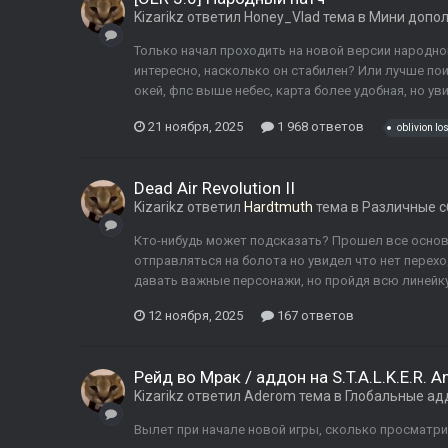
Kizarikz
ответил
Honey_Vlad
тема в
Мини допо
Только начал проходить на новой версии народног
интересно, насколько он стабилен? Или лучше поиг
окей, фпс выше небес, карта более удобная, но у
21 ноября, 2025
1 968 ответов
oblivion los
Dead Air Revolution II
Kizarikz
ответил
Hardtmuth
тема в
Различные с
Кто-нибудь может подсказать? Прошел все основн
отправляться на болота но увидел что нет перех
давать важные персонажи, но пройдя всю линейку н
12 ноября, 2025
167 ответов
Рейд во Мрак / аддон на S.T.A.L.K.E.R. 
Kizarikz
ответил
Aderom
тема в
Глобальные ад
Вылет при начале новой игры, сколько просматри