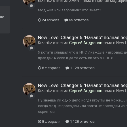
Kizarikz
ответил
SHERT
тема в
Прочие модифи
Мод жив или заброшен? Кто знает?
не
24 апреля
65 ответов
New Level Changer 6 "Начало" полная ве
Kizarikz
ответил
Сергей Андронов
тема в
New L
Я кстати слышал что в НЛС 7 каждые 7 игровых дн
правда? А если и да то есть ли это в НЛС 6
8 февраля
1 128 ответов
New Level Changer 6 "Начало" полная ве
Kizarikz
ответил
Сергей Андронов
тема в
New L
Ну знаешь ли одно дело когда игру ты не можешь 
когда мод не проходим или почти не проходим из
скриптов
8 февраля
1 128 ответов