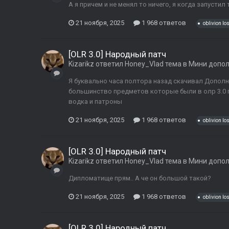
А я причем и не менял то ничего, я когда запустил 
21 ноября, 2025
1 968 ответов
oblivion los
[OLR 3.0] Народный патч
Kizarikz
ответил
Honey_Vlad
тема в
Мини допо
Я буквально часа полтора назад скачивал Дополне
большинство предметов которые были в олр 3.0 
водка и патроны
21 ноября, 2025
1 968 ответов
oblivion los
[OLR 3.0] Народный патч
Kizarikz
ответил
Honey_Vlad
тема в
Мини допо
Дипломатище прям.. А че он большой такой?
21 ноября, 2025
1 968 ответов
oblivion los
[OLR 3.0] Народный патч