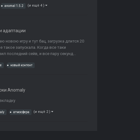
(и ещё 4 )
anomal 1.5.2
и адаптации
ю новою игру и тут бац, загрузка длится 20
не такое запускала. Когда все таки
л последний сейв, и все пару секунд...
е
новый контент
рки Anomaly
 вкладку
(и ещё 2 )
aly
атмосфера