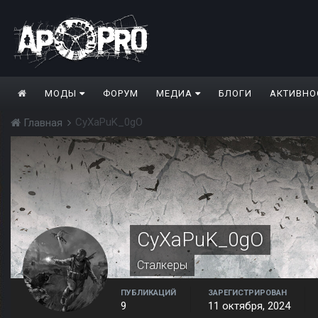
МОДЫ
ФОРУМ
МЕДИА
БЛОГИ
АКТИВНО
CyXaPuK_0gO
Главная
CyXaPuK_0gO
Сталкеры
ПУБЛИКАЦИЙ
ЗАРЕГИСТРИРОВАН
9
11 октября, 2024