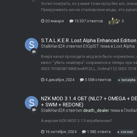
Хотел поиграть, но у меня тоже проц без avx, спас
Прикручивать avx на сталкерские моды, это рукал
20 января
15 337 ответов
3
S.T.A.L.K.E.R. Lost Alpha Enhanced Edition
StalkHard24
ответил
EtOpIST
тема в
Lost Alpha
Вчера начал проходить мод все было нормально,
квест "убить снайпера" сохранился и теперь при за
0023:70182087 MMDevAPI.DLL, Ordinal11() 0023:70181
4 декабря, 2024
5 558 ответов
lost alpha
NZK MOD 3.1.4 ОБТ (NLC7 + OMEGA + DE
+ SWM + REDONE)
StalkHard24
ответил
death_dealer
тема в
Глоба
А версия NZK MOD 3.1.3 играбельная?
16 октября, 2024
1 382 ответа
nzk mod