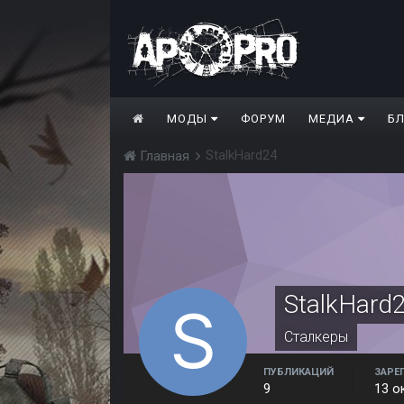
МОДЫ
ФОРУМ
МЕДИА
Б
StalkHard24
Главная
StalkHard
Сталкеры
ПУБЛИКАЦИЙ
ЗАРЕ
9
13 о