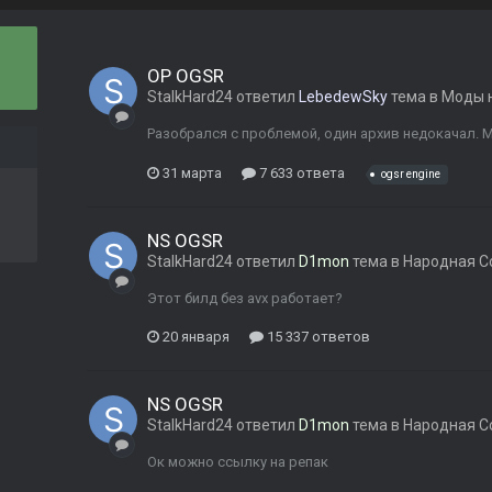
ОP OGSR
StalkHard24
ответил
LebedewSky
тема в
Моды н
Разобрался с проблемой, один архив недокачал. 
31 марта
7 633 ответа
ogsr engine
NS OGSR
StalkHard24
ответил
D1mon
тема в
Народная С
Этот билд без avx работает?
20 января
15 337 ответов
NS OGSR
StalkHard24
ответил
D1mon
тема в
Народная С
Ок можно ссылку на репак