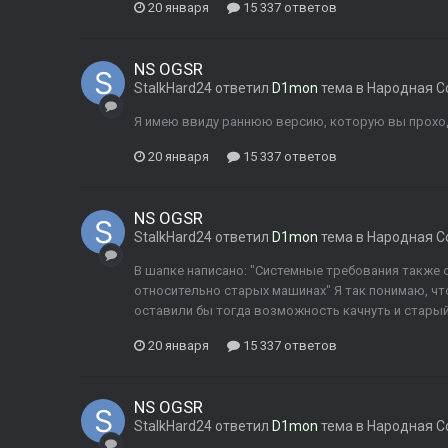
20 января
15 337 ответов
NS OGSR
StalkHard24
ответил
D1mon
тема в
Народная С
Я имею ввиду раннюю версию, которую вы прохо
20 января
15 337 ответов
NS OGSR
StalkHard24
ответил
D1mon
тема в
Народная С
В шапке написано: "Системные требования также 
относительно старых машинах" Я так понимаю, что
оставили бы тогда возможность качнуть и старый
20 января
15 337 ответов
NS OGSR
StalkHard24
ответил
D1mon
тема в
Народная С