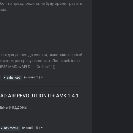
ибо что предупредили, не буду время тратить.
ицо.
 сегодня дошел до свалки, выполнил первый
пуске игры сразу вылетает. Лог: stack trace:
E3E MMDevAPI.DLL, Ordinal11()...
(и ещё 1 )
enhanced
AD AIR REVOLUTION II + AMK 1.4.1
льные аддоны
(и ещё 18 )
nzk mod 3