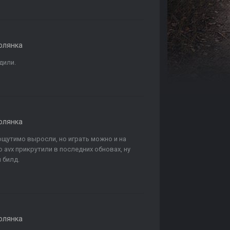
олянка
дили.
олянка
ощутимо выросли, но играть можно и на
 avx прикрутили в последних обновах, ну
 билд.
олянка