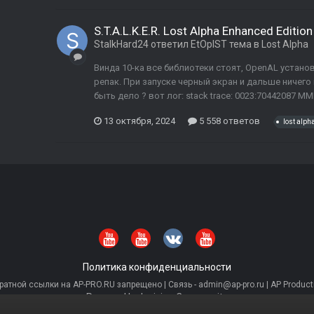
S.T.A.L.K.E.R. Lost Alpha Enhanced Edition
StalkHard24
ответил
EtOpIST
тема в
Lost Alpha
Винда 10-ка все библиотеки стоят, OpenAL устано
репак. При запуске черный экран и дальше ничего
быть дело ? вот лог: stack trace: 0023:70442087 MMD
13 октября, 2024
5 558 ответов
lost alph
Политика конфиденциальности
тной ссылки на AP-PRO.RU запрещено | Связь - admin@ap-pro.ru | AP Producti
Powered by Invision Community