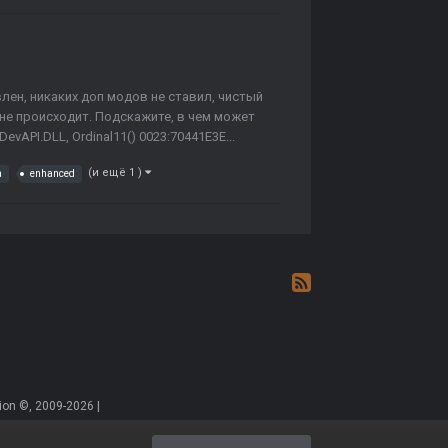
влен, никаких доп модов не ставил, чистый
 не происходит. Подскажите, в чем может
evAPI.DLL, Ordinal11() 0023:70441E3E...
(и ещё 1 )
a
enhanced
on ©, 2009-2026 |