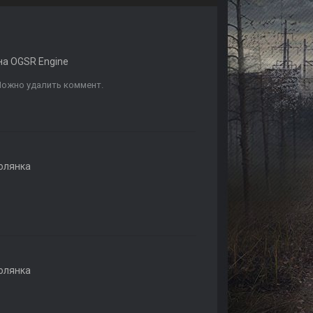
а OGSR Engine
Можно удалить коммент.
олянка
олянка