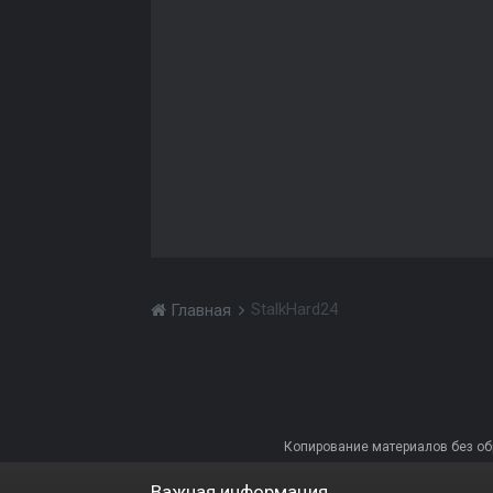
StalkHard24
Главная
Копирование материалов без обра
Важная информация