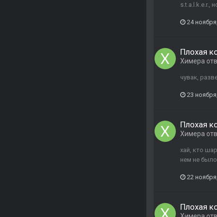
s.t.a.l.k.e.r
24 ноября
Плохая к
Химера
от
чувак, разв
23 ноября
Плохая к
Химера
от
хай, кто ша
нем не было,
22 ноября
Плохая к
Химера
от