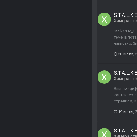
S.T.A.L.K.
Химера
от
StalkerFM_B
теме, в пот
написано. 3
20 июля, 
S.T.A.L.K.
Химера
от
блин, модиф
контейнер о
стрелком, и
19 июля, 
S.T.A.L.K.
Химера
от