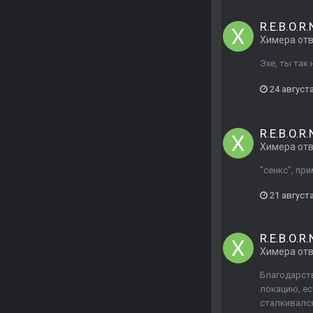
R.E.B.O.
Химера
от
Эхе, ты так
24 августа
R.E.B.O.
Химера
от
"сенкс", пр
21 августа
R.E.B.O.
Химера
от
Благодарств
локацию, ес
сталкивался 