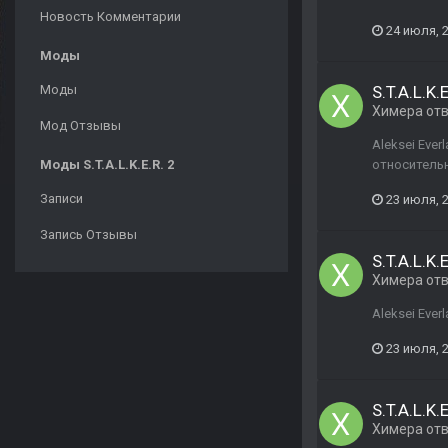
Новость Комментарии
24 июля, 
Моды
Моды
S.T.A.L.K.
Химера
от
Мод Отзывы
Aleksei Eve
Моды S.T.A.L.K.E.R. 2
относительн
Записи
23 июля, 
Запись Отзывы
S.T.A.L.K.
Химера
от
Aleksei Ever
23 июля, 
S.T.A.L.K.
Химера
от