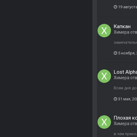
19 августа
Капкан
Химера
от
замечательн
5 ноября,
Lost Alph
Химера
от
Всем дня до
31 мая, 20
Плохая к
Химера
от
в чем прико