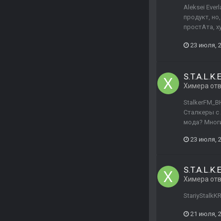
Aleksei Eve
продукт, но
простАта, х
23 июля, 
S.T.A.L.K.
Химера
от
StalkerFM_B
Сталкеры с 
мода? Мног
23 июля, 
S.T.A.L.K.
Химера
от
StariyStalk
21 июля, 