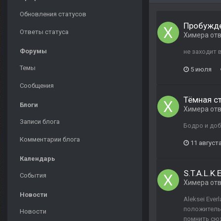
Обновления статусов
Пробужде
Ответы статуса
Химера
от
Форумы
не заходит в
Темы
5 июля
Сообщения
Тёмная с
Блоги
Химера
от
Записи блога
Бодро и доб
Комментарии блога
11 августа
Календарь
S.T.A.L.K.
События
Химера
от
Новости
Aleksei Eve
положительн
Новости
помнить сюж