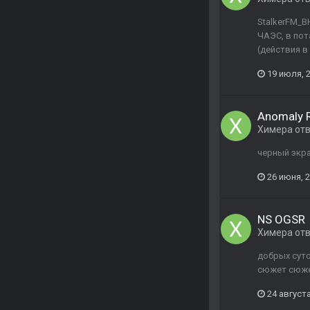
StalkerFM_B
ЧАЭС, в пот
(действия в
19 июля, 
Anomaly 
Химера
от
черный экр
26 июня, 
NS OGSR
Химера
от
добрых суто
сюжет сюже
24 августа